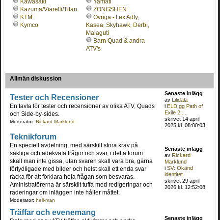
Kawasaki
Yamati
Kazuma/Viarelli/Titan
ZONGSHEN
KTM
Övriga - t.ex Adly,
Kymco
Kasea, Skyhawk, Derbi,
Malaguti
Barn Quad & andra
ATV's
Allmän diskussion
Senaste inlägg
Tester och Recensioner
av
Lilidala
En tavla för tester och recensioner av olika ATV, Quads
i
ELD.gg Path of
Exile 2:...
och Side-by-sides.
skrivet 14 april
Moderator:
Rickard Marklund
2025 kl. 08:00:03
Teknikforum
En speciell avdelning, med särskilt stora krav på
Senaste inlägg
sakliga och adekvata frågor och svar, i detta forum
av
Rickard
skall man inte gissa, utan svaren skall vara bra, gärna
Marklund
i
SV: Okänd
förtydligade med bilder och helst skall ett enda svar
identitet
räcka för att förklara hela frågan som besvaras.
skrivet 29 april
Aministratörerna är särskilt tuffa med redigeringar och
2026 kl. 12:52:08
raderingar om inläggen inte håller måttet.
Moderator:
hell-man
Träffar och evenemang
Senaste inlägg