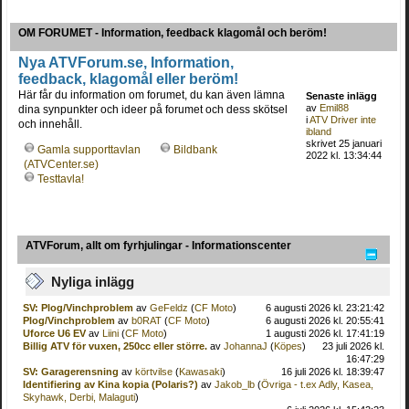
OM FORUMET - Information, feedback klagomål och beröm!
Nya ATVForum.se, Information,
feedback, klagomål eller beröm!
Här får du information om forumet, du kan även lämna
Senaste inlägg
av
Emil88
dina synpunkter och ideer på forumet och dess skötsel
i
ATV Driver inte
och innehåll.
ibland
skrivet 25 januari
Gamla supporttavlan
Bildbank
2022 kl. 13:34:44
(ATVCenter.se)
Testtavla!
ATVForum, allt om fyrhjulingar - Informationscenter
Nyliga inlägg
SV: Plog/Vinchproblem
av
GeFeldz
(
CF Moto
)
6 augusti 2026 kl. 23:21:42
Plog/Vinchproblem
av
b0RAT
(
CF Moto
)
6 augusti 2026 kl. 20:55:41
Uforce U6 EV
av
Liini
(
CF Moto
)
1 augusti 2026 kl. 17:41:19
Billig ATV för vuxen, 250cc eller större.
av
JohannaJ
(
Köpes
)
23 juli 2026 kl.
16:47:29
SV: Garagerensning
av
körtvilse
(
Kawasaki
)
16 juli 2026 kl. 18:39:47
Identifiering av Kina kopia (Polaris?)
av
Jakob_lb
(
Övriga - t.ex Adly, Kasea,
Skyhawk, Derbi, Malaguti
)