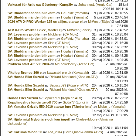
6 juli 2026 kl. 15:42:23
Verkstad för Artic cat Göteborg- Kungälv
av
JohannesL
(
Arctic Cat
)
18 juni
2026 kl. 16:11:16
SV: Bluddrar när den blir varm
av
GeFeldz
(
Yamaha
)
9 juni 2026 kl. 07:10:55
SV: Bluddrar när den blir varm
av
Högdahl
(
Yamaha
)
5 juni 2026 kl. 23:46:54
2024 ATV X-PRO Worker 125 cc säljes, startar ej
av
MrWest
(
Säljes
)
3 juni 2026
kl. 17:51:58
ATV X-Pro Worker 125cc, tänder ej
av
MrWest
(
Loncin
)
3 juni 2026 kl. 17:46:52
SV: Leverans problem
av
Micklaren
(
CF Moto
)
31 maj 2026 kl. 18:25:04
SV: Bluddrar när den blir varm
av
GeFeldz
(
Yamaha
)
31 maj 2026 kl. 04:38:01
SV: Leverans problem
av
Sidd
(
CF Moto
)
30 maj 2026 kl. 21:16:38
SV: Leverans problem
av
Micklaren
(
CF Moto
)
30 maj 2026 kl. 16:53:32
SV: Bluddrar när den blir varm
av
Högdahl
(
Yamaha
)
30 maj 2026 kl. 16:28:36
SV: Bluddrar när den blir varm
av
Högdahl
(
Yamaha
)
30 maj 2026 kl. 00:48:28
SV: Leverans problem
av
Sidd
(
CF Moto
)
28 maj 2026 kl. 14:04:35
Problem start AC 500 2004
av
MrTackelberry
(
Arctic Cat
)
25 maj 2026 kl.
18:20:29
Vikplog Bronco 160 e
av
kawasaki pro dx
(
Kawasaki
)
21 maj 2026 kl. 12:51:09
SV: Honda Eller Suzuki
av
Rickard Marklund
(
Köpa en ATV
)
20 maj 2026 kl.
10:17:33
SV: Honda Eller Suzuki
av
Sepucco99
(
Köpa en ATV
)
20 maj 2026 kl. 10:15:24
SV: Honda Eller Suzuki
av
Rickard Marklund
(
Köpa en ATV
)
20 maj 2026 kl.
07:49:58
Honda Eller Suzuki
av
Sepucco99
(
Köpa en ATV
)
20 maj 2026 kl. 07:22:12
Kopplingshus loncin xwolf 700
av
Sidda77
(
Loncin
)
19 maj 2026 kl. 14:23:59
SV: Yamaha Grizzly 550 2010 startar inte (Tänder inte)
av
Micke_c
(
Yamaha
)
14 maj 2026 kl. 17:09:29
SV: Leverans problem
av
Micklaren
(
CF Moto
)
12 maj 2026 kl. 11:36:05
SV: Hjälp mig! Nybörjare och kan inget!
av
ChelseyMoore
(
Allmänna
diskussioner
)
10 maj 2026 kl. 03:41:04
SV: Kazuma falcon 90
av
Ted_2014
(
Barn Quad & andra ATV's
)
4 maj 2026 kl.