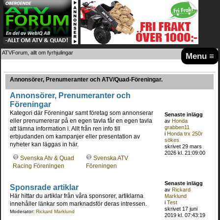
ATVForum, allt om fyrhjulingar
Menu ≡
Annonsörer, Prenumeranter och ATV/Quad-Föreningar.
Annonsörer, Prenumeranter och
Föreningar
Kategori där Föreningar samt företag som annonserar
Senaste inlägg
eller prenumererar på en egen tavla får en egen tavla
av
Honda
grabben11
att lämna information i. Allt från ren info till
i
Honda trx 250r
erbjudanden om kampanjer eller presentation av
sökes
nyheter kan läggas in här.
skrivet 29 mars
2026 kl. 21:09:00
Svenska Atv & Quad
Svenska ATV
Racing Föreningen
Föreningen
Senaste inlägg
Sponsrade artiklar
av
Rickard
Här hittar du artiklar från våra sponsorer, artiklarna
Marklund
i
Test
innehåller länkar som marknadsför deras intressen.
skrivet 17 juni
Moderator:
Rickard Marklund
2019 kl. 07:43:19