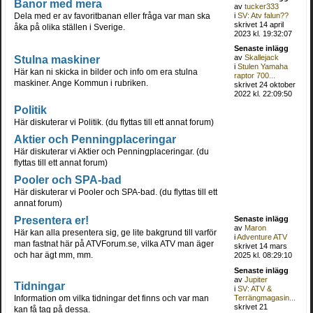
Banor med mera
av
tucker333
Dela med er av favoritbanan eller fråga var man ska
i
SV: Atv falun??
skrivet 14 april
åka på olika ställen i Sverige.
2023 kl. 19:32:07
Senaste inlägg
Stulna maskiner
av
Skallejack
i
Stulen Yamaha
Här kan ni skicka in bilder och info om era stulna
raptor 700...
maskiner. Ange Kommun i rubriken.
skrivet 24 oktober
2022 kl. 22:09:50
Politik
Här diskuterar vi Politik. (du flyttas till ett annat forum)
Aktier och Penningplaceringar
Här diskuterar vi Aktier och Penningplaceringar. (du
flyttas till ett annat forum)
Pooler och SPA-bad
Här diskuterar vi Pooler och SPA-bad. (du flyttas till ett
annat forum)
Presentera er!
Senaste inlägg
av
Maron
Här kan alla presentera sig, ge lite bakgrund till varför
i
Adventure ATV
man fastnat här på ATVForum.se, vilka ATV man äger
skrivet 14 mars
och har ägt mm, mm.
2025 kl. 08:29:10
Senaste inlägg
av
Jupiter
Tidningar
i
SV: ATV &
Information om vilka tidningar det finns och var man
Terrängmagasin...
skrivet 21
kan få tag på dessa.