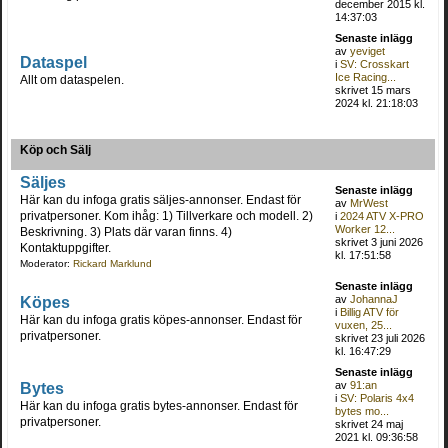
december 2015 kl.
14:37:03
Senaste inlägg
av
yeviget
Dataspel
i
SV: Crosskart
Ice Racing...
Allt om dataspelen.
skrivet 15 mars
2024 kl. 21:18:03
Köp och Sälj
Säljes
Senaste inlägg
Här kan du infoga gratis säljes-annonser. Endast för
av
MrWest
privatpersoner. Kom ihåg: 1) Tillverkare och modell. 2)
i
2024 ATV X-PRO
Worker 12...
Beskrivning. 3) Plats där varan finns. 4)
skrivet 3 juni 2026
Kontaktuppgifter.
kl. 17:51:58
Moderator:
Rickard Marklund
Senaste inlägg
Köpes
av
JohannaJ
i
Billig ATV för
Här kan du infoga gratis köpes-annonser. Endast för
vuxen, 25...
privatpersoner.
skrivet 23 juli 2026
kl. 16:47:29
Senaste inlägg
Bytes
av
91:an
i
SV: Polaris 4x4
Här kan du infoga gratis bytes-annonser. Endast för
bytes mo...
privatpersoner.
skrivet 24 maj
2021 kl. 09:36:58