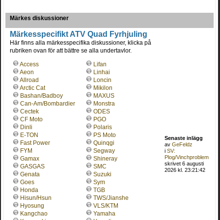
Märkes diskussioner
Märkesspecifikt ATV Quad Fyrhjuling
Här finns alla märkesspecifika diskussioner, klicka på
rubriken ovan för att bättre se alla undertavlor.
Access
Lifan
Aeon
Linhai
Allroad
Loncin
Arctic Cat
Mikilon
Bashan/Badboy
MAXUS
Can-Am/Bombardier
Monstra
Cectek
ODES
CF Moto
PGO
Dinli
Polaris
E-TON
PS Moto
Senaste inlägg
Fast Power
Quinqgi
av
GeFeldz
FYM
Segway
i
SV:
Plog/Vinchproblem
Gamax
Shineray
skrivet 6 augusti
GASGAS
SMC
2026 kl. 23:21:42
Genata
Suzuki
Goes
Sym
Honda
TGB
Hisun/Hsun
TWS/Jianshe
Hyosung
VLS/KTM
Kangchao
Yamaha