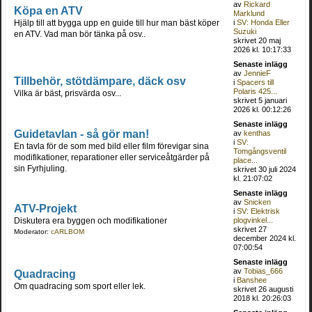
av
Rickard
Köpa en ATV
Marklund
Hjälp till att bygga upp en guide till hur man bäst köper
i
SV: Honda Eller
Suzuki
en ATV. Vad man bör tänka på osv..
skrivet 20 maj
2026 kl. 10:17:33
Senaste inlägg
av
JennieF
Tillbehör, stötdämpare, däck osv
i
Spacers till
Polaris 425...
Vilka är bäst, prisvärda osv...
skrivet 5 januari
2026 kl. 00:12:26
Senaste inlägg
Guidetavlan - så gör man!
av
kenthas
i
SV:
En tavla för de som med bild eller film förevigar sina
Tomgångsventil
modifikationer, reparationer eller serviceåtgärder på
place...
sin Fyrhjuling.
skrivet 30 juli 2024
kl. 21:07:02
Senaste inlägg
av
Snicken
ATV-Projekt
i
SV: Elektrisk
Diskutera era byggen och modifikationer
plogvinkel...
skrivet 27
Moderator:
cARLBOM
december 2024 kl.
07:00:54
Senaste inlägg
av
Tobias_666
Quadracing
i
Banshee
Om quadracing som sport eller lek.
skrivet 26 augusti
2018 kl. 20:26:03