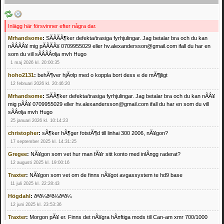
Inlägg här försvinner efter några dar.
Mrhandsome
:
SÃÂÃÂ¶ker defekta/trasiga fyrhjulingar. Jag betalar bra och du kan
nÃÂÃÂ¥ mig pÃÂÃÂ¥ 0709955029 eller hv.alexandersson@gmail.com ifall du har en
som du vill sÃÂÃÂ¤lja mvh Hugo
1 maj 2026 kl. 20:00:35
hoho2131
:
behÃ¶ver hjÃ¤lp med o koppla bort dess e de mÃ¶jligt
12 februari 2026 kl. 20:46:20
Mrhandsome
:
SÃÂ¶ker defekta/trasiga fyrhjulingar. Jag betalar bra och du kan nÃÂ¥
mig pÃÂ¥ 0709955029 eller hv.alexandersson@gmail.com ifall du har en som du vill
sÃÂ¤lja mvh Hugo
25 januari 2026 kl. 10:14:23
christopher
:
sÃ¶ker hÃ¶ger fotstÃ¶d till linhai 300 2006, nÃ¥gon?
17 september 2025 kl. 14:31:25
Gregee
:
NÃ¥gon som vet hur man fÃ¥r sitt konto med inlÃ¤gg raderat?
12 augusti 2025 kl. 19:00:16
Traxter
:
NÃ¥gon som vet om de finns nÃ¥got avgassystem te hd9 base
11 juli 2025 kl. 22:28:43
Högdahl
:
ðªð¼ðªð¼ðªð¼
12 juni 2025 kl. 23:53:36
Traxter
:
Morgon pÃ¥ er. Finns det nÃ¥gra hÃ¤ftiga mods till Can-am xmr 700/1000