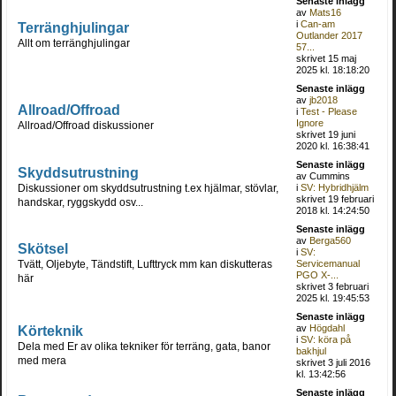
Senaste inlägg
av
Mats16
i
Can-am
Terränghjulingar
Outlander 2017
Allt om terränghjulingar
57...
skrivet 15 maj
2025 kl. 18:18:20
Senaste inlägg
av
jb2018
Allroad/Offroad
i
Test - Please
Ignore
Allroad/Offroad diskussioner
skrivet 19 juni
2020 kl. 16:38:41
Senaste inlägg
Skyddsutrustning
av Cummins
Diskussioner om skyddsutrustning t.ex hjälmar, stövlar,
i
SV: Hybridhjälm
skrivet 19 februari
handskar, ryggskydd osv...
2018 kl. 14:24:50
Senaste inlägg
av
Berga560
Skötsel
i
SV:
Tvätt, Oljebyte, Tändstift, Lufttryck mm kan diskutteras
Servicemanual
PGO X-...
här
skrivet 3 februari
2025 kl. 19:45:53
Senaste inlägg
Körteknik
av
Högdahl
i
SV: köra på
Dela med Er av olika tekniker för terräng, gata, banor
bakhjul
med mera
skrivet 3 juli 2016
kl. 13:42:56
Senaste inlägg