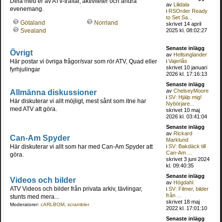
Dela med er av ATV-träffar, aktiviteter och andra
av
Lilidala
evenemang.
i
RSOrder Ready
to Set Sa...
Götaland
Norrland
skrivet 14 april
2025 kl. 08:02:27
Svealand
Senaste inlägg
Övrigt
av
Hellsinglander
Här postar vi övriga frågor/svar som rör ATV, Quad eller
i
Vajerlås
skrivet 10 januari
fyrhjulingar
2026 kl. 17:16:13
Senaste inlägg
Allmänna diskussioner
av
ChelseyMoore
i
SV: Hjälp mig!
Här diskuterar vi allt möjligt, mest sånt som itne har
Nybörjare...
med ATV att göra.
skrivet 10 maj
2026 kl. 03:41:04
Senaste inlägg
av
Rickard
Can-Am Spyder
Marklund
Här diskuterar vi allt som har med Can-Am Spyder att
i
SV: Bakdäck till
Can-Am ...
göra.
skrivet 3 juni 2024
kl. 09:40:35
Senaste inlägg
Videos och bilder
av
Högdahl
ATV Videos och bilder från privata arkiv, tävlingar,
i
SV: Filmer, bilder
från ...
stunts med mera...
skrivet 18 maj
Moderatorer:
cARLBOM
,
scrambler
2022 kl. 17:01:10
Senaste inlägg