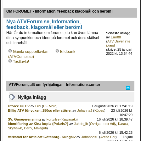
OM FORUMET - Information, feedback klagomål och beröm!
Nya ATVForum.se, Information,
feedback, klagomål eller beröm!
Här får du information om forumet, du kan även lämna
Senaste inlägg
av
Emil88
dina synpunkter och ideer på forumet och dess skötsel
i
ATV Driver inte
och innehåll.
ibland
skrivet 25 januari
Gamla supporttavlan
Bildbank
2022 kl. 13:34:44
(ATVCenter.se)
Testtavla!
ATVForum, allt om fyrhjulingar - Informationscenter
Nyliga inlägg
Uforce U6 EV
av
Liini
(
CF Moto
)
1 augusti 2026 kl. 17:41:19
Billig ATV för vuxen, 250cc eller större.
av
JohannaJ
(
Köpes
)
23 juli 2026 kl.
16:47:29
SV: Garagerensning
av
körtvilse
(
Kawasaki
)
16 juli 2026 kl. 18:39:47
Identifiering av Kina kopia (Polaris?)
av
Jakob_lb
(
Övriga - t.ex Adly, Kasea,
Skyhawk, Derbi, Malaguti
)
6 juli 2026 kl. 15:42:23
Verkstad för Artic cat Göteborg- Kungälv
av
JohannesL
(
Arctic Cat
)
18 juni