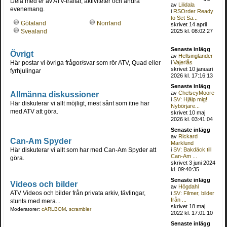
Dela med er av ATV-träffar, aktiviteter och andra
av
Lilidala
evenemang.
i
RSOrder Ready
to Set Sa...
Götaland
Norrland
skrivet 14 april
2025 kl. 08:02:27
Svealand
Senaste inlägg
Övrigt
av
Hellsinglander
Här postar vi övriga frågor/svar som rör ATV, Quad eller
i
Vajerlås
skrivet 10 januari
fyrhjulingar
2026 kl. 17:16:13
Senaste inlägg
Allmänna diskussioner
av
ChelseyMoore
i
SV: Hjälp mig!
Här diskuterar vi allt möjligt, mest sånt som itne har
Nybörjare...
med ATV att göra.
skrivet 10 maj
2026 kl. 03:41:04
Senaste inlägg
av
Rickard
Can-Am Spyder
Marklund
Här diskuterar vi allt som har med Can-Am Spyder att
i
SV: Bakdäck till
Can-Am ...
göra.
skrivet 3 juni 2024
kl. 09:40:35
Senaste inlägg
Videos och bilder
av
Högdahl
ATV Videos och bilder från privata arkiv, tävlingar,
i
SV: Filmer, bilder
från ...
stunts med mera...
skrivet 18 maj
Moderatorer:
cARLBOM
,
scrambler
2022 kl. 17:01:10
Senaste inlägg