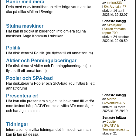
Banor med mera
av
tucker333
Dela med er av favoritbanan eller fråga var man ska
i
SV: Atv falun??
skrivet 14 april
åka på olika ställen i Sverige.
2023 kl. 19:32:07
Senaste inlägg
Stulna maskiner
av
Skallejack
i
Stulen Yamaha
Här kan ni skicka in bilder och info om era stulna
raptor 700...
maskiner. Ange Kommun i rubriken.
skrivet 24 oktober
2022 kl. 22:09:50
Politik
Här diskuterar vi Politik. (du flyttas till ett annat forum)
Aktier och Penningplaceringar
Här diskuterar vi Aktier och Penningplaceringar. (du
flyttas till ett annat forum)
Pooler och SPA-bad
Här diskuterar vi Pooler och SPA-bad. (du flyttas till ett
annat forum)
Presentera er!
Senaste inlägg
av
Maron
Här kan alla presentera sig, ge lite bakgrund till varför
i
Adventure ATV
man fastnat här på ATVForum.se, vilka ATV man äger
skrivet 14 mars
och har ägt mm, mm.
2025 kl. 08:29:10
Senaste inlägg
av
Jupiter
Tidningar
i
SV: ATV &
Information om vilka tidningar det finns och var man
Terrängmagasin...
skrivet 21
kan få tag på dessa.