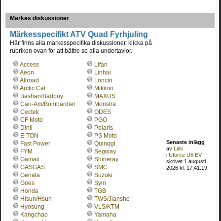
Märkes diskussioner
Märkesspecifikt ATV Quad Fyrhjuling
Här finns alla märkesspecifika diskussioner, klicka på
rubriken ovan för att bättre se alla undertavlor.
Access
Lifan
Aeon
Linhai
Allroad
Loncin
Arctic Cat
Mikilon
Bashan/Badboy
MAXUS
Can-Am/Bombardier
Monstra
Cectek
ODES
CF Moto
PGO
Dinli
Polaris
E-TON
PS Moto
Senaste inlägg
Fast Power
Quinqgi
av
Liini
FYM
Segway
i
Uforce U6 EV
Gamax
Shineray
skrivet 1 augusti
GASGAS
SMC
2026 kl. 17:41:19
Genata
Suzuki
Goes
Sym
Honda
TGB
Hisun/Hsun
TWS/Jianshe
Hyosung
VLS/KTM
Kangchao
Yamaha