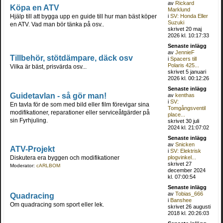
av
Rickard
Köpa en ATV
Marklund
Hjälp till att bygga upp en guide till hur man bäst köper
i
SV: Honda Eller
Suzuki
en ATV. Vad man bör tänka på osv..
skrivet 20 maj
2026 kl. 10:17:33
Senaste inlägg
av
JennieF
Tillbehör, stötdämpare, däck osv
i
Spacers till
Polaris 425...
Vilka är bäst, prisvärda osv...
skrivet 5 januari
2026 kl. 00:12:26
Senaste inlägg
Guidetavlan - så gör man!
av
kenthas
i
SV:
En tavla för de som med bild eller film förevigar sina
Tomgångsventil
modifikationer, reparationer eller serviceåtgärder på
place...
sin Fyrhjuling.
skrivet 30 juli
2024 kl. 21:07:02
Senaste inlägg
av
Snicken
ATV-Projekt
i
SV: Elektrisk
Diskutera era byggen och modifikationer
plogvinkel...
skrivet 27
Moderator:
cARLBOM
december 2024
kl. 07:00:54
Senaste inlägg
av
Tobias_666
Quadracing
i
Banshee
Om quadracing som sport eller lek.
skrivet 26 augusti
2018 kl. 20:26:03