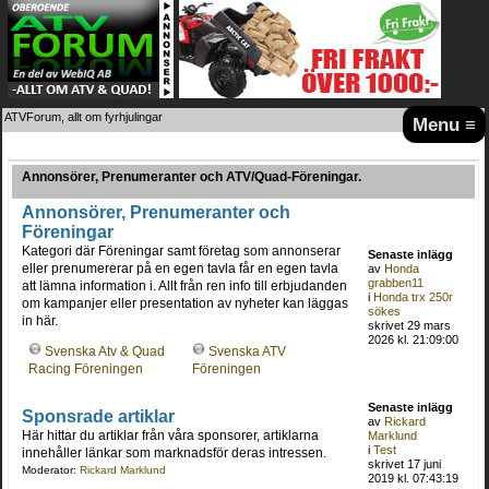
ATVForum, allt om fyrhjulingar
Menu ≡
Annonsörer, Prenumeranter och ATV/Quad-Föreningar.
Annonsörer, Prenumeranter och
Föreningar
Kategori där Föreningar samt företag som annonserar
Senaste inlägg
eller prenumererar på en egen tavla får en egen tavla
av
Honda
grabben11
att lämna information i. Allt från ren info till erbjudanden
i
Honda trx 250r
om kampanjer eller presentation av nyheter kan läggas
sökes
in här.
skrivet 29 mars
2026 kl. 21:09:00
Svenska Atv & Quad
Svenska ATV
Racing Föreningen
Föreningen
Senaste inlägg
Sponsrade artiklar
av
Rickard
Här hittar du artiklar från våra sponsorer, artiklarna
Marklund
i
Test
innehåller länkar som marknadsför deras intressen.
skrivet 17 juni
Moderator:
Rickard Marklund
2019 kl. 07:43:19