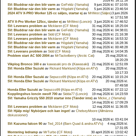
2026 kl. 16:11:16
SV: Bluddrar när den blir varm
av
GeFeldz
(
Yamaha
)
9 juni 2026 kl. 07:10:55
SV: Bluddrar när den blir varm
av
Högdahl
(
Yamaha
)
5 juni 2026 kl. 23:46:54
2024 ATV X-PRO Worker 125 cc säljes, startar ej
av
MrWest
(
Säljes
)
3 juni 2026
kl. 17:51:58
ATV X-Pro Worker 125cc, tänder ej
av
MrWest
(
Loncin
)
3 juni 2026 kl. 17:46:52
SV: Leverans problem
av
Micklaren
(
CF Moto
)
31 maj 2026 kl. 18:25:04
SV: Bluddrar när den blir varm
av
GeFeldz
(
Yamaha
)
31 maj 2026 kl. 04:38:01
SV: Leverans problem
av
Sidd
(
CF Moto
)
30 maj 2026 kl. 21:16:38
SV: Leverans problem
av
Micklaren
(
CF Moto
)
30 maj 2026 kl. 16:53:32
SV: Bluddrar när den blir varm
av
Högdahl
(
Yamaha
)
30 maj 2026 kl. 16:28:36
SV: Bluddrar när den blir varm
av
Högdahl
(
Yamaha
)
30 maj 2026 kl. 00:48:28
SV: Leverans problem
av
Sidd
(
CF Moto
)
28 maj 2026 kl. 14:04:35
Problem start AC 500 2004
av
MrTackelberry
(
Arctic Cat
)
25 maj 2026 kl.
18:20:29
Vikplog Bronco 160 e
av
kawasaki pro dx
(
Kawasaki
)
21 maj 2026 kl. 12:51:09
SV: Honda Eller Suzuki
av
Rickard Marklund
(
Köpa en ATV
)
20 maj 2026 kl.
10:17:33
SV: Honda Eller Suzuki
av
Sepucco99
(
Köpa en ATV
)
20 maj 2026 kl. 10:15:24
SV: Honda Eller Suzuki
av
Rickard Marklund
(
Köpa en ATV
)
20 maj 2026 kl.
07:49:58
Honda Eller Suzuki
av
Sepucco99
(
Köpa en ATV
)
20 maj 2026 kl. 07:22:12
Kopplingshus loncin xwolf 700
av
Sidda77
(
Loncin
)
19 maj 2026 kl. 14:23:59
SV: Yamaha Grizzly 550 2010 startar inte (Tänder inte)
av
Micke_c
(
Yamaha
)
14 maj 2026 kl. 17:09:29
SV: Leverans problem
av
Micklaren
(
CF Moto
)
12 maj 2026 kl. 11:36:05
SV: Hjälp mig! Nybörjare och kan inget!
av
ChelseyMoore
(
Allmänna
diskussioner
)
10 maj 2026 kl. 03:41:04
SV: Kazuma falcon 90
av
Ted_2014
(
Barn Quad & andra ATV's
)
4 maj 2026 kl.
17:31:05
Montering ledramp
av
MrTurbo
(
CF Moto
)
30 april 2026 kl. 13:02:42