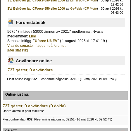
SV: Behöver jag CForce 850 eller 1000
av
MrTurbo
(
CF Moto
)
30 april 2026 kl.
12:42:36
SV: Behöver jag CForce 850 eller 1000
av
GeFeldz
(
CF Moto
)
30 april 2026 kl.
06:43:00
Forumstatistik
567547 inlägg i 53000 ämnen av 20217 medlemmar. Nyaste
medlemmen:
Liini
Senaste inlägg:
"
Uforce U6 EV
"
( 1 augusti 2026 kl. 17:41:19 )
Visa de senaste inläggen på forumet.
[Mer statistik]
Användare online
737 gäster, 0 användare
Flest online idag:
832
. Flest online någonsin: 32151 (16 maj 2026 kl. 09:52:43)
Online just nu.
737 gäster, 0 användare (0 dolda)
Users active in past minutes:
Flest online idag:
832
. Flest online någonsin: 32151 (16 maj 2026 kl. 09:52:43)
CHATT