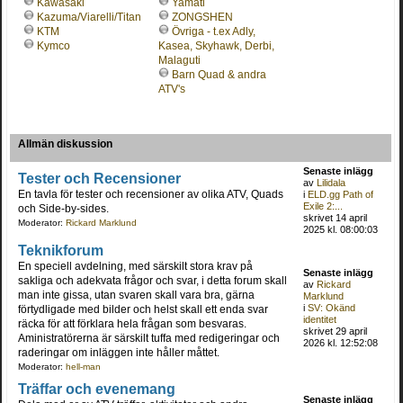
Kawasaki
Yamati
Kazuma/Viarelli/Titan
ZONGSHEN
KTM
Övriga - t.ex Adly,
Kymco
Kasea, Skyhawk, Derbi,
Malaguti
Barn Quad & andra
ATV's
Allmän diskussion
Senaste inlägg
Tester och Recensioner
av
Lilidala
En tavla för tester och recensioner av olika ATV, Quads
i
ELD.gg Path of
Exile 2:...
och Side-by-sides.
skrivet 14 april
Moderator:
Rickard Marklund
2025 kl. 08:00:03
Teknikforum
En speciell avdelning, med särskilt stora krav på
Senaste inlägg
sakliga och adekvata frågor och svar, i detta forum skall
av
Rickard
man inte gissa, utan svaren skall vara bra, gärna
Marklund
i
SV: Okänd
förtydligade med bilder och helst skall ett enda svar
identitet
räcka för att förklara hela frågan som besvaras.
skrivet 29 april
Aministratörerna är särskilt tuffa med redigeringar och
2026 kl. 12:52:08
raderingar om inläggen inte håller måttet.
Moderator:
hell-man
Träffar och evenemang
Senaste inlägg