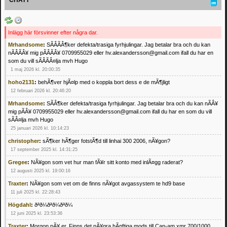
Inlägg här försvinner efter några dar.
Mrhandsome
:
SÃÂÃÂ¶ker defekta/trasiga fyrhjulingar. Jag betalar bra och du kan
nÃÂÃÂ¥ mig pÃÂÃÂ¥ 0709955029 eller hv.alexandersson@gmail.com ifall du har en
som du vill sÃÂÃÂ¤lja mvh Hugo
1 maj 2026 kl. 20:00:35
hoho2131
:
behÃ¶ver hjÃ¤lp med o koppla bort dess e de mÃ¶jligt
12 februari 2026 kl. 20:46:20
Mrhandsome
:
SÃÂ¶ker defekta/trasiga fyrhjulingar. Jag betalar bra och du kan nÃÂ¥
mig pÃÂ¥ 0709955029 eller hv.alexandersson@gmail.com ifall du har en som du vill
sÃÂ¤lja mvh Hugo
25 januari 2026 kl. 10:14:23
christopher
:
sÃ¶ker hÃ¶ger fotstÃ¶d till linhai 300 2006, nÃ¥gon?
17 september 2025 kl. 14:31:25
Gregee
:
NÃ¥gon som vet hur man fÃ¥r sitt konto med inlÃ¤gg raderat?
12 augusti 2025 kl. 19:00:16
Traxter
:
NÃ¥gon som vet om de finns nÃ¥got avgassystem te hd9 base
11 juli 2025 kl. 22:28:43
Högdahl
:
ðªð¼ðªð¼ðªð¼
12 juni 2025 kl. 23:53:36
Traxter
:
Morgon pÃ¥ er. Finns det nÃ¥gra hÃ¤ftiga mods till Can-am xmr 700/1000