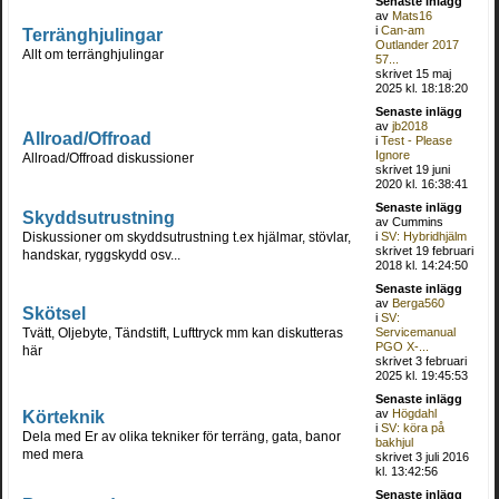
Senaste inlägg
av
Mats16
i
Can-am
Terränghjulingar
Outlander 2017
Allt om terränghjulingar
57...
skrivet 15 maj
2025 kl. 18:18:20
Senaste inlägg
av
jb2018
Allroad/Offroad
i
Test - Please
Ignore
Allroad/Offroad diskussioner
skrivet 19 juni
2020 kl. 16:38:41
Senaste inlägg
Skyddsutrustning
av Cummins
Diskussioner om skyddsutrustning t.ex hjälmar, stövlar,
i
SV: Hybridhjälm
skrivet 19 februari
handskar, ryggskydd osv...
2018 kl. 14:24:50
Senaste inlägg
av
Berga560
Skötsel
i
SV:
Tvätt, Oljebyte, Tändstift, Lufttryck mm kan diskutteras
Servicemanual
PGO X-...
här
skrivet 3 februari
2025 kl. 19:45:53
Senaste inlägg
Körteknik
av
Högdahl
i
SV: köra på
Dela med Er av olika tekniker för terräng, gata, banor
bakhjul
med mera
skrivet 3 juli 2016
kl. 13:42:56
Senaste inlägg