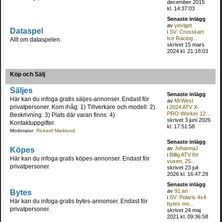
december 2015
kl. 14:37:03
Senaste inlägg
av
yeviget
Dataspel
i
SV: Crosskart
Ice Racing...
Allt om dataspelen.
skrivet 15 mars
2024 kl. 21:18:03
Köp och Sälj
Säljes
Senaste inlägg
Här kan du infoga gratis säljes-annonser. Endast för
av
MrWest
privatpersoner. Kom ihåg: 1) Tillverkare och modell. 2)
i
2024 ATV X-
PRO Worker 12...
Beskrivning. 3) Plats där varan finns. 4)
skrivet 3 juni 2026
Kontaktuppgifter.
kl. 17:51:58
Moderator:
Rickard Marklund
Senaste inlägg
Köpes
av
JohannaJ
i
Billig ATV för
Här kan du infoga gratis köpes-annonser. Endast för
vuxen, 25...
privatpersoner.
skrivet 23 juli
2026 kl. 16:47:29
Senaste inlägg
Bytes
av
91:an
i
SV: Polaris 4x4
Här kan du infoga gratis bytes-annonser. Endast för
bytes mo...
privatpersoner.
skrivet 24 maj
2021 kl. 09:36:58