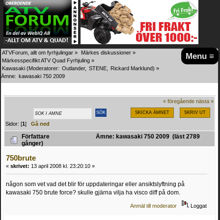
ATVForum, allt om fyrhjulingar
»
Märkes diskussioner
»
Menu ≡
Märkesspecifikt ATV Quad Fyrhjuling
»
Kawasaki
(Moderatorer:
Outlander
,
STENE
,
Rickard Marklund
) »
Ämne:
kawasaki 750 2009
« föregående
nästa »
SKICKA ÄMNET
SKRIV UT
Sidor: [
1
]
Gå ned
Författare
Ämne: kawasaki 750 2009 (läst 2789
gånger)
750brute
«
skrivet:
13 april 2008 kl. 23:20:10 »
någon som vet vad det blir för uppdateringar eller ansiktslyftning på
kawasaki 750 brute force? skulle gjärna vilja ha visco diff på dom.
Anmäl till moderator
Loggat