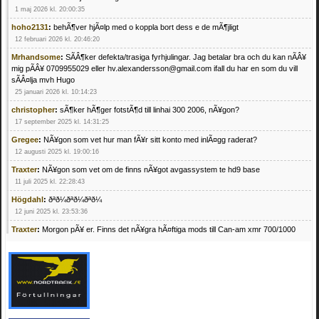
1 maj 2026 kl. 20:00:35
hoho2131
:
behÃ¶ver hjÃ¤lp med o koppla bort dess e de mÃ¶jligt
12 februari 2026 kl. 20:46:20
Mrhandsome
:
SÃÂ¶ker defekta/trasiga fyrhjulingar. Jag betalar bra och du kan nÃÂ¥
mig pÃÂ¥ 0709955029 eller hv.alexandersson@gmail.com ifall du har en som du vill
sÃÂ¤lja mvh Hugo
25 januari 2026 kl. 10:14:23
christopher
:
sÃ¶ker hÃ¶ger fotstÃ¶d till linhai 300 2006, nÃ¥gon?
17 september 2025 kl. 14:31:25
Gregee
:
NÃ¥gon som vet hur man fÃ¥r sitt konto med inlÃ¤gg raderat?
12 augusti 2025 kl. 19:00:16
Traxter
:
NÃ¥gon som vet om de finns nÃ¥got avgassystem te hd9 base
11 juli 2025 kl. 22:28:43
Högdahl
:
ðªð¼ðªð¼ðªð¼
12 juni 2025 kl. 23:53:36
Traxter
:
Morgon pÃ¥ er. Finns det nÃ¥gra hÃ¤ftiga mods till Can-am xmr 700/1000
24 februari 2025 kl. 10:23:25
Mrhandsome
:
SÃ¶ker defekta/trasiga fyrhjulingar. Jag betalar bra och du kan nÃ¥ mig
pÃ¥ 0709955029 eller hv.alexandersson@gmail.com ifall du har en som du vill sÃ¤lja
mvh Hugo
21 februari 2025 kl. 09:25:52
Oscar5
:
NÃ¥gon som vet vad man kan begÃ¤ra fÃ¶r en Honda TRX 350 FE 2005