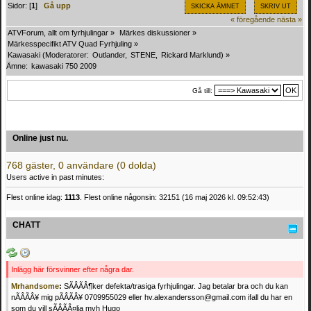
Sidor: [
1
]
Gå upp
SKICKA ÄMNET
SKRIV UT
« föregående
nästa »
ATVForum, allt om fyrhjulingar
»
Märkes diskussioner
»
Märkesspecifikt ATV Quad Fyrhjuling
»
Kawasaki
(Moderatorer:
Outlander
,
STENE
,
Rickard Marklund
) »
Ämne:
kawasaki 750 2009
Gå till:
Online just nu.
768 gäster, 0 användare (0 dolda)
Users active in past minutes:
Flest online idag:
1113
. Flest online någonsin: 32151 (16 maj 2026 kl. 09:52:43)
CHATT
Inlägg här försvinner efter några dar.
Mrhandsome
:
SÃÂÃÂ¶ker defekta/trasiga fyrhjulingar. Jag betalar bra och du kan
nÃÂÃÂ¥ mig pÃÂÃÂ¥ 0709955029 eller hv.alexandersson@gmail.com ifall du har en
som du vill sÃÂÃÂ¤lja mvh Hugo