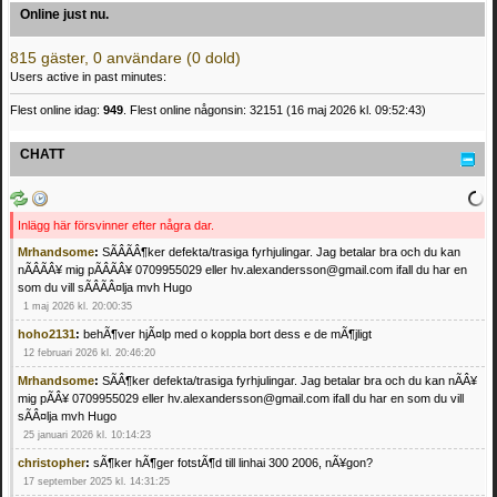
Online just nu.
815 gäster, 0 användare (0 dold)
Users active in past minutes:
Flest online idag:
949
. Flest online någonsin: 32151 (16 maj 2026 kl. 09:52:43)
CHATT
Inlägg här försvinner efter några dar.
Mrhandsome
:
SÃÂÃÂ¶ker defekta/trasiga fyrhjulingar. Jag betalar bra och du kan
nÃÂÃÂ¥ mig pÃÂÃÂ¥ 0709955029 eller hv.alexandersson@gmail.com ifall du har en
som du vill sÃÂÃÂ¤lja mvh Hugo
1 maj 2026 kl. 20:00:35
hoho2131
:
behÃ¶ver hjÃ¤lp med o koppla bort dess e de mÃ¶jligt
12 februari 2026 kl. 20:46:20
Mrhandsome
:
SÃÂ¶ker defekta/trasiga fyrhjulingar. Jag betalar bra och du kan nÃÂ¥
mig pÃÂ¥ 0709955029 eller hv.alexandersson@gmail.com ifall du har en som du vill
sÃÂ¤lja mvh Hugo
25 januari 2026 kl. 10:14:23
christopher
:
sÃ¶ker hÃ¶ger fotstÃ¶d till linhai 300 2006, nÃ¥gon?
17 september 2025 kl. 14:31:25