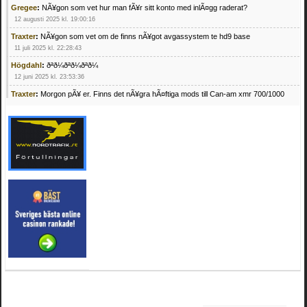
Gregee
:
NÃ¥gon som vet hur man fÃ¥r sitt konto med inlÃ¤gg raderat?
12 augusti 2025 kl. 19:00:16
Traxter
:
NÃ¥gon som vet om de finns nÃ¥got avgassystem te hd9 base
11 juli 2025 kl. 22:28:43
Högdahl
:
ðªð¼ðªð¼ðªð¼
12 juni 2025 kl. 23:53:36
Traxter
:
Morgon pÃ¥ er. Finns det nÃ¥gra hÃ¤ftiga mods till Can-am xmr 700/1000
24 februari 2025 kl. 10:23:25
Mrhandsome
:
SÃ¶ker defekta/trasiga fyrhjulingar. Jag betalar bra och du kan nÃ¥ mig
pÃ¥ 0709955029 eller hv.alexandersson@gmail.com ifall du har en som du vill sÃ¤lja
mvh Hugo
21 februari 2025 kl. 09:25:52
Oscar5
:
NÃ¥gon som vet vad man kan begÃ¤ra fÃ¶r en Honda TRX 350 FE 2005
med snÃ¶blad som fungerar utmÃ¤rkt .Har Ã¤rft den
4 februari 2025 kl. 19:20:50
Oscar5
:
44
4 februari 2025 kl. 19:15:36
Greger59
:
NÃ¤gon som vet har en Cetek 500 EFI
15 januari 2025 kl. 23:49:44
Mrhandsome
:
SÃÂ¶ker defekta/trasiga fyrhjulingar. Jag betalar bra och du kan nÃÂ¥
mig pÃÂ¥ 0709955029 eller hv.alexandersson@gmail.com ifall du har en som du vill
sÃÂ¤lja mvh Hugo
4 januari 2025 kl. 00:28:39