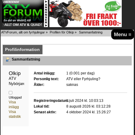
ATVForum, allt om fyrhjulingar
»
Profilen för Olkip
»
Sammanfattning
Menu ≡
Profilinformation
Sammanfattning
Olkip 
Antal inlägg:
1 (0.001 per dag)
ATV 
Personlig text:
ATV eller Fyrhjuling?
Nybörjare
Ålder:
saknas
Utloggad
Registreringsdatum:
1 juli 2024 kl. 10:03:13
Visa
Lokal tid:
8 augusti 2026 kl. 03:12:28
inlägg
Visa
Senast aktiv:
4 oktober 2024 kl. 15:26:27
statistik