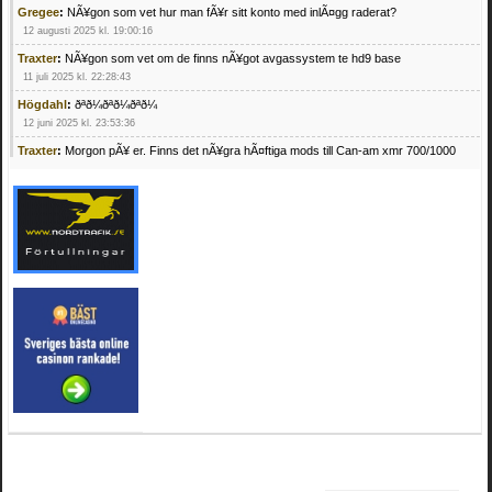
Gregee
:
NÃ¥gon som vet hur man fÃ¥r sitt konto med inlÃ¤gg raderat?
12 augusti 2025 kl. 19:00:16
Traxter
:
NÃ¥gon som vet om de finns nÃ¥got avgassystem te hd9 base
11 juli 2025 kl. 22:28:43
Högdahl
:
ðªð¼ðªð¼ðªð¼
12 juni 2025 kl. 23:53:36
Traxter
:
Morgon pÃ¥ er. Finns det nÃ¥gra hÃ¤ftiga mods till Can-am xmr 700/1000
24 februari 2025 kl. 10:23:25
Mrhandsome
:
SÃ¶ker defekta/trasiga fyrhjulingar. Jag betalar bra och du kan nÃ¥ mig
pÃ¥ 0709955029 eller hv.alexandersson@gmail.com ifall du har en som du vill sÃ¤lja
mvh Hugo
21 februari 2025 kl. 09:25:52
Oscar5
:
NÃ¥gon som vet vad man kan begÃ¤ra fÃ¶r en Honda TRX 350 FE 2005
med snÃ¶blad som fungerar utmÃ¤rkt .Har Ã¤rft den
4 februari 2025 kl. 19:20:50
Oscar5
:
44
4 februari 2025 kl. 19:15:36
Greger59
:
NÃ¤gon som vet har en Cetek 500 EFI
15 januari 2025 kl. 23:49:44
Mrhandsome
:
SÃÂ¶ker defekta/trasiga fyrhjulingar. Jag betalar bra och du kan nÃÂ¥
mig pÃÂ¥ 0709955029 eller hv.alexandersson@gmail.com ifall du har en som du vill
sÃÂ¤lja mvh Hugo
4 januari 2025 kl. 00:28:39