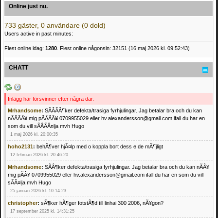
Online just nu.
733 gäster, 0 användare (0 dold)
Users active in past minutes:
Flest online idag:
1280
. Flest online någonsin: 32151 (16 maj 2026 kl. 09:52:43)
CHATT
Inlägg här försvinner efter några dar.
Mrhandsome
:
SÃÂÃÂ¶ker defekta/trasiga fyrhjulingar. Jag betalar bra och du kan
nÃÂÃÂ¥ mig pÃÂÃÂ¥ 0709955029 eller hv.alexandersson@gmail.com ifall du har en
som du vill sÃÂÃÂ¤lja mvh Hugo
1 maj 2026 kl. 20:00:35
hoho2131
:
behÃ¶ver hjÃ¤lp med o koppla bort dess e de mÃ¶jligt
12 februari 2026 kl. 20:46:20
Mrhandsome
:
SÃÂ¶ker defekta/trasiga fyrhjulingar. Jag betalar bra och du kan nÃÂ¥
mig pÃÂ¥ 0709955029 eller hv.alexandersson@gmail.com ifall du har en som du vill
sÃÂ¤lja mvh Hugo
25 januari 2026 kl. 10:14:23
christopher
:
sÃ¶ker hÃ¶ger fotstÃ¶d till linhai 300 2006, nÃ¥gon?
17 september 2025 kl. 14:31:25