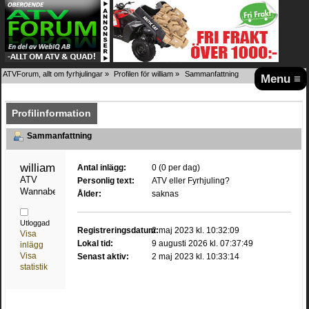
ATVForum, allt om fyrhjulingar
»
Profilen för william
»
Sammanfattning
Menu ≡
Profilinformation
Sammanfattning
william 
Antal inlägg:
0 (0 per dag)
ATV 
Personlig text:
ATV eller Fyrhjuling?
Wannabe
Ålder:
saknas
Utloggad
Registreringsdatum:
2 maj 2023 kl. 10:32:09
Visa
Lokal tid:
9 augusti 2026 kl. 07:37:49
inlägg
Visa
Senast aktiv:
2 maj 2023 kl. 10:33:14
statistik