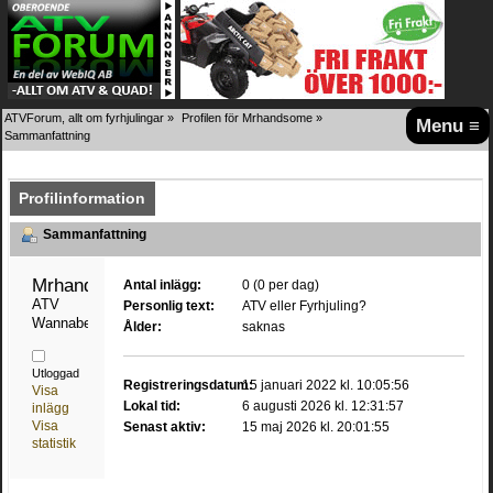
ATVForum, allt om fyrhjulingar
»
Profilen för Mrhandsome
»
Menu ≡
Sammanfattning
Profilinformation
Sammanfattning
Mrhandsome 
Antal inlägg:
0 (0 per dag)
ATV 
Personlig text:
ATV eller Fyrhjuling?
Wannabe
Ålder:
saknas
Utloggad
Registreringsdatum:
15 januari 2022 kl. 10:05:56
Visa
Lokal tid:
6 augusti 2026 kl. 12:31:57
inlägg
Visa
Senast aktiv:
15 maj 2026 kl. 20:01:55
statistik