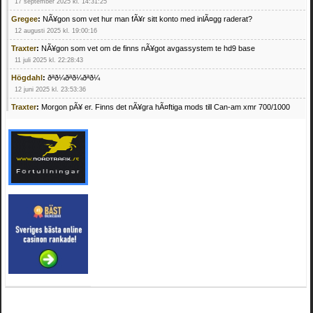
17 september 2025 kl. 14:31:25
Gregee
:
NÃ¥gon som vet hur man fÃ¥r sitt konto med inlÃ¤gg raderat?
12 augusti 2025 kl. 19:00:16
Traxter
:
NÃ¥gon som vet om de finns nÃ¥got avgassystem te hd9 base
11 juli 2025 kl. 22:28:43
Högdahl
:
ðªð¼ðªð¼ðªð¼
12 juni 2025 kl. 23:53:36
Traxter
:
Morgon pÃ¥ er. Finns det nÃ¥gra hÃ¤ftiga mods till Can-am xmr 700/1000
24 februari 2025 kl. 10:23:25
Mrhandsome
:
SÃ¶ker defekta/trasiga fyrhjulingar. Jag betalar bra och du kan nÃ¥ mig
pÃ¥ 0709955029 eller hv.alexandersson@gmail.com ifall du har en som du vill sÃ¤lja
mvh Hugo
21 februari 2025 kl. 09:25:52
Oscar5
:
NÃ¥gon som vet vad man kan begÃ¤ra fÃ¶r en Honda TRX 350 FE 2005
med snÃ¶blad som fungerar utmÃ¤rkt .Har Ã¤rft den
4 februari 2025 kl. 19:20:50
Oscar5
:
44
4 februari 2025 kl. 19:15:36
Greger59
:
NÃ¤gon som vet har en Cetek 500 EFI
15 januari 2025 kl. 23:49:44
Mrhandsome
:
SÃÂ¶ker defekta/trasiga fyrhjulingar. Jag betalar bra och du kan nÃÂ¥
mig pÃÂ¥ 0709955029 eller hv.alexandersson@gmail.com ifall du har en som du vill
sÃÂ¤lja mvh Hugo