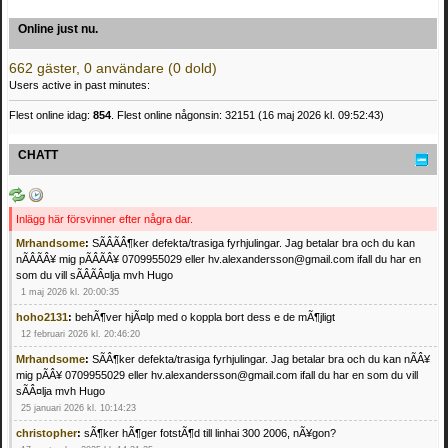
Online just nu.
662 gäster, 0 användare (0 dold)
Users active in past minutes:
Flest online idag:
854
. Flest online någonsin: 32151 (16 maj 2026 kl. 09:52:43)
CHATT
Inlägg här försvinner efter några dar.
Mrhandsome
:
SÃÂÃÂ¶ker defekta/trasiga fyrhjulingar. Jag betalar bra och du kan
nÃÂÃÂ¥ mig pÃÂÃÂ¥ 0709955029 eller hv.alexandersson@gmail.com ifall du har en
som du vill sÃÂÃÂ¤lja mvh Hugo
1 maj 2026 kl. 20:00:35
hoho2131
:
behÃ¶ver hjÃ¤lp med o koppla bort dess e de mÃ¶jligt
12 februari 2026 kl. 20:46:20
Mrhandsome
:
SÃÂ¶ker defekta/trasiga fyrhjulingar. Jag betalar bra och du kan nÃÂ¥
mig pÃÂ¥ 0709955029 eller hv.alexandersson@gmail.com ifall du har en som du vill
sÃÂ¤lja mvh Hugo
25 januari 2026 kl. 10:14:23
christopher
:
sÃ¶ker hÃ¶ger fotstÃ¶d till linhai 300 2006, nÃ¥gon?