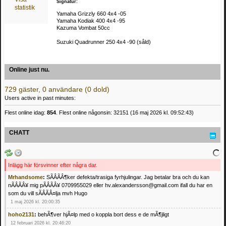
Signatur:
statistik
Yamaha Grizzly 660 4x4 -05
Yamaha Kodiak 400 4x4 -95
Kazuma Vombat 50cc
Suzuki Quadrunner 250 4x4 -90 (såld)
Online just nu.
729 gäster, 0 användare (0 dold)
Users active in past minutes:
Flest online idag:
854
. Flest online någonsin: 32151 (16 maj 2026 kl. 09:52:43)
CHATT
Inlägg här försvinner efter några dar.
Mrhandsome
:
SÃÂÃÂ¶ker defekta/trasiga fyrhjulingar. Jag betalar bra och du kan
nÃÂÃÂ¥ mig pÃÂÃÂ¥ 0709955029 eller hv.alexandersson@gmail.com ifall du har en
som du vill sÃÂÃÂ¤lja mvh Hugo
1 maj 2026 kl. 20:00:35
hoho2131
:
behÃ¶ver hjÃ¤lp med o koppla bort dess e de mÃ¶jligt
12 februari 2026 kl. 20:46:20