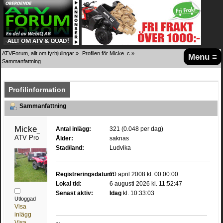
ATVForum, allt om fyrhjulingar
»
Profilen för Micke_c
»
Menu ≡
Sammanfattning
Profilinformation
Sammanfattning
Micke_c 
Antal inlägg:
321 (0.048 per dag)
ATV Pro
Ålder:
saknas
Stad/land:
Ludvika
Registreringsdatum:
20 april 2008 kl. 00:00:00
Lokal tid:
6 augusti 2026 kl. 11:52:47
Senast aktiv:
Idag
kl. 10:33:03
Utloggad
Visa
inlägg
Visa