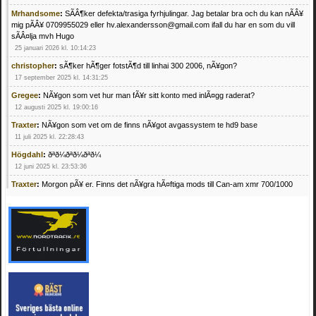
Mrhandsome
:
SÃÂ¶ker defekta/trasiga fyrhjulingar. Jag betalar bra och du kan nÃÂ¥
mig pÃÂ¥ 0709955029 eller hv.alexandersson@gmail.com ifall du har en som du vill
sÃÂ¤lja mvh Hugo
25 januari 2026 kl. 10:14:23
christopher
:
sÃ¶ker hÃ¶ger fotstÃ¶d till linhai 300 2006, nÃ¥gon?
17 september 2025 kl. 14:31:25
Gregee
:
NÃ¥gon som vet hur man fÃ¥r sitt konto med inlÃ¤gg raderat?
12 augusti 2025 kl. 19:00:16
Traxter
:
NÃ¥gon som vet om de finns nÃ¥got avgassystem te hd9 base
11 juli 2025 kl. 22:28:43
Högdahl
:
ðªð¼ðªð¼ðªð¼
12 juni 2025 kl. 23:53:36
Traxter
:
Morgon pÃ¥ er. Finns det nÃ¥gra hÃ¤ftiga mods till Can-am xmr 700/1000
24 februari 2025 kl. 10:23:25
Mrhandsome
:
SÃ¶ker defekta/trasiga fyrhjulingar. Jag betalar bra och du kan nÃ¥ mig
pÃ¥ 0709955029 eller hv.alexandersson@gmail.com ifall du har en som du vill sÃ¤lja
mvh Hugo
21 februari 2025 kl. 09:25:52
Oscar5
:
NÃ¥gon som vet vad man kan begÃ¤ra fÃ¶r en Honda TRX 350 FE 2005
med snÃ¶blad som fungerar utmÃ¤rkt .Har Ã¤rft den
4 februari 2025 kl. 19:20:50
Oscar5
:
44