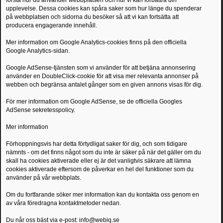
förstå hur du använder webbplatsen och hur vi kan förbättra din
upplevelse. Dessa cookies kan spåra saker som hur länge du spenderar
på webbplatsen och sidorna du besöker så att vi kan fortsätta att
producera engagerande innehåll.
Mer information om Google Analytics-cookies finns på den officiella
Google Analytics-sidan.
Google AdSense-tjänsten som vi använder för att betjäna annonsering
använder en DoubleClick-cookie för att visa mer relevanta annonser på
webben och begränsa antalet gånger som en given annons visas för dig.
För mer information om Google AdSense, se de officiella Googles
AdSense sekretesspolicy.
Mer information
Förhoppningsvis har detta förtydligat saker för dig, och som tidigare
nämnts - om det finns något som du inte är säker på när det gäller om du
skall ha cookies aktiverade eller ej är det vanligtvis säkrare att lämna
cookies aktiverade eftersom de påverkar en hel del funktioner som du
använder på vår webbplats.
Om du fortfarande söker mer information kan du kontakta oss genom en
av våra föredragna kontaktmetoder nedan.
Du når oss bäst via e-post: info@webiq.se