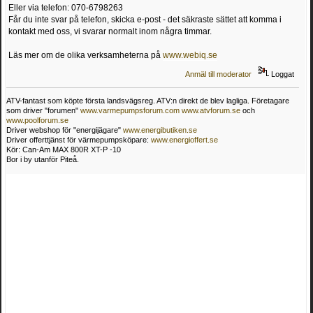
Eller via telefon: 070-6798263
Får du inte svar på telefon, skicka e-post - det säkraste sättet att komma i
kontakt med oss, vi svarar normalt inom några timmar.
Läs mer om de olika verksamheterna på
www.webiq.se
Anmäl till moderator
Loggat
ATV-fantast som köpte första landsvägsreg. ATV:n direkt de blev lagliga. Företagare
som driver "forumen"
www.varmepumpsforum.com
www.atvforum.se
och
www.poolforum.se
Driver webshop för "energijägare"
www.energibutiken.se
Driver offerttjänst för värmepumpsköpare:
www.energioffert.se
Kör: Can-Am MAX 800R XT-P -10
Bor i by utanför Piteå.