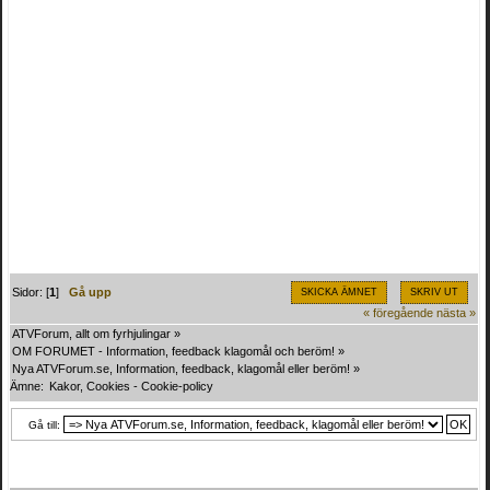
Sidor: [
1
]
Gå upp
SKICKA ÄMNET
SKRIV UT
« föregående
nästa »
ATVForum, allt om fyrhjulingar
»
OM FORUMET - Information, feedback klagomål och beröm!
»
Nya ATVForum.se, Information, feedback, klagomål eller beröm!
»
Ämne:
Kakor, Cookies - Cookie-policy
Gå till: