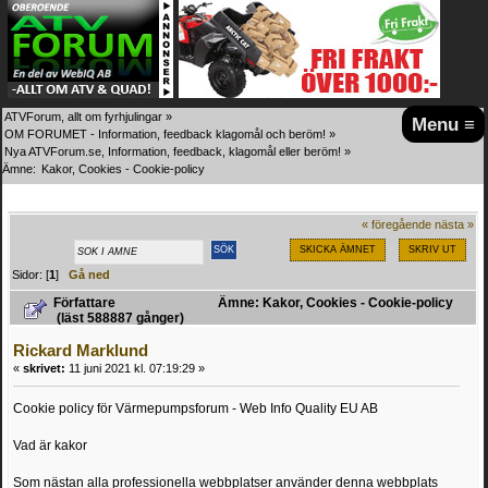
ATVForum, allt om fyrhjulingar
»
Menu ≡
OM FORUMET - Information, feedback klagomål och beröm!
»
Nya ATVForum.se, Information, feedback, klagomål eller beröm!
»
Ämne:
Kakor, Cookies - Cookie-policy
« föregående
nästa »
SKICKA ÄMNET
SKRIV UT
Sidor: [
1
]
Gå ned
Författare
Ämne: Kakor, Cookies - Cookie-policy
(läst 588887 gånger)
Rickard Marklund
«
skrivet:
11 juni 2021 kl. 07:19:29 »
Cookie policy för Värmepumpsforum - Web Info Quality EU AB
Vad är kakor
Som nästan alla professionella webbplatser använder denna webbplats