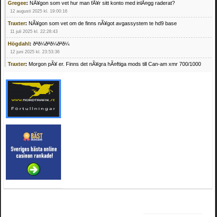
Gregee
:
NÃ¥gon som vet hur man fÃ¥r sitt konto med inlÃ¤gg raderat?
12 augusti 2025 kl. 19:00:16
Traxter
:
NÃ¥gon som vet om de finns nÃ¥got avgassystem te hd9 base
11 juli 2025 kl. 22:28:43
Högdahl
:
ðªð¼ðªð¼ðªð¼
12 juni 2025 kl. 23:53:36
Traxter
:
Morgon pÃ¥ er. Finns det nÃ¥gra hÃ¤ftiga mods till Can-am xmr 700/1000
24 februari 2025 kl. 10:23:25
Mrhandsome
:
SÃ¶ker defekta/trasiga fyrhjulingar. Jag betalar bra och du kan nÃ¥ mig
pÃ¥ 0709955029 eller hv.alexandersson@gmail.com ifall du har en som du vill sÃ¤lja
mvh Hugo
21 februari 2025 kl. 09:25:52
Oscar5
:
NÃ¥gon som vet vad man kan begÃ¤ra fÃ¶r en Honda TRX 350 FE 2005
med snÃ¶blad som fungerar utmÃ¤rkt .Har Ã¤rft den
4 februari 2025 kl. 19:20:50
Oscar5
:
44
4 februari 2025 kl. 19:15:36
Greger59
:
NÃ¤gon som vet har en Cetek 500 EFI
15 januari 2025 kl. 23:49:44
Mrhandsome
:
SÃÂ¶ker defekta/trasiga fyrhjulingar. Jag betalar bra och du kan nÃÂ¥
mig pÃÂ¥ 0709955029 eller hv.alexandersson@gmail.com ifall du har en som du vill
sÃÂ¤lja mvh Hugo
4 januari 2025 kl. 00:28:39