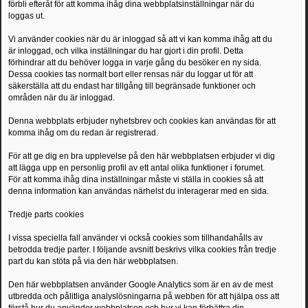
förbli efteråt för att komma ihåg dina webbplatsinställningar när du
loggas ut.
Vi använder cookies när du är inloggad så att vi kan komma ihåg att du
är inloggad, och vilka inställningar du har gjort i din profil. Detta
förhindrar att du behöver logga in varje gång du besöker en ny sida.
Dessa cookies tas normalt bort eller rensas när du loggar ut för att
säkerställa att du endast har tillgång till begränsade funktioner och
områden när du är inloggad.
Denna webbplats erbjuder nyhetsbrev och cookies kan användas för att
komma ihåg om du redan är registrerad.
För att ge dig en bra upplevelse på den här webbplatsen erbjuder vi dig
att lägga upp en personlig profil av ett antal olika funktioner i forumet.
För att komma ihåg dina inställningar måste vi ställa in cookies så att
denna information kan användas närhelst du interagerar med en sida.
Tredje parts cookies
I vissa speciella fall använder vi också cookies som tillhandahålls av
betrodda tredje parter. I följande avsnitt beskrivs vilka cookies från tredje
part du kan stöta på via den här webbplatsen.
Den här webbplatsen använder Google Analytics som är en av de mest
utbredda och pålitliga analyslösningarna på webben för att hjälpa oss att