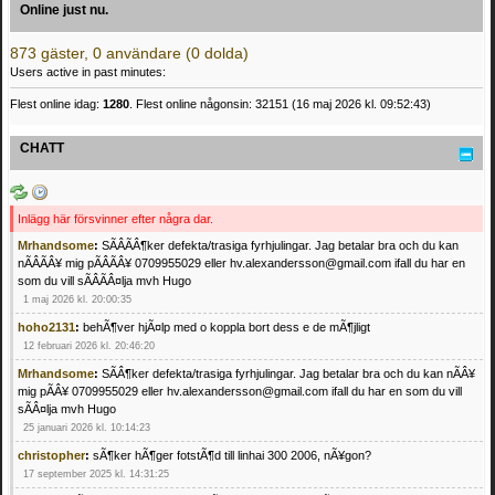
Online just nu.
873 gäster, 0 användare (0 dolda)
Users active in past minutes:
Flest online idag:
1280
. Flest online någonsin: 32151 (16 maj 2026 kl. 09:52:43)
CHATT
Inlägg här försvinner efter några dar.
Mrhandsome
:
SÃÂÃÂ¶ker defekta/trasiga fyrhjulingar. Jag betalar bra och du kan
nÃÂÃÂ¥ mig pÃÂÃÂ¥ 0709955029 eller hv.alexandersson@gmail.com ifall du har en
som du vill sÃÂÃÂ¤lja mvh Hugo
1 maj 2026 kl. 20:00:35
hoho2131
:
behÃ¶ver hjÃ¤lp med o koppla bort dess e de mÃ¶jligt
12 februari 2026 kl. 20:46:20
Mrhandsome
:
SÃÂ¶ker defekta/trasiga fyrhjulingar. Jag betalar bra och du kan nÃÂ¥
mig pÃÂ¥ 0709955029 eller hv.alexandersson@gmail.com ifall du har en som du vill
sÃÂ¤lja mvh Hugo
25 januari 2026 kl. 10:14:23
christopher
:
sÃ¶ker hÃ¶ger fotstÃ¶d till linhai 300 2006, nÃ¥gon?
17 september 2025 kl. 14:31:25