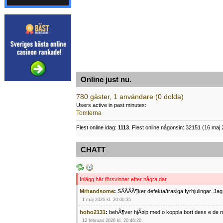
Online just nu.
780 gäster, 1 användare (0 dolda)
Users active in past minutes:
Tomterna
Flest online idag:
1113
. Flest online någonsin: 32151 (16 maj 
CHATT
Inlägg här försvinner efter några dar.
Mrhandsome
:
SÃÂÃÂ¶ker defekta/trasiga fyrhjulingar. J
1 maj 2026 kl. 20:00:35
hoho2131
:
behÃ¶ver hjÃ¤lp med o koppla bort dess e de m
12 februari 2026 kl. 20:46:20