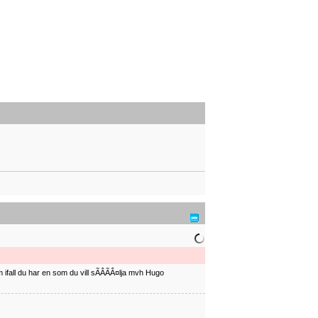
ifall du har en som du vill sÃÂÃÂ¤lja mvh Hugo