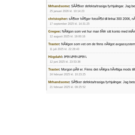
Mrhandsome
:
SÃÂ¶ker defekta/trasiga fyrhjulingar. Jag 
25 januari 2026 kl. 10:14:23
christopher
:
sÃ¶ker hÃ¶ger fotstÃ¶d till linhai 300 2006, 
17 september 2025 kl. 14:31:25
Gregee
:
NÃ¥gon som vet hur man fÃ¥r sitt konto med inlÃ
12 augusti 2025 kl. 19:00:16
Traxter
:
NÃ¥gon som vet om de finns nÃ¥got avgassystem
11 juli 2025 kl. 22:28:43
Högdahl
:
ðªð¼ðªð¼ðªð¼
12 juni 2025 kl. 23:53:36
Traxter
:
Morgon pÃ¥ er. Finns det nÃ¥gra hÃ¤ftiga mods ti
24 februari 2025 kl. 10:23:25
Mrhandsome
:
SÃ¶ker defekta/trasiga fyrhjulingar. Jag be
21 februari 2025 kl. 09:25:52
Oscar5
:
NÃ¥gon som vet vad man kan begÃ¤ra fÃ¶r en Ho
4 februari 2025 kl. 19:20:50
Oscar5
:
44
4 februari 2025 kl. 19:15:36
Greger59
:
NÃ¤gon som vet har en Cetek 500 EFI
15 januari 2025 kl. 23:49:44
Mrhandsome
:
SÃÂ¶ker defekta/trasiga fyrhjulingar. Jag 