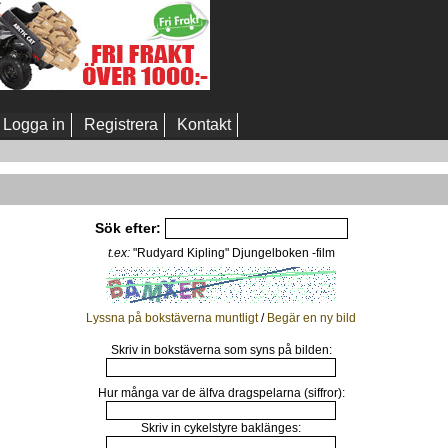
Logga in
Registrera
Kontakt
Sök efter:
t.ex:
"Rudyard Kipling" Djungelboken -film
Lyssna på bokstäverna muntligt
/
Begär en ny bild
Skriv in bokstäverna som syns på bilden:
Hur många var de älfva dragspelarna (siffror):
Skriv in cykelstyre baklänges: