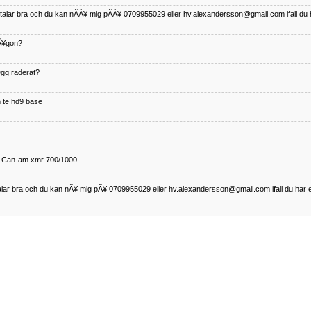
betalar bra och du kan nÃÂ¥ mig pÃÂ¥ 0709955029 eller hv.alexandersson@gmail.com ifall du 
nÃ¥gon?
¤gg raderat?
 te hd9 base
ll Can-am xmr 700/1000
talar bra och du kan nÃ¥ mig pÃ¥ 0709955029 eller hv.alexandersson@gmail.com ifall du har 
nda TRX 350 FE 2005 med snÃ¶blad som fungerar utmÃ¤rkt .Har Ã¤rft den
betalar bra och du kan nÃÂ¥ mig pÃÂ¥ 0709955029 eller hv.alexandersson@gmail.com ifall du 