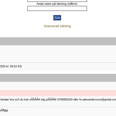
Antal sidor på tärning (siffror):
Avancerad sökning
2026 kl. 09:52:43)
ag betalar bra och du kan nÃÂÃÂ¥ mig pÃÂÃÂ¥ 0709955029 eller hv.alexandersson@gmail.com 
Ã¶jligt