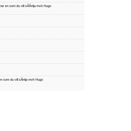
har en som du vill sÃÂ¤lja mvh Hugo
en som du vill sÃ¤lja mvh Hugo
har en som du vill sÃÂ¤lja mvh Hugo