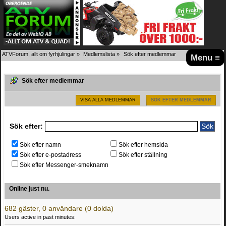
ATVForum, allt om fyrhjulingar
»
Medlemslista
»
Sök efter medlemmar
Menu ≡
Sök efter medlemmar
VISA ALLA MEDLEMMAR
SÖK EFTER MEDLEMMAR
Sök efter:
Sök efter namn
Sök efter hemsida
Sök efter e-postadress
Sök efter ställning
Sök efter Messenger-smeknamn
Online just nu.
682 gäster, 0 användare (0 dolda)
Users active in past minutes: