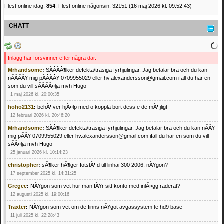
Flest online idag:
854
. Flest online någonsin: 32151 (16 maj 2026 kl. 09:52:43)
CHATT
Inlägg här försvinner efter några dar.
Mrhandsome
:
SÃÂÃÂ¶ker defekta/trasiga fyrhjulingar. Jag betalar bra och du kan
nÃÂÃÂ¥ mig pÃÂÃÂ¥ 0709955029 eller hv.alexandersson@gmail.com ifall du har en
som du vill sÃÂÃÂ¤lja mvh Hugo
1 maj 2026 kl. 20:00:35
hoho2131
:
behÃ¶ver hjÃ¤lp med o koppla bort dess e de mÃ¶jligt
12 februari 2026 kl. 20:46:20
Mrhandsome
:
SÃÂ¶ker defekta/trasiga fyrhjulingar. Jag betalar bra och du kan nÃÂ¥
mig pÃÂ¥ 0709955029 eller hv.alexandersson@gmail.com ifall du har en som du vill
sÃÂ¤lja mvh Hugo
25 januari 2026 kl. 10:14:23
christopher
:
sÃ¶ker hÃ¶ger fotstÃ¶d till linhai 300 2006, nÃ¥gon?
17 september 2025 kl. 14:31:25
Gregee
:
NÃ¥gon som vet hur man fÃ¥r sitt konto med inlÃ¤gg raderat?
12 augusti 2025 kl. 19:00:16
Traxter
:
NÃ¥gon som vet om de finns nÃ¥got avgassystem te hd9 base
11 juli 2025 kl. 22:28:43