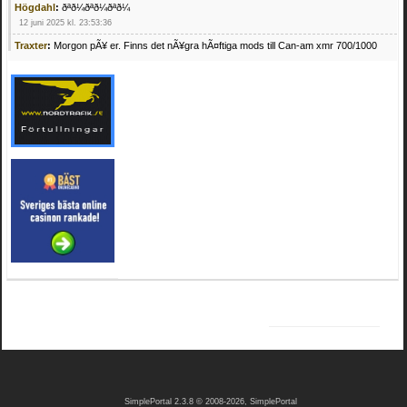
Högdahl
:
ðªð¼ðªð¼ðªð¼
12 juni 2025 kl. 23:53:36
Traxter
:
Morgon pÃ¥ er. Finns det nÃ¥gra hÃ¤ftiga mods till Can-am xmr 700/1000
24 februari 2025 kl. 10:23:25
Mrhandsome
:
SÃ¶ker defekta/trasiga fyrhjulingar. Jag betalar bra och du kan nÃ¥ mig
pÃ¥ 0709955029 eller hv.alexandersson@gmail.com ifall du har en som du vill sÃ¤lja
mvh Hugo
21 februari 2025 kl. 09:25:52
Oscar5
:
NÃ¥gon som vet vad man kan begÃ¤ra fÃ¶r en Honda TRX 350 FE 2005
med snÃ¶blad som fungerar utmÃ¤rkt .Har Ã¤rft den
4 februari 2025 kl. 19:20:50
Oscar5
:
44
4 februari 2025 kl. 19:15:36
Greger59
:
NÃ¤gon som vet har en Cetek 500 EFI
15 januari 2025 kl. 23:49:44
Mrhandsome
:
SÃÂ¶ker defekta/trasiga fyrhjulingar. Jag betalar bra och du kan nÃÂ¥
mig pÃÂ¥ 0709955029 eller hv.alexandersson@gmail.com ifall du har en som du vill
sÃÂ¤lja mvh Hugo
4 januari 2025 kl. 00:28:39
kampersvik
:
schema vaccumssangar cf moto 500 2013
26 november 2024 kl. 17:48:35
trailboss
:
Hej. sÃ¶ker instruktionsbok Polaris TrailBoss 250-89
3 oktober 2024 kl. 12:08:54
SimplePortal 2.3.8 © 2008-2026, SimplePortal