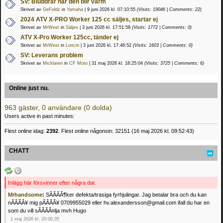
SV: Bluddrar när den blir varm
Skrivet av
GeFeldz
in
Yamaha
| 9 juni 2026 kl. 07:10:55
(Visits: 19046 | Comments: 22)
2024 ATV X-PRO Worker 125 cc säljes, startar ej
Skrivet av
MrWest
in
Säljes
| 3 juni 2026 kl. 17:51:58
(Visits: 1772 | Comments: 0)
ATV X-Pro Worker 125cc, tänder ej
Skrivet av
MrWest
in
Loncin
| 3 juni 2026 kl. 17:46:52
(Visits: 1603 | Comments: 0)
SV: Leverans problem
Skrivet av
Micklaren
in
CF Moto
| 31 maj 2026 kl. 18:25:04
(Visits: 3725 | Comments: 6)
Online just nu.
963 gäster, 0 användare (0 dolda)
Users active in past minutes:
Flest online idag:
2392
. Flest online någonsin: 32151 (16 maj 2026 kl. 09:52:43)
CHATT
Inlägg här försvinner efter några dar.
Mrhandsome
:
SÃÂÃÂ¶ker defekta/trasiga fyrhjulingar. Jag betalar bra och du kan
nÃÂÃÂ¥ mig pÃÂÃÂ¥ 0709955029 eller hv.alexandersson@gmail.com ifall du har en
som du vill sÃÂÃÂ¤lja mvh Hugo
1 maj 2026 kl. 20:00:35