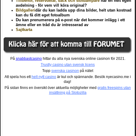
Tillbehör, reservdelar, däck och stötdämpare
har en helt egen
avdelning - för vem vill köra original?
Bildgalleri
där du kan ladda upp dina bilder, helt utan kostnad
kan du få ditt eget fotoalbum
Du kan prenumerera på e-post när det kommer inlägg i ett
ämne eller en tråd du är intresserad av
Sajtkarta
På
snabbastcasino
hittar du alla nya svenska online casinon för 2021.
Trustly casino utan svensk licens
Topp
svenska casinon
på nätet
Att spela hos ett
helt nytt casino
är kul och spännande. Besök nyecasino.me i
dag!
På sidan finns en översikt över aktuella möjligheter med
gratis freespins utan
insättning på Slotozilla