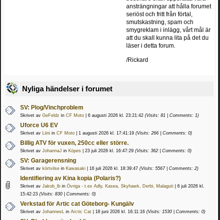
ansträngningar att hålla forumet
seriöst och fritt från förtal,
smutskastning, spam och
smygreklam i inlägg, vårt mål är
att du skall kunna lita på det du
läser i detta forum.
/Rickard
Nyliga händelser i forumet
SV: Plog/Vinchproblem
Skrivet av
GeFeldz
in
CF Moto
| 6 augusti 2026 kl. 23:21:42
(Visits: 81 | Comments: 1)
Uforce U6 EV
Skrivet av
Liini
in
CF Moto
| 1 augusti 2026 kl. 17:41:19
(Visits: 266 | Comments: 0)
Billig ATV för vuxen, 250cc eller större.
Skrivet av
JohannaJ
in
Köpes
| 23 juli 2026 kl. 16:47:29
(Visits: 362 | Comments: 0)
SV: Garagerensning
Skrivet av
körtvilse
in
Kawasaki
| 16 juli 2026 kl. 18:39:47
(Visits: 5567 | Comments: 2)
Identifiering av Kina kopia (Polaris?)
Skrivet av
Jakob_lb
in
Övriga - t.ex Adly, Kasea, Skyhawk, Derbi, Malaguti
| 6 juli 2026 kl.
15:42:23
(Visits: 830 | Comments: 0)
Verkstad för Artic cat Göteborg- Kungälv
Skrivet av
JohannesL
in
Arctic Cat
| 18 juni 2026 kl. 16:11:16
(Visits: 1530 | Comments: 0)