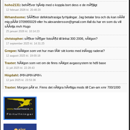
hoho2131
:
behÃ¶ver hjÃ¤lp med o koppla bort dess e de mÃ¶jligt
12 februari 2026 kl. 20:46:20
Mrhandsome
:
SÃÂ¶ker defekta/trasiga fyrhjulingar. Jag betalar bra och du kan nÃÂ¥
mig pÃÂ¥ 0709955029 eller hv.alexandersson@gmail.com ifall du har en som du vill
sÃÂ¤lja mvh Hugo
25 januari 2026 kl. 10:14:23
christopher
:
sÃ¶ker hÃ¶ger fotstÃ¶d till linhai 300 2006, nÃ¥gon?
17 september 2025 kl. 14:31:25
Gregee
:
NÃ¥gon som vet hur man fÃ¥r sitt konto med inlÃ¤gg raderat?
12 augusti 2025 kl. 19:00:16
Traxter
:
NÃ¥gon som vet om de finns nÃ¥got avgassystem te hd9 base
11 juli 2025 kl. 22:28:43
Högdahl
:
ðªð¼ðªð¼ðªð¼
12 juni 2025 kl. 23:53:36
Traxter
:
Morgon pÃ¥ er. Finns det nÃ¥gra hÃ¤ftiga mods till Can-am xmr 700/1000
24 februari 2025 kl. 10:23:25
Mrhandsome
:
SÃ¶ker defekta/trasiga fyrhjulingar. Jag betalar bra och du kan nÃ¥ mig
pÃ¥ 0709955029 eller hv.alexandersson@gmail.com ifall du har en som du vill sÃ¤lja
mvh Hugo
21 februari 2025 kl. 09:25:52
Oscar5
:
NÃ¥gon som vet vad man kan begÃ¤ra fÃ¶r en Honda TRX 350 FE 2005
med snÃ¶blad som fungerar utmÃ¤rkt .Har Ã¤rft den