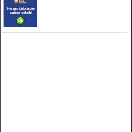
4 februari 2025 kl. 19:20:50
Oscar5
:
44
4 februari 2025 kl. 19:15:36
Greger59
:
NÃ¤gon som vet har en Cetek 500 EFI
15 januari 2025 kl. 23:49:44
Mrhandsome
:
SÃÂ¶ker defekta/trasiga fyrhjulingar. Jag betalar bra och du kan nÃÂ¥
mig pÃÂ¥ 0709955029 eller hv.alexandersson@gmail.com ifall du har en som du vill
sÃÂ¤lja mvh Hugo
4 januari 2025 kl. 00:28:39
kampersvik
:
schema vaccumssangar cf moto 500 2013
26 november 2024 kl. 17:48:35
trailboss
:
Hej. sÃ¶ker instruktionsbok Polaris TrailBoss 250-89
3 oktober 2024 kl. 12:08:54
Mrhandsome
:
SÃ¶ker defekta/trasiga fyrhjulingar. Jag betalar bra och du kan nÃ¥ mig
pÃ¥ 0709955029 eller hv.alexandersson@gmail.com ifall du har en som du vill sÃ¤lja
mvh Hugo
16 september 2024 kl. 11:29:29
Kalle33
:
Nyss kÃ¶pt en Linhai 300 2006. LÃ¶jligt dÃ¥liga bromsar pÃ¥ den. Finns det
bromsvÃ¥g pÃ¥ den?
11 september 2024 kl. 19:41:14
Kalle33
:
Nyss kÃ¶pt en Linhai 300 4x4 2006.
11 september 2024 kl. 19:40:02
Kalle33
:
Hej.