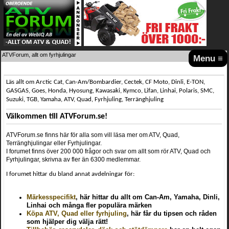
ATVForum, allt om fyrhjulingar
Menu ≡
Läs allt om Arctic Cat, Can-Am/Bombardier, Cectek, CF Moto, Dinli, E-TON,
GASGAS, Goes, Honda, Hyosung, Kawasaki, Kymco, Lifan, Linhai, Polaris, SMC,
Suzuki, TGB, Yamaha, ATV, Quad, Fyrhjuling, Terränghjuling
Välkommen till ATVForum.se!
ATVForum.se finns här för alla som vill läsa mer om ATV, Quad,
Terränghjulingar eller Fyrhjulingar.
I forumet finns över 200 000 frågor och svar om allt som rör ATV, Quad och
Fyrhjulingar, skrivna av fler än 6300 medlemmar.
I forumet hittar du bland annat avdelningar för:
Märkesspecifikt
, här hittar du allt om Can-Am, Yamaha, Dinli,
Linhai och många fler populära märken
Köpa ATV, Quad eller fyrhjuling
, här får du tipsen och råden
som hjälper dig välja rätt!