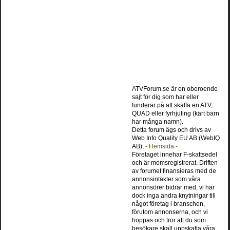
ATVForum.se är en oberoende
sajt för dig som har eller
funderar på att skaffa en ATV,
QUAD eller fyrhjuling (kärt barn
har många namn).
Detta forum ägs och drivs av
Web Info Quality EU AB (WebIQ
AB),
- Hemsida -
Företaget innehar F-skattsedel
och är momsregistrerat. Driften
av forumet finansieras med de
annonsintäkter som våra
annonsörer bidrar med, vi har
dock inga andra knytningar till
något företag i branschen,
förutom annonserna, och vi
hoppas och tror att du som
besökare skall uppskatta våra