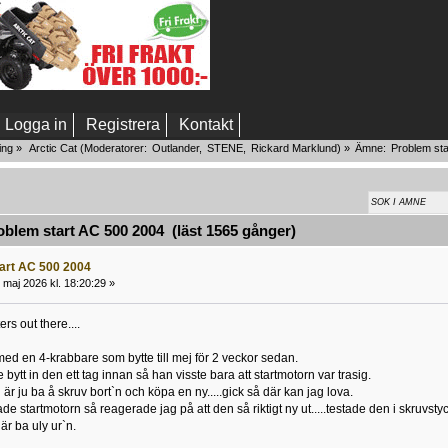
Logga in
Registrera
Kontakt
ing
»
Arctic Cat
(Moderatorer:
Outlander
,
STENE
,
Rickard Marklund
) »
Ämne:
Problem st
lem start AC 500 2004 (läst 1565 gånger)
art AC 500 2004
maj 2026 kl. 18:20:29 »
rs out there....
med en 4-krabbare som bytte till mej för 2 veckor sedan.
bytt in den ett tag innan så han visste bara att startmotorn var trasig.
 är ju ba å skruv bort`n och köpa en ny.....gick så där kan jag lova.
 startmotorn så reagerade jag på att den så riktigt ny ut.....testade den i skruvstyc
här ba uly ur`n.