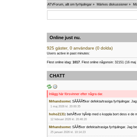
ATVForum, allt om fyrhjulingar
»
Märkes diskussioner
»
Mä
Online just nu.
925 gäster, 0 användare (0 dolda)
Users active in past minutes:
Flest online idag:
1017
. Flest online någonsin: 32151 (16 maj 
CHATT
Inlägg här försvinner efter några dar.
Mrhandsome
:
SÃÂÃÂ¶ker defekta/trasiga fyrhjulingar. J
1 maj 2026 kl. 20:00:35
hoho2131
:
behÃ¶ver hjÃ¤lp med o koppla bort dess e de m
12 februari 2026 kl. 20:46:20
Mrhandsome
:
SÃÂ¶ker defekta/trasiga fyrhjulingar. Jag 
25 januari 2026 kl. 10:14:23