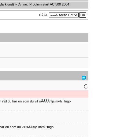
Marklund
) »
Ämne:
Problem start AC 500 2004
Gå till:
ifall du har en som du vill sÃÂÃÂ¤lja mvh Hugo
har en som du vill sÃÂ¤lja mvh Hugo