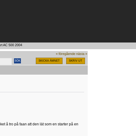
art AC 500 2004
« föregående
nästa »
SKICKA ÄMNET
SKRIV UT
ket å tro på faan att den lät som en starter på en