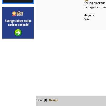
När jag plockade 
Så frågan är.....v
Magnus
Övik
Sidor: [
1
]
Gå upp