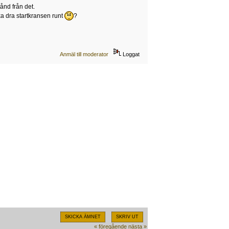
ånd från det.
ska dra startkransen runt
?
Anmäl till moderator
Loggat
SKICKA ÄMNET
SKRIV UT
« föregående
nästa »