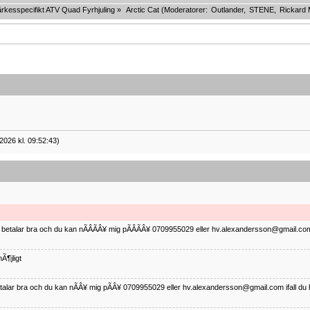
rkesspecifikt ATV Quad Fyrhjuling
»
Arctic Cat
(Moderatorer:
Outlander
,
STENE
,
Rickard 
2026 kl. 09:52:43)
ag betalar bra och du kan nÃÂÃÂ¥ mig pÃÂÃÂ¥ 0709955029 eller hv.alexandersson@gmail.com 
Ã¶jligt
betalar bra och du kan nÃÂ¥ mig pÃÂ¥ 0709955029 eller hv.alexandersson@gmail.com ifall du 