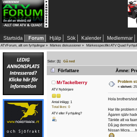
Startsida
Forum
Hjälp
Sök
Kalender
Medlemmar
ATVForum, allt om fyrhjulingar
»
Märkes diskussioner
»
Märkesspecifikt ATV Quad Fyrhjul
Sidor: [
1
]
Gå ned
Författare
Ämne: Prob
Problem st
MrTackelberry
«
skrivet:
25 
ATV Nybörjare
Hola brothers/siste
Antal inlägg: 1
Total likes: 0
Har lite problem 
ATV eller Fyrhjuling?
Ägaren själv hade 
Tänkte att va faan
Då jag demonterade
Nissan Micra......