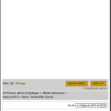
Sidor: [
1
]
Gå upp
SKICKA ÄMNET
SKRIV UT
« föregående
nästa »
ATVForum, allt om fyrhjulingar
»
Allmän diskussion
»
Köpa en ATV
»
Ämne:
Honda Eller Suzuki 
Gå till: