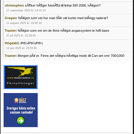
christopher
:
sÃ¶ker hÃ¶ger fotstÃ¶d till linhai 300 2006, nÃ¥gon?
17 september 2025 kl. 14:31:25
Gregee
:
NÃ¥gon som vet hur man fÃ¥r sitt konto med inlÃ¤gg raderat?
12 augusti 2025 kl. 19:00:16
Traxter
:
NÃ¥gon som vet om de finns nÃ¥got avgassystem te hd9 base
11 juli 2025 kl. 22:28:43
Högdahl
:
ðªð¼ðªð¼ðªð¼
12 juni 2025 kl. 23:53:36
Traxter
:
Morgon pÃ¥ er. Finns det nÃ¥gra hÃ¤ftiga mods till Can-am xmr 700/1000
24 februari 2025 kl. 10:23:25
Mrhandsome
:
SÃ¶ker defekta/trasiga fyrhjulingar. Jag betalar bra och du kan nÃ¥ mig
pÃ¥ 0709955029 eller hv.alexandersson@gmail.com ifall du har en som du vill sÃ¤lja
mvh Hugo
21 februari 2025 kl. 09:25:52
Oscar5
:
NÃ¥gon som vet vad man kan begÃ¤ra fÃ¶r en Honda TRX 350 FE 2005
med snÃ¶blad som fungerar utmÃ¤rkt .Har Ã¤rft den
4 februari 2025 kl. 19:20:50
Oscar5
:
44
4 februari 2025 kl. 19:15:36
Greger59
:
NÃ¤gon som vet har en Cetek 500 EFI
15 januari 2025 kl. 23:49:44
Mrhandsome
:
SÃÂ¶ker defekta/trasiga fyrhjulingar. Jag betalar bra och du kan nÃÂ¥