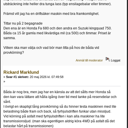
utsträckning inte heller dra tunga lass (typ ensilagebalar eller timmer).
Främst vill jag ha en driftsäker maskin med bra framkomlighet.
Tittar nu på 2 begagnade
Den ena är en Honda Fa 680 och den andra en Suzuki kingquad 750.
Båda ca 15 år gamla med likvärdiga mil (ca 500) och timmar. Priset är
samma.
Vilken ska man välja och vad bör man titta på hos de båda vid
provkörning?
Anmäl till moderator
Loggat
Rickard Marklund
«
Svar #1 skrivet:
20 maj 2026 kl. 07:49:58
»
Båda är nog bra, men jag har en känsla av att det sålts mer Honda så
den kan vara lättare att hålla igång över tid med tanke på reservdelar och
sånt.
I övrigt en skapligt lång provkörning så du hinner testa maskinen med lite
belastning både fram och back, så fyrhjulsdriften funkar utan missljud.
Vid körning på asfalt med fyrhjulsdriften i kan alla maskiner ha lite
transmissionsljud. (man ska egentligen aldrig köra 4WD på asfalt då det
belastar hårt på transmissionen)