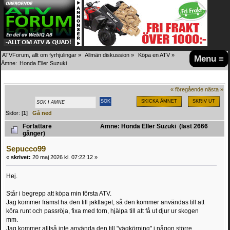
ATVForum, allt om fyrhjulingar
»
Allmän diskussion
»
Köpa en ATV
»
Menu ≡
Ämne:
Honda Eller Suzuki 
« föregående
nästa »
SKICKA ÄMNET
SKRIV UT
Sidor: [
1
]
Gå ned
Författare
Ämne: Honda Eller Suzuki (läst 2666
gånger)
Sepucco99
«
skrivet:
20 maj 2026 kl. 07:22:12 »
Hej.
Står i begrepp att köpa min första ATV.
Jag kommer främst ha den till jaktlaget, så den kommer användas till att
köra runt och passröja, fixa med torn, hjälpa till att få ut djur ur skogen
mm.
Jag kommer alltså inte använda den till "vägkörning" i någon större