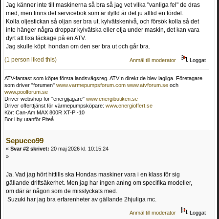
Jag känner inte till maskinerna så bra så jag vet vilka "vanliga fel" de dras
med, men finns det servicebok som är ifylld är det ju alltid en fördel.
Kolla oljestickan så oljan ser bra ut, kylvätskenivå, och försök kolla så det
inte hänger några droppar kylvätska eller olja under maskin, det kan vara
dyrt att fixa läckage på en ATV.
Jag skulle köpt hondan om den ser bra ut och går bra.
(1 person liked this)
Anmäl till moderator
Loggat
ATV-fantast som köpte första landsvägsreg. ATV:n direkt de blev lagliga. Företagare
som driver "forumen"
www.varmepumpsforum.com
www.atvforum.se
och
www.poolforum.se
Driver webshop för "energijägare"
www.energibutiken.se
Driver offerttjänst för värmepumpsköpare:
www.energioffert.se
Kör: Can-Am MAX 800R XT-P -10
Bor i by utanför Piteå.
Sepucco99
«
Svar #2 skrivet:
20 maj 2026 kl. 10:15:24
»
Ja. Vad jag hört hittills ska Hondas maskiner vara i en klass för sig
gällande driftsäkerhet. Men jag har ingen aning om specifika modeller,
om där är någon som de misslyckats med.
Suzuki har jag bra erfarenheter av gällande 2hjuliga mc.
Anmäl till moderator
Loggat