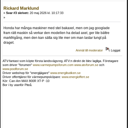
Rickard Marklund
«
Svar #3 skrivet:
20 maj 2026 kl. 10:17:33
»
Honda har många maskiner med stel bakaxel, men om jag googlade
fram rätt maskin så verkar den modellen ha delad axel, ger lite bättre
markfrigång, men den kan sätta sig lite mer om man lastar tungt på
draget.
Anmäl till moderator
Loggat
ATV-fantast som köpte första landsvägsreg. ATV:n direkt de blev lagliga. Företagare
som driver "forumen"
www.varmepumpsforum.com
www.atvforum.se
och
www.poolforum.se
Driver webshop för "energijägare"
www.energibutiken.se
Driver offerttjänst för värmepumpsköpare:
www.energioffert.se
Kör: Can-Am MAX 800R XT-P -10
Bor i by utanför Piteå.