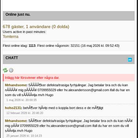
Online just nu.
678 gäster, 1 användare (0 dolda)
Users active in past minutes:
Tomterna
Flest online idag:
1113
. Flest online någonsin: 32151 (16 maj 2026 kl. 09:52:43)
CHATT
Inlägg här försvinner efter några dar.
Mrhandsome
:
SÃÂÃÂ¶ker defekta/trasiga fyrhjulingar. Jag betalar bra och du kan
nÃÂÃÂ¥ mig pÃÂÃÂ¥ 0709955029 eller hv.alexandersson@gmail.com ifall du har en
som du vill sÃÂÃÂ¤lja mvh Hugo
1 maj 2026 kl. 20:00:35
hoho2131
:
behÃ¶ver hjÃ¤lp med o koppla bort dess e de mÃ¶jligt
12 februari 2026 kl. 20:46:20
Mrhandsome
:
SÃÂ¶ker defekta/trasiga fyrhjulingar. Jag betalar bra och du kan nÃÂ¥
mig pÃÂ¥ 0709955029 eller hv.alexandersson@gmail.com ifall du har en som du vill
sÃÂ¤lja mvh Hugo
25 januari 2026 kl. 10:14:23