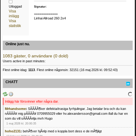
Utloggad
Signatur:
Visa
=============
inlägg
Linhai Allroad 260 2x4
Visa
statistik
Online just nu.
1083 gäster, 0 användare (0 dold)
Users active in past minutes:
Flest online idag:
1113
. Flest online någonsin: 32151 (16 maj 2026 kl. 09:52:43)
CHATT
Inlägg här försvinner efter några dar.
Mrhandsome
:
SÃÂÃÂ¶ker defekta/trasiga fyrhjulingar. Jag betalar bra och du kan
nÃÂÃÂ¥ mig pÃÂÃÂ¥ 0709955029 eller hv.alexandersson@gmail.com ifall du har en
som du vill sÃÂÃÂ¤lja mvh Hugo
1 maj 2026 kl. 20:00:35
hoho2131
:
behÃ¶ver hjÃ¤lp med o koppla bort dess e de mÃ¶jligt