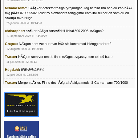
12 februari 2026 kl. 20:46:20
Mrhandsome
:
SÃÂ¶ker defekta/trasiga fyrhjulingar. Jag betalar bra och du kan nÃÂ¥
mig pÃÂ¥ 0709955029 eller hv.alexandersson@gmail.com ifall du har en som du vill
sÃÂ¤lja mvh Hugo
25 januari 2026 kl. 10:14:23
christopher
:
sÃ¶ker hÃ¶ger fotstÃ¶d till linhai 300 2006, nÃ¥gon?
17 september 2025 kl. 14:31:25
Gregee
:
NÃ¥gon som vet hur man fÃ¥r sitt konto med inlÃ¤gg raderat?
12 augusti 2025 kl. 19:00:16
Traxter
:
NÃ¥gon som vet om de finns nÃ¥got avgassystem te hd9 base
11 juli 2025 kl. 22:28:43
Högdahl
:
ðªð¼ðªð¼ðªð¼
12 juni 2025 kl. 23:53:36
Traxter
:
Morgon pÃ¥ er. Finns det nÃ¥gra hÃ¤ftiga mods till Can-am xmr 700/1000
24 februari 2025 kl. 10:23:25
Mrhandsome
:
SÃ¶ker defekta/trasiga fyrhjulingar. Jag betalar bra och du kan nÃ¥ mig
pÃ¥ 0709955029 eller hv.alexandersson@gmail.com ifall du har en som du vill sÃ¤lja
mvh Hugo
21 februari 2025 kl. 09:25:52
Oscar5
:
NÃ¥gon som vet vad man kan begÃ¤ra fÃ¶r en Honda TRX 350 FE 2005
med snÃ¶blad som fungerar utmÃ¤rkt .Har Ã¤rft den
4 februari 2025 kl. 19:20:50
Oscar5
:
44