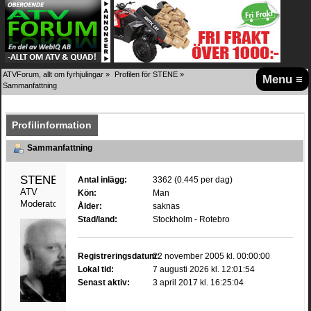
ATVForum, allt om fyrhjulingar
»
Profilen för STENE
»
Menu ≡
Sammanfattning
Profilinformation
Sammanfattning
STENE 
Antal inlägg:
3362 (0.445 per dag)
ATV 
Kön:
Man
Moderator
Ålder:
saknas
Stad/land:
Stockholm - Rotebro
Registreringsdatum:
22 november 2005 kl. 00:00:00
Lokal tid:
7 augusti 2026 kl. 12:01:54
Senast aktiv:
3 april 2017 kl. 16:25:04