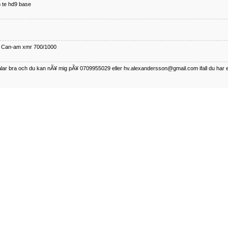
 te hd9 base
ll Can-am xmr 700/1000
talar bra och du kan nÃ¥ mig pÃ¥ 0709955029 eller hv.alexandersson@gmail.com ifall du har 
nda TRX 350 FE 2005 med snÃ¶blad som fungerar utmÃ¤rkt .Har Ã¤rft den
betalar bra och du kan nÃÂ¥ mig pÃÂ¥ 0709955029 eller hv.alexandersson@gmail.com ifall du 
50-89
talar bra och du kan nÃ¥ mig pÃ¥ 0709955029 eller hv.alexandersson@gmail.com ifall du har 