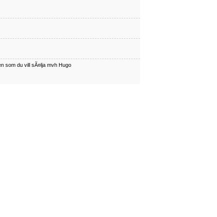
en som du vill sÃ¤lja mvh Hugo
har en som du vill sÃÂ¤lja mvh Hugo
en som du vill sÃ¤lja mvh Hugo