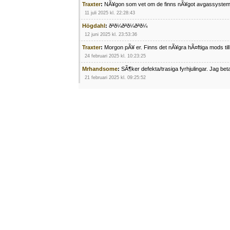
Traxter
:
NÃ¥gon som vet om de finns nÃ¥got avgassystem
11 juli 2025 kl. 22:28:43
Högdahl
:
ðªð¼ðªð¼ðªð¼
12 juni 2025 kl. 23:53:36
Traxter
:
Morgon pÃ¥ er. Finns det nÃ¥gra hÃ¤ftiga mods ti
24 februari 2025 kl. 10:23:25
Mrhandsome
:
SÃ¶ker defekta/trasiga fyrhjulingar. Jag be
21 februari 2025 kl. 09:25:52
Oscar5
:
NÃ¥gon som vet vad man kan begÃ¤ra fÃ¶r en Ho
4 februari 2025 kl. 19:20:50
Oscar5
:
44
4 februari 2025 kl. 19:15:36
Greger59
:
NÃ¤gon som vet har en Cetek 500 EFI
15 januari 2025 kl. 23:49:44
Mrhandsome
:
SÃÂ¶ker defekta/trasiga fyrhjulingar. Jag 
4 januari 2025 kl. 00:28:39
kampersvik
:
schema vaccumssangar cf moto 500 2013
26 november 2024 kl. 17:48:35
trailboss
:
Hej. sÃ¶ker instruktionsbok Polaris TrailBoss 2
3 oktober 2024 kl. 12:08:54
Mrhandsome
:
SÃ¶ker defekta/trasiga fyrhjulingar. Jag be
16 september 2024 kl. 11:29:29