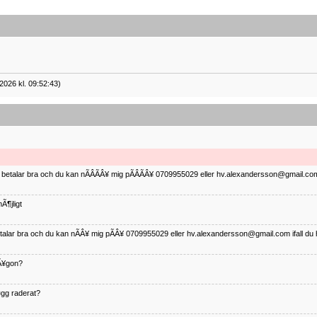
2026 kl. 09:52:43)
ag betalar bra och du kan nÃÂÃÂ¥ mig pÃÂÃÂ¥ 0709955029 eller hv.alexandersson@gmail.com 
Ã¶jligt
betalar bra och du kan nÃÂ¥ mig pÃÂ¥ 0709955029 eller hv.alexandersson@gmail.com ifall du 
nÃ¥gon?
¤gg raderat?