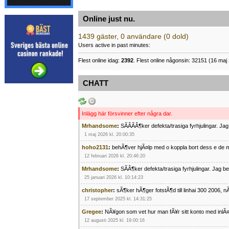
Online just nu.
1439 gäster, 0 användare (0 dold)
Users active in past minutes:
Flest online idag:
2392
. Flest online någonsin: 32151 (16 maj 
CHATT
Inlägg här försvinner efter några dar.
Mrhandsome
:
SÃÂÃÂ¶ker defekta/trasiga fyrhjulingar. J
1 maj 2026 kl. 20:00:35
hoho2131
:
behÃ¶ver hjÃ¤lp med o koppla bort dess e de m
12 februari 2026 kl. 20:46:20
Mrhandsome
:
SÃÂ¶ker defekta/trasiga fyrhjulingar. Jag 
25 januari 2026 kl. 10:14:23
christopher
:
sÃ¶ker hÃ¶ger fotstÃ¶d till linhai 300 2006, 
17 september 2025 kl. 14:31:25
Gregee
:
NÃ¥gon som vet hur man fÃ¥r sitt konto med inlÃ
12 augusti 2025 kl. 19:00:16