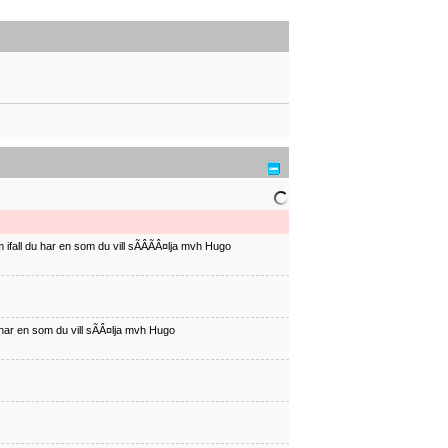
ifall du har en som du vill sÃÂÃÂ¤lja mvh Hugo
har en som du vill sÃÂ¤lja mvh Hugo