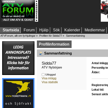
Startsida
Forum
Hjälp
Sök
Kalender
Medlemmar
ATVForum, allt om fyrhjulingar
»
Profilen för Sidda77
»
Sammanfattning
Profilinformation
Sammanfattning
Sidda77 
Antal inlägg
ATV Nybörjare
Personlig te
Ålder:
Utloggad
Visa inlägg
Visa statistik
Registrerin
Lokal tid:
Senast akti