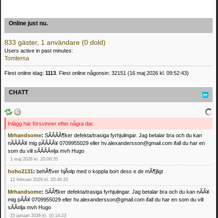
Online just nu.
833 gäster, 1 användare (0 dold)
Users active in past minutes:
Tomterna
Flest online idag:
1113
. Flest online någonsin: 32151 (16 maj 2026 kl. 09:52:43)
CHATT
Inlägg här försvinner efter några dar.
Mrhandsome
:
SÃÂÃÂ¶ker defekta/trasiga fyrhjulingar. Jag betalar bra och du kan
nÃÂÃÂ¥ mig pÃÂÃÂ¥ 0709955029 eller hv.alexandersson@gmail.com ifall du har en
som du vill sÃÂÃÂ¤lja mvh Hugo
1 maj 2026 kl. 20:00:35
hoho2131
:
behÃ¶ver hjÃ¤lp med o koppla bort dess e de mÃ¶jligt
12 februari 2026 kl. 20:46:20
Mrhandsome
:
SÃÂ¶ker defekta/trasiga fyrhjulingar. Jag betalar bra och du kan nÃÂ¥
mig pÃÂ¥ 0709955029 eller hv.alexandersson@gmail.com ifall du har en som du vill
sÃÂ¤lja mvh Hugo
25 januari 2026 kl. 10:14:23