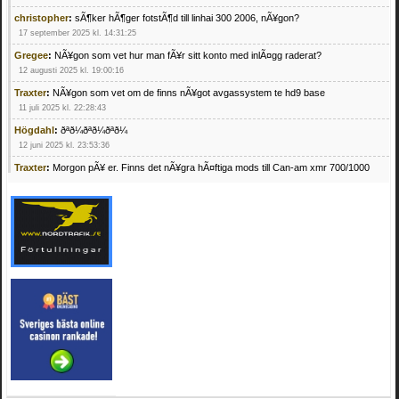
christopher
:
sÃ¶ker hÃ¶ger fotstÃ¶d till linhai 300 2006, nÃ¥gon?
17 september 2025 kl. 14:31:25
Gregee
:
NÃ¥gon som vet hur man fÃ¥r sitt konto med inlÃ¤gg raderat?
12 augusti 2025 kl. 19:00:16
Traxter
:
NÃ¥gon som vet om de finns nÃ¥got avgassystem te hd9 base
11 juli 2025 kl. 22:28:43
Högdahl
:
ðªð¼ðªð¼ðªð¼
12 juni 2025 kl. 23:53:36
Traxter
:
Morgon pÃ¥ er. Finns det nÃ¥gra hÃ¤ftiga mods till Can-am xmr 700/1000
24 februari 2025 kl. 10:23:25
Mrhandsome
:
SÃ¶ker defekta/trasiga fyrhjulingar. Jag betalar bra och du kan nÃ¥ mig
pÃ¥ 0709955029 eller hv.alexandersson@gmail.com ifall du har en som du vill sÃ¤lja
mvh Hugo
21 februari 2025 kl. 09:25:52
Oscar5
:
NÃ¥gon som vet vad man kan begÃ¤ra fÃ¶r en Honda TRX 350 FE 2005
med snÃ¶blad som fungerar utmÃ¤rkt .Har Ã¤rft den
4 februari 2025 kl. 19:20:50
Oscar5
:
44
4 februari 2025 kl. 19:15:36
Greger59
:
NÃ¤gon som vet har en Cetek 500 EFI
15 januari 2025 kl. 23:49:44
Mrhandsome
:
SÃÂ¶ker defekta/trasiga fyrhjulingar. Jag betalar bra och du kan nÃÂ¥