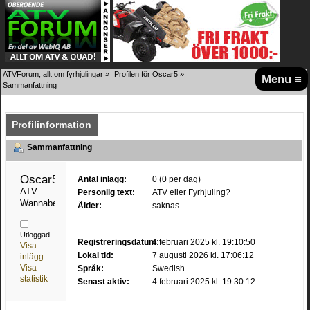
ATVForum, allt om fyrhjulingar
»
Profilen för Oscar5
»
Menu ≡
Sammanfattning
Profilinformation
Sammanfattning
Oscar5 
Antal inlägg:
0 (0 per dag)
ATV 
Personlig text:
ATV eller Fyrhjuling?
Wannabe
Ålder:
saknas
Utloggad
Registreringsdatum:
4 februari 2025 kl. 19:10:50
Visa
Lokal tid:
7 augusti 2026 kl. 17:06:12
inlägg
Visa
Språk:
Swedish
statistik
Senast aktiv:
4 februari 2025 kl. 19:30:12