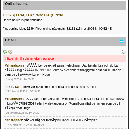
Online just nu.
1037 gäster, 0 användare (0 dold)
Users active in past minutes:
Flest online idag:
1280
. Flest online någonsin: 32151 (16 maj 2026 kl. 09:52:43)
CHATT
Inlägg här försvinner efter några dar.
Mrhandsome
:
SÃÂÃÂ¶ker defekta/trasiga fyrhjulingar. Jag betalar bra och du kan
nÃÂÃÂ¥ mig pÃÂÃÂ¥ 0709955029 eller hv.alexandersson@gmail.com ifall du har en
som du vill sÃÂÃÂ¤lja mvh Hugo
1 maj 2026 kl. 20:00:35
hoho2131
:
behÃ¶ver hjÃ¤lp med o koppla bort dess e de mÃ¶jligt
12 februari 2026 kl. 20:46:20
Mrhandsome
:
SÃÂ¶ker defekta/trasiga fyrhjulingar. Jag betalar bra och du kan nÃÂ¥
mig pÃÂ¥ 0709955029 eller hv.alexandersson@gmail.com ifall du har en som du vill
sÃÂ¤lja mvh Hugo
25 januari 2026 kl. 10:14:23
christopher
:
sÃ¶ker hÃ¶ger fotstÃ¶d till linhai 300 2006, nÃ¥gon?
17 september 2025 kl. 14:31:25