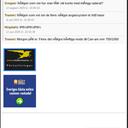
Gregee
:
NÃ¥gon som vet hur man fÃ¥r sitt konto med inlÃ¤gg raderat?
12 augusti 2025 kl. 19:00:16
Traxter
:
NÃ¥gon som vet om de finns nÃ¥got avgassystem te hd9 base
11 juli 2025 kl. 22:28:43
Högdahl
:
ðªð¼ðªð¼ðªð¼
12 juni 2025 kl. 23:53:36
Traxter
:
Morgon pÃ¥ er. Finns det nÃ¥gra hÃ¤ftiga mods till Can-am xmr 700/1000
24 februari 2025 kl. 10:23:25
Mrhandsome
:
SÃ¶ker defekta/trasiga fyrhjulingar. Jag betalar bra och du kan nÃ¥ mig
pÃ¥ 0709955029 eller hv.alexandersson@gmail.com ifall du har en som du vill sÃ¤lja
mvh Hugo
21 februari 2025 kl. 09:25:52
Oscar5
:
NÃ¥gon som vet vad man kan begÃ¤ra fÃ¶r en Honda TRX 350 FE 2005
med snÃ¶blad som fungerar utmÃ¤rkt .Har Ã¤rft den
4 februari 2025 kl. 19:20:50
Oscar5
:
44
4 februari 2025 kl. 19:15:36
Greger59
:
NÃ¤gon som vet har en Cetek 500 EFI
15 januari 2025 kl. 23:49:44
Mrhandsome
:
SÃÂ¶ker defekta/trasiga fyrhjulingar. Jag betalar bra och du kan nÃÂ¥
mig pÃÂ¥ 0709955029 eller hv.alexandersson@gmail.com ifall du har en som du vill
sÃÂ¤lja mvh Hugo
4 januari 2025 kl. 00:28:39