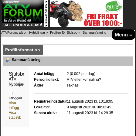
ATVForum, allt om fyrhjulingar
»
Profilen för Sjulsbo
»
Sammanfattning
Menu ≡
Profilinformation
Sammanfattning
Sjulsbo 
Antal inlägg:
2 (0.002 per dag)
ATV 
Personlig text:
ATV eller Fyrhjuling?
Nybörjare
Ålder:
saknas
Utloggad
Registreringsdatum:
11 augusti 2023 kl. 10:18:05
Visa
Lokal tid:
9 augusti 2026 kl. 08:32:49
inlägg
Visa
Senast aktiv:
11 augusti 2023 kl. 14:29:35
statistik