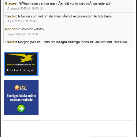
Gregee
:
NÃ¥gon som vet hur man fÃ¥r sitt konto med inlÃ¤gg raderat?
12 augusti 2025 kl. 19:00:16
Traxter
:
NÃ¥gon som vet om de finns nÃ¥got avgassystem te hd9 base
11 juli 2025 kl. 22:28:43
Högdahl
:
ðªð¼ðªð¼ðªð¼
12 juni 2025 kl. 23:53:36
Traxter
:
Morgon pÃ¥ er. Finns det nÃ¥gra hÃ¤ftiga mods till Can-am xmr 700/1000
24 februari 2025 kl. 10:23:25
Mrhandsome
:
SÃ¶ker defekta/trasiga fyrhjulingar. Jag betalar bra och du kan nÃ¥ mig
pÃ¥ 0709955029 eller hv.alexandersson@gmail.com ifall du har en som du vill sÃ¤lja
mvh Hugo
21 februari 2025 kl. 09:25:52
Oscar5
:
NÃ¥gon som vet vad man kan begÃ¤ra fÃ¶r en Honda TRX 350 FE 2005
med snÃ¶blad som fungerar utmÃ¤rkt .Har Ã¤rft den
4 februari 2025 kl. 19:20:50
Oscar5
:
44
4 februari 2025 kl. 19:15:36
Greger59
:
NÃ¤gon som vet har en Cetek 500 EFI
15 januari 2025 kl. 23:49:44
Mrhandsome
:
SÃÂ¶ker defekta/trasiga fyrhjulingar. Jag betalar bra och du kan nÃÂ¥
mig pÃÂ¥ 0709955029 eller hv.alexandersson@gmail.com ifall du har en som du vill
sÃÂ¤lja mvh Hugo
4 januari 2025 kl. 00:28:39