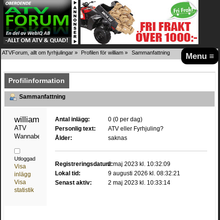
ATVForum, allt om fyrhjulingar
»
Profilen för william
»
Sammanfattning
Menu ≡
Profilinformation
Sammanfattning
william 
Antal inlägg:
0 (0 per dag)
ATV 
Personlig text:
ATV eller Fyrhjuling?
Wannabe
Ålder:
saknas
Utloggad
Registreringsdatum:
2 maj 2023 kl. 10:32:09
Visa
Lokal tid:
9 augusti 2026 kl. 08:32:21
inlägg
Visa
Senast aktiv:
2 maj 2023 kl. 10:33:14
statistik