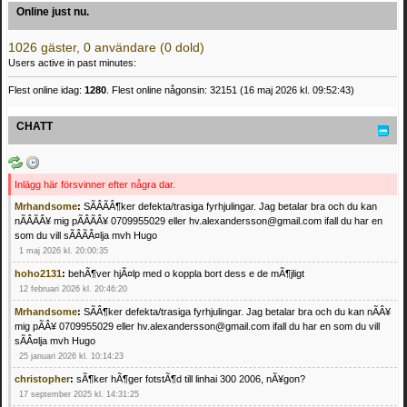
Online just nu.
1026 gäster, 0 användare (0 dold)
Users active in past minutes:
Flest online idag:
1280
. Flest online någonsin: 32151 (16 maj 2026 kl. 09:52:43)
CHATT
Inlägg här försvinner efter några dar.
Mrhandsome
:
SÃÂÃÂ¶ker defekta/trasiga fyrhjulingar. Jag betalar bra och du kan
nÃÂÃÂ¥ mig pÃÂÃÂ¥ 0709955029 eller hv.alexandersson@gmail.com ifall du har en
som du vill sÃÂÃÂ¤lja mvh Hugo
1 maj 2026 kl. 20:00:35
hoho2131
:
behÃ¶ver hjÃ¤lp med o koppla bort dess e de mÃ¶jligt
12 februari 2026 kl. 20:46:20
Mrhandsome
:
SÃÂ¶ker defekta/trasiga fyrhjulingar. Jag betalar bra och du kan nÃÂ¥
mig pÃÂ¥ 0709955029 eller hv.alexandersson@gmail.com ifall du har en som du vill
sÃÂ¤lja mvh Hugo
25 januari 2026 kl. 10:14:23
christopher
:
sÃ¶ker hÃ¶ger fotstÃ¶d till linhai 300 2006, nÃ¥gon?
17 september 2025 kl. 14:31:25