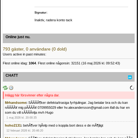
Signatur:
Inaktiv, radera konto tack
Online just nu.
793 gäster, 0 användare (0 dold)
Users active in past minutes:
Flest online idag:
1064
. Flest online någonsin: 32151 (16 maj 2026 kl. 09:52:43)
CHATT
Inlägg här försvinner efter några dar.
Mrhandsome
:
SÃÂÃÂ¶ker defekta/trasiga fyrhjulingar. Jag betalar bra och du kan
nÃÂÃÂ¥ mig pÃÂÃÂ¥ 0709955029 eller hv.alexandersson@gmail.com ifall du har en
som du vill sÃÂÃÂ¤lja mvh Hugo
1 maj 2026 kl. 20:00:35
hoho2131
:
behÃ¶ver hjÃ¤lp med o koppla bort dess e de mÃ¶jligt
12 februari 2026 kl. 20:46:20