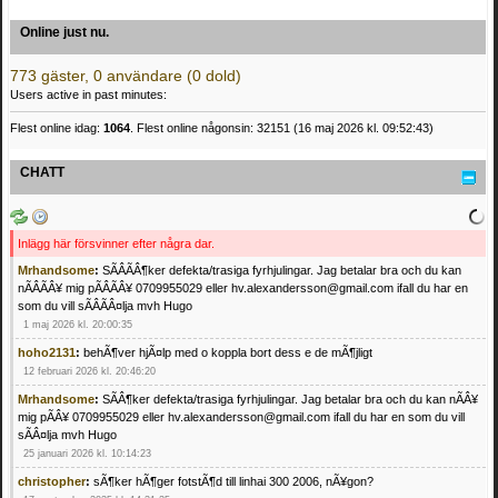
Online just nu.
773 gäster, 0 användare (0 dold)
Users active in past minutes:
Flest online idag:
1064
. Flest online någonsin: 32151 (16 maj 2026 kl. 09:52:43)
CHATT
Inlägg här försvinner efter några dar.
Mrhandsome
:
SÃÂÃÂ¶ker defekta/trasiga fyrhjulingar. Jag betalar bra och du kan
nÃÂÃÂ¥ mig pÃÂÃÂ¥ 0709955029 eller hv.alexandersson@gmail.com ifall du har en
som du vill sÃÂÃÂ¤lja mvh Hugo
1 maj 2026 kl. 20:00:35
hoho2131
:
behÃ¶ver hjÃ¤lp med o koppla bort dess e de mÃ¶jligt
12 februari 2026 kl. 20:46:20
Mrhandsome
:
SÃÂ¶ker defekta/trasiga fyrhjulingar. Jag betalar bra och du kan nÃÂ¥
mig pÃÂ¥ 0709955029 eller hv.alexandersson@gmail.com ifall du har en som du vill
sÃÂ¤lja mvh Hugo
25 januari 2026 kl. 10:14:23
christopher
:
sÃ¶ker hÃ¶ger fotstÃ¶d till linhai 300 2006, nÃ¥gon?