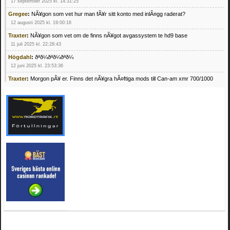
17 september 2025 kl. 14:31:25
Gregee
:
NÃ¥gon som vet hur man fÃ¥r sitt konto med inlÃ¤gg raderat?
12 augusti 2025 kl. 19:00:16
Traxter
:
NÃ¥gon som vet om de finns nÃ¥got avgassystem te hd9 base
11 juli 2025 kl. 22:28:43
Högdahl
:
ðªð¼ðªð¼ðªð¼
12 juni 2025 kl. 23:53:36
Traxter
:
Morgon pÃ¥ er. Finns det nÃ¥gra hÃ¤ftiga mods till Can-am xmr 700/1000
24 februari 2025 kl. 10:23:25
Mrhandsome
:
SÃ¶ker defekta/trasiga fyrhjulingar. Jag betalar bra och du kan nÃ¥ mig
pÃ¥ 0709955029 eller hv.alexandersson@gmail.com ifall du har en som du vill sÃ¤lja
mvh Hugo
21 februari 2025 kl. 09:25:52
Oscar5
:
NÃ¥gon som vet vad man kan begÃ¤ra fÃ¶r en Honda TRX 350 FE 2005
med snÃ¶blad som fungerar utmÃ¤rkt .Har Ã¤rft den
4 februari 2025 kl. 19:20:50
Oscar5
:
44
4 februari 2025 kl. 19:15:36
Greger59
:
NÃ¤gon som vet har en Cetek 500 EFI
15 januari 2025 kl. 23:49:44
Mrhandsome
:
SÃÂ¶ker defekta/trasiga fyrhjulingar. Jag betalar bra och du kan nÃÂ¥
mig pÃÂ¥ 0709955029 eller hv.alexandersson@gmail.com ifall du har en som du vill
sÃÂ¤lja mvh Hugo