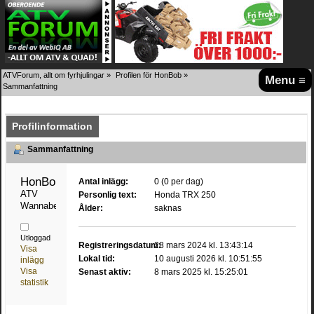
ATVForum, allt om fyrhjulingar
»
Profilen för HonBob
»
Menu ≡
Sammanfattning
Profilinformation
Sammanfattning
HonBob 
Antal inlägg:
0 (0 per dag)
ATV 
Personlig text:
Honda TRX 250
Wannabe
Ålder:
saknas
Utloggad
Registreringsdatum:
28 mars 2024 kl. 13:43:14
Visa
Lokal tid:
10 augusti 2026 kl. 10:51:55
inlägg
Visa
Senast aktiv:
8 mars 2025 kl. 15:25:01
statistik