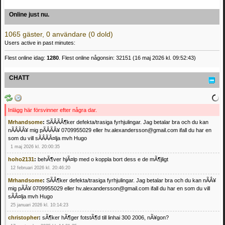
Online just nu.
1065 gäster, 0 användare (0 dold)
Users active in past minutes:
Flest online idag:
1280
. Flest online någonsin: 32151 (16 maj 2026 kl. 09:52:43)
CHATT
Inlägg här försvinner efter några dar.
Mrhandsome
:
SÃÂÃÂ¶ker defekta/trasiga fyrhjulingar. Jag betalar bra och du kan
nÃÂÃÂ¥ mig pÃÂÃÂ¥ 0709955029 eller hv.alexandersson@gmail.com ifall du har en
som du vill sÃÂÃÂ¤lja mvh Hugo
1 maj 2026 kl. 20:00:35
hoho2131
:
behÃ¶ver hjÃ¤lp med o koppla bort dess e de mÃ¶jligt
12 februari 2026 kl. 20:46:20
Mrhandsome
:
SÃÂ¶ker defekta/trasiga fyrhjulingar. Jag betalar bra och du kan nÃÂ¥
mig pÃÂ¥ 0709955029 eller hv.alexandersson@gmail.com ifall du har en som du vill
sÃÂ¤lja mvh Hugo
25 januari 2026 kl. 10:14:23
christopher
:
sÃ¶ker hÃ¶ger fotstÃ¶d till linhai 300 2006, nÃ¥gon?