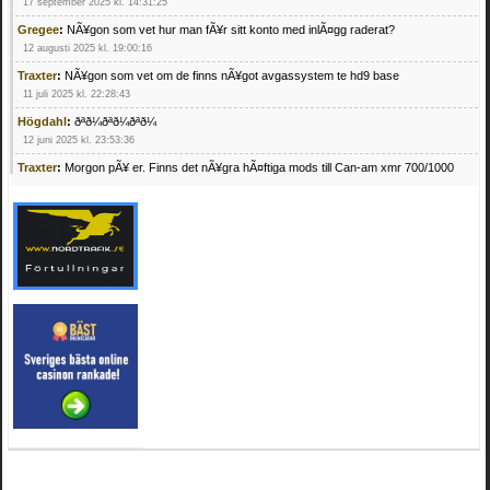
17 september 2025 kl. 14:31:25
Gregee
:
NÃ¥gon som vet hur man fÃ¥r sitt konto med inlÃ¤gg raderat?
12 augusti 2025 kl. 19:00:16
Traxter
:
NÃ¥gon som vet om de finns nÃ¥got avgassystem te hd9 base
11 juli 2025 kl. 22:28:43
Högdahl
:
ðªð¼ðªð¼ðªð¼
12 juni 2025 kl. 23:53:36
Traxter
:
Morgon pÃ¥ er. Finns det nÃ¥gra hÃ¤ftiga mods till Can-am xmr 700/1000
24 februari 2025 kl. 10:23:25
Mrhandsome
:
SÃ¶ker defekta/trasiga fyrhjulingar. Jag betalar bra och du kan nÃ¥ mig
pÃ¥ 0709955029 eller hv.alexandersson@gmail.com ifall du har en som du vill sÃ¤lja
mvh Hugo
21 februari 2025 kl. 09:25:52
Oscar5
:
NÃ¥gon som vet vad man kan begÃ¤ra fÃ¶r en Honda TRX 350 FE 2005
med snÃ¶blad som fungerar utmÃ¤rkt .Har Ã¤rft den
4 februari 2025 kl. 19:20:50
Oscar5
:
44
4 februari 2025 kl. 19:15:36
Greger59
:
NÃ¤gon som vet har en Cetek 500 EFI
15 januari 2025 kl. 23:49:44
Mrhandsome
:
SÃÂ¶ker defekta/trasiga fyrhjulingar. Jag betalar bra och du kan nÃÂ¥
mig pÃÂ¥ 0709955029 eller hv.alexandersson@gmail.com ifall du har en som du vill
sÃÂ¤lja mvh Hugo