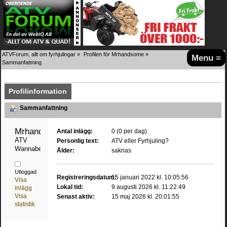
ATVForum, allt om fyrhjulingar
»
Profilen för Mrhandsome
»
Menu ≡
Sammanfattning
Profilinformation
Sammanfattning
Mrhandsome 
Antal inlägg:
0 (0 per dag)
ATV 
Personlig text:
ATV eller Fyrhjuling?
Wannabe
Ålder:
saknas
Utloggad
Registreringsdatum:
15 januari 2022 kl. 10:05:56
Visa
Lokal tid:
9 augusti 2026 kl. 11:22:49
inlägg
Visa
Senast aktiv:
15 maj 2026 kl. 20:01:55
statistik