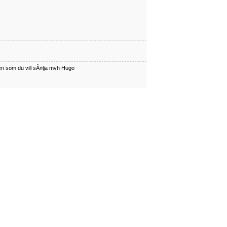
en som du vill sÃ¤lja mvh Hugo
har en som du vill sÃÂ¤lja mvh Hugo
en som du vill sÃ¤lja mvh Hugo