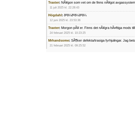
Traxter
:
NÃ¥gon som vet om de finns nÃ¥got avgassystem
11 juli 2025 kl. 22:28:43
Högdahl
:
ðªð¼ðªð¼ðªð¼
12 juni 2025 kl. 23:53:36
Traxter
:
Morgon pÃ¥ er. Finns det nÃ¥gra hÃ¤ftiga mods ti
24 februari 2025 kl. 10:23:25
Mrhandsome
:
SÃ¶ker defekta/trasiga fyrhjulingar. Jag be
21 februari 2025 kl. 09:25:52
Oscar5
:
NÃ¥gon som vet vad man kan begÃ¤ra fÃ¶r en Ho
4 februari 2025 kl. 19:20:50
Oscar5
:
44
4 februari 2025 kl. 19:15:36
Greger59
:
NÃ¤gon som vet har en Cetek 500 EFI
15 januari 2025 kl. 23:49:44
Mrhandsome
:
SÃÂ¶ker defekta/trasiga fyrhjulingar. Jag 
4 januari 2025 kl. 00:28:39
kampersvik
:
schema vaccumssangar cf moto 500 2013
26 november 2024 kl. 17:48:35
trailboss
:
Hej. sÃ¶ker instruktionsbok Polaris TrailBoss 2
3 oktober 2024 kl. 12:08:54
Mrhandsome
:
SÃ¶ker defekta/trasiga fyrhjulingar. Jag be
16 september 2024 kl. 11:29:29