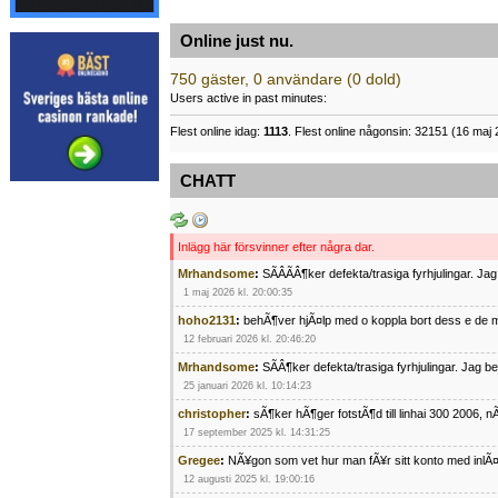
Online just nu.
750 gäster, 0 användare (0 dold)
Users active in past minutes:
Flest online idag:
1113
. Flest online någonsin: 32151 (16 maj 
CHATT
Inlägg här försvinner efter några dar.
Mrhandsome
:
SÃÂÃÂ¶ker defekta/trasiga fyrhjulingar. J
1 maj 2026 kl. 20:00:35
hoho2131
:
behÃ¶ver hjÃ¤lp med o koppla bort dess e de m
12 februari 2026 kl. 20:46:20
Mrhandsome
:
SÃÂ¶ker defekta/trasiga fyrhjulingar. Jag 
25 januari 2026 kl. 10:14:23
christopher
:
sÃ¶ker hÃ¶ger fotstÃ¶d till linhai 300 2006, 
17 september 2025 kl. 14:31:25
Gregee
:
NÃ¥gon som vet hur man fÃ¥r sitt konto med inlÃ
12 augusti 2025 kl. 19:00:16