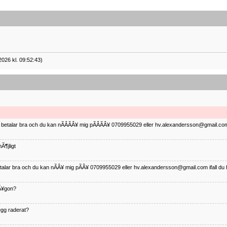
2026 kl. 09:52:43)
ag betalar bra och du kan nÃÂÃÂ¥ mig pÃÂÃÂ¥ 0709955029 eller hv.alexandersson@gmail.com 
Ã¶jligt
betalar bra och du kan nÃÂ¥ mig pÃÂ¥ 0709955029 eller hv.alexandersson@gmail.com ifall du 
nÃ¥gon?
¤gg raderat?