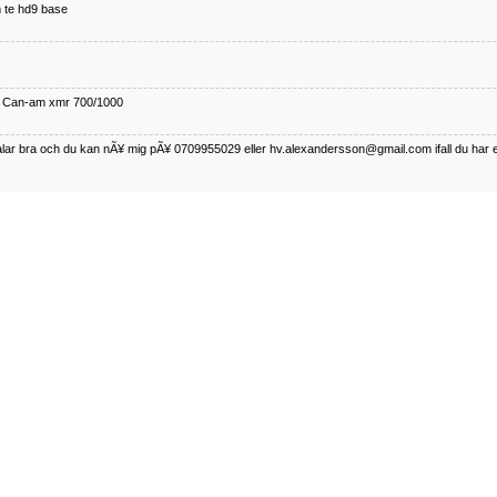
 te hd9 base
ll Can-am xmr 700/1000
talar bra och du kan nÃ¥ mig pÃ¥ 0709955029 eller hv.alexandersson@gmail.com ifall du har 
nda TRX 350 FE 2005 med snÃ¶blad som fungerar utmÃ¤rkt .Har Ã¤rft den
betalar bra och du kan nÃÂ¥ mig pÃÂ¥ 0709955029 eller hv.alexandersson@gmail.com ifall du 
50-89
talar bra och du kan nÃ¥ mig pÃ¥ 0709955029 eller hv.alexandersson@gmail.com ifall du har 