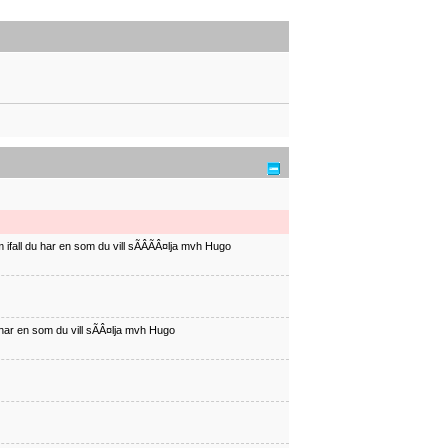
ifall du har en som du vill sÃÂÃÂ¤lja mvh Hugo
har en som du vill sÃÂ¤lja mvh Hugo