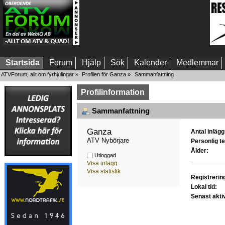
Startsida
Forum
Hjälp
Sök
Kalender
Medlemmar
ATVForum, allt om fyrhjulingar
»
Profilen för Ganza
»
Sammanfattning
Profilinformation
Sammanfattning
Ganza 
Antal inlägg
ATV Nybörjare
Personlig te
Ålder:
Utloggad
Visa inlägg
Visa statistik
Registrerin
Lokal tid:
Senast akti