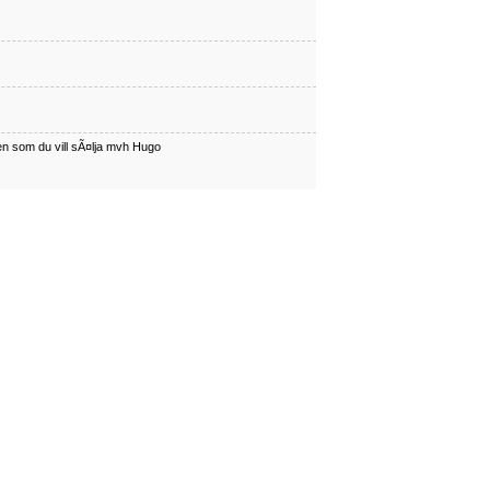
en som du vill sÃ¤lja mvh Hugo
har en som du vill sÃÂ¤lja mvh Hugo
en som du vill sÃ¤lja mvh Hugo