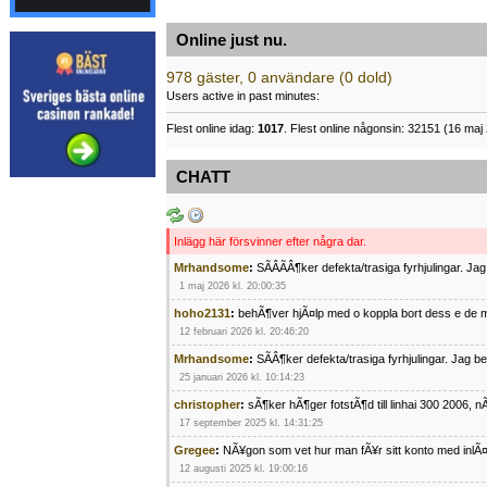
Online just nu.
978 gäster, 0 användare (0 dold)
Users active in past minutes:
Flest online idag:
1017
. Flest online någonsin: 32151 (16 maj 
CHATT
Inlägg här försvinner efter några dar.
Mrhandsome
:
SÃÂÃÂ¶ker defekta/trasiga fyrhjulingar. J
1 maj 2026 kl. 20:00:35
hoho2131
:
behÃ¶ver hjÃ¤lp med o koppla bort dess e de m
12 februari 2026 kl. 20:46:20
Mrhandsome
:
SÃÂ¶ker defekta/trasiga fyrhjulingar. Jag 
25 januari 2026 kl. 10:14:23
christopher
:
sÃ¶ker hÃ¶ger fotstÃ¶d till linhai 300 2006, 
17 september 2025 kl. 14:31:25
Gregee
:
NÃ¥gon som vet hur man fÃ¥r sitt konto med inlÃ
12 augusti 2025 kl. 19:00:16