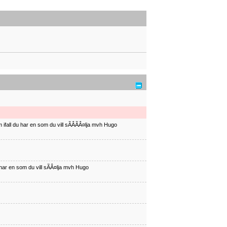
ifall du har en som du vill sÃÂÃÂ¤lja mvh Hugo
har en som du vill sÃÂ¤lja mvh Hugo