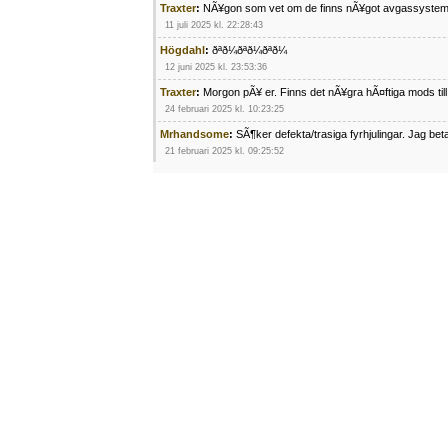
Traxter
:
NÃ¥gon som vet om de finns nÃ¥got avgassystem
11 juli 2025 kl. 22:28:43
Högdahl
:
ðªð¼ðªð¼ðªð¼
12 juni 2025 kl. 23:53:36
Traxter
:
Morgon pÃ¥ er. Finns det nÃ¥gra hÃ¤ftiga mods ti
24 februari 2025 kl. 10:23:25
Mrhandsome
:
SÃ¶ker defekta/trasiga fyrhjulingar. Jag be
21 februari 2025 kl. 09:25:52
Oscar5
:
NÃ¥gon som vet vad man kan begÃ¤ra fÃ¶r en Ho
4 februari 2025 kl. 19:20:50
Oscar5
:
44
4 februari 2025 kl. 19:15:36
Greger59
:
NÃ¤gon som vet har en Cetek 500 EFI
15 januari 2025 kl. 23:49:44
Mrhandsome
:
SÃÂ¶ker defekta/trasiga fyrhjulingar. Jag 
4 januari 2025 kl. 00:28:39
kampersvik
:
schema vaccumssangar cf moto 500 2013
26 november 2024 kl. 17:48:35
trailboss
:
Hej. sÃ¶ker instruktionsbok Polaris TrailBoss 2
3 oktober 2024 kl. 12:08:54
Mrhandsome
:
SÃ¶ker defekta/trasiga fyrhjulingar. Jag be
16 september 2024 kl. 11:29:29