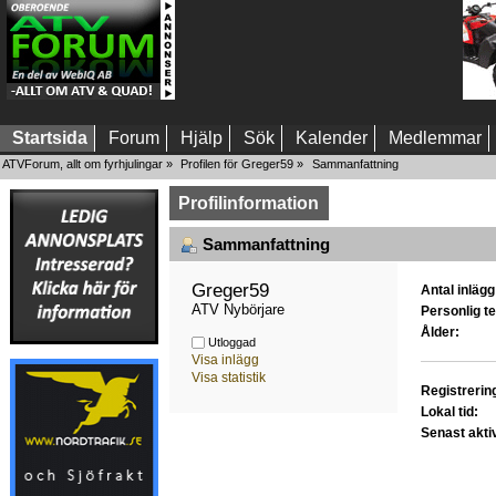
Startsida
Forum
Hjälp
Sök
Kalender
Medlemmar
ATVForum, allt om fyrhjulingar
»
Profilen för Greger59
»
Sammanfattning
Profilinformation
Sammanfattning
Greger59 
Antal inlägg
ATV Nybörjare
Personlig te
Ålder:
Utloggad
Visa inlägg
Visa statistik
Registrerin
Lokal tid:
Senast akti