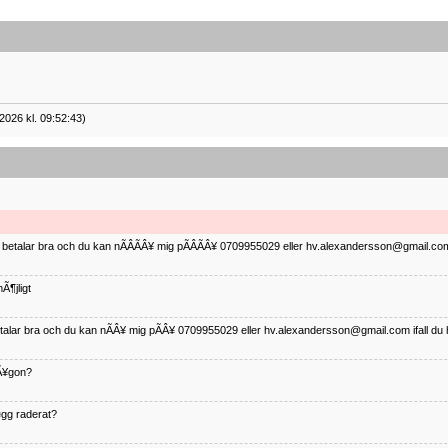
2026 kl. 09:52:43)
ag betalar bra och du kan nÃÂÃÂ¥ mig pÃÂÃÂ¥ 0709955029 eller hv.alexandersson@gmail.com 
Ã¶jligt
betalar bra och du kan nÃÂ¥ mig pÃÂ¥ 0709955029 eller hv.alexandersson@gmail.com ifall du 
nÃ¥gon?
¤gg raderat?