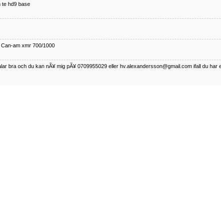
 te hd9 base
ll Can-am xmr 700/1000
talar bra och du kan nÃ¥ mig pÃ¥ 0709955029 eller hv.alexandersson@gmail.com ifall du har 
nda TRX 350 FE 2005 med snÃ¶blad som fungerar utmÃ¤rkt .Har Ã¤rft den
betalar bra och du kan nÃÂ¥ mig pÃÂ¥ 0709955029 eller hv.alexandersson@gmail.com ifall du 
50-89
talar bra och du kan nÃ¥ mig pÃ¥ 0709955029 eller hv.alexandersson@gmail.com ifall du har 