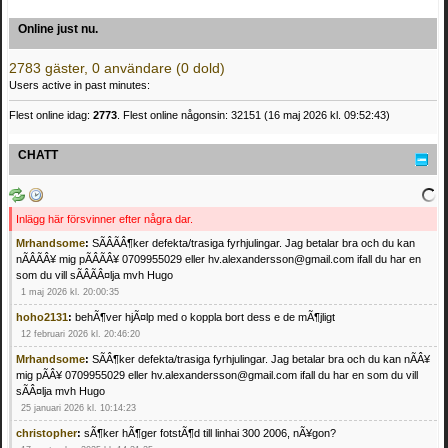
Online just nu.
2783 gäster, 0 användare (0 dold)
Users active in past minutes:
Flest online idag:
2773
. Flest online någonsin: 32151 (16 maj 2026 kl. 09:52:43)
CHATT
Inlägg här försvinner efter några dar.
Mrhandsome
:
SÃÂÃÂ¶ker defekta/trasiga fyrhjulingar. Jag betalar bra och du kan
nÃÂÃÂ¥ mig pÃÂÃÂ¥ 0709955029 eller hv.alexandersson@gmail.com ifall du har en
som du vill sÃÂÃÂ¤lja mvh Hugo
1 maj 2026 kl. 20:00:35
hoho2131
:
behÃ¶ver hjÃ¤lp med o koppla bort dess e de mÃ¶jligt
12 februari 2026 kl. 20:46:20
Mrhandsome
:
SÃÂ¶ker defekta/trasiga fyrhjulingar. Jag betalar bra och du kan nÃÂ¥
mig pÃÂ¥ 0709955029 eller hv.alexandersson@gmail.com ifall du har en som du vill
sÃÂ¤lja mvh Hugo
25 januari 2026 kl. 10:14:23
christopher
:
sÃ¶ker hÃ¶ger fotstÃ¶d till linhai 300 2006, nÃ¥gon?