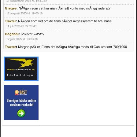
17 september 2025 kl. 14:31:25
Gregee
:
NÃ¥gon som vet hur man fÃ¥r sitt konto med inlÃ¤gg raderat?
12 augusti 2025 kl. 19:00:16
Traxter
:
NÃ¥gon som vet om de finns nÃ¥got avgassystem te hd9 base
11 juli 2025 kl. 22:28:43
Högdahl
:
ðªð¼ðªð¼ðªð¼
12 juni 2025 kl. 23:53:36
Traxter
:
Morgon pÃ¥ er. Finns det nÃ¥gra hÃ¤ftiga mods till Can-am xmr 700/1000
24 februari 2025 kl. 10:23:25
Mrhandsome
:
SÃ¶ker defekta/trasiga fyrhjulingar. Jag betalar bra och du kan nÃ¥ mig
pÃ¥ 0709955029 eller hv.alexandersson@gmail.com ifall du har en som du vill sÃ¤lja
mvh Hugo
21 februari 2025 kl. 09:25:52
Oscar5
:
NÃ¥gon som vet vad man kan begÃ¤ra fÃ¶r en Honda TRX 350 FE 2005
med snÃ¶blad som fungerar utmÃ¤rkt .Har Ã¤rft den
4 februari 2025 kl. 19:20:50
Oscar5
:
44
4 februari 2025 kl. 19:15:36
Greger59
:
NÃ¤gon som vet har en Cetek 500 EFI
15 januari 2025 kl. 23:49:44
Mrhandsome
:
SÃÂ¶ker defekta/trasiga fyrhjulingar. Jag betalar bra och du kan nÃÂ¥
mig pÃÂ¥ 0709955029 eller hv.alexandersson@gmail.com ifall du har en som du vill
sÃÂ¤lja mvh Hugo