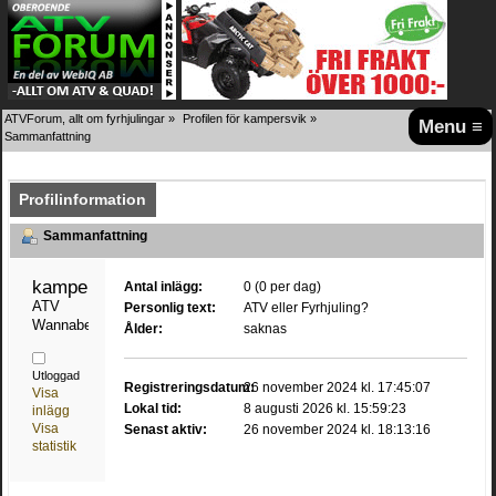
ATVForum, allt om fyrhjulingar
»
Profilen för kampersvik
»
Menu ≡
Sammanfattning
Profilinformation
Sammanfattning
kampersvik 
Antal inlägg:
0 (0 per dag)
ATV 
Personlig text:
ATV eller Fyrhjuling?
Wannabe
Ålder:
saknas
Utloggad
Registreringsdatum:
26 november 2024 kl. 17:45:07
Visa
Lokal tid:
8 augusti 2026 kl. 15:59:23
inlägg
Visa
Senast aktiv:
26 november 2024 kl. 18:13:16
statistik