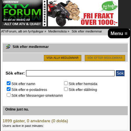
ATVForum, allt om fyrhjulingar
»
Medlemslista
»
Sök efter medlemmar
Menu ≡
Sök efter medlemmar
VISA ALLA MEDLEMMAR
SÖK EFTER MEDLEMMAR
Sök efter:
Sök efter namn
Sök efter hemsida
Sök efter e-postadress
Sök efter ställning
Sök efter Messenger-smeknamn
Online just nu.
1899 gäster, 0 användare (0 dolda)
Users active in past minutes: