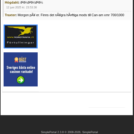
Högdahl
:
ðªð¼ðªð¼ðªð¼
12 juni 2025 kl. 23:53:36
Traxter
:
Morgon pÃ¥ er. Finns det nÃ¥gra hÃ¤ftiga mods till Can-am xmr 700/1000
24 februari 2025 kl. 10:23:25
Mrhandsome
:
SÃ¶ker defekta/trasiga fyrhjulingar. Jag betalar bra och du kan nÃ¥ mig
pÃ¥ 0709955029 eller hv.alexandersson@gmail.com ifall du har en som du vill sÃ¤lja
mvh Hugo
21 februari 2025 kl. 09:25:52
Oscar5
:
NÃ¥gon som vet vad man kan begÃ¤ra fÃ¶r en Honda TRX 350 FE 2005
med snÃ¶blad som fungerar utmÃ¤rkt .Har Ã¤rft den
4 februari 2025 kl. 19:20:50
Oscar5
:
44
4 februari 2025 kl. 19:15:36
Greger59
:
NÃ¤gon som vet har en Cetek 500 EFI
15 januari 2025 kl. 23:49:44
Mrhandsome
:
SÃÂ¶ker defekta/trasiga fyrhjulingar. Jag betalar bra och du kan nÃÂ¥
mig pÃÂ¥ 0709955029 eller hv.alexandersson@gmail.com ifall du har en som du vill
sÃÂ¤lja mvh Hugo
4 januari 2025 kl. 00:28:39
kampersvik
:
schema vaccumssangar cf moto 500 2013
26 november 2024 kl. 17:48:35
trailboss
:
Hej. sÃ¶ker instruktionsbok Polaris TrailBoss 250-89
3 oktober 2024 kl. 12:08:54
SimplePortal 2.3.8 © 2008-2026, SimplePortal