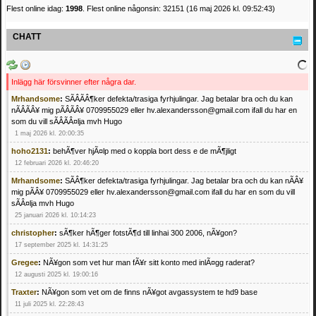
Flest online idag:
1998
. Flest online någonsin: 32151 (16 maj 2026 kl. 09:52:43)
CHATT
Inlägg här försvinner efter några dar.
Mrhandsome
:
SÃÂÃÂ¶ker defekta/trasiga fyrhjulingar. Jag betalar bra och du kan
nÃÂÃÂ¥ mig pÃÂÃÂ¥ 0709955029 eller hv.alexandersson@gmail.com ifall du har en
som du vill sÃÂÃÂ¤lja mvh Hugo
1 maj 2026 kl. 20:00:35
hoho2131
:
behÃ¶ver hjÃ¤lp med o koppla bort dess e de mÃ¶jligt
12 februari 2026 kl. 20:46:20
Mrhandsome
:
SÃÂ¶ker defekta/trasiga fyrhjulingar. Jag betalar bra och du kan nÃÂ¥
mig pÃÂ¥ 0709955029 eller hv.alexandersson@gmail.com ifall du har en som du vill
sÃÂ¤lja mvh Hugo
25 januari 2026 kl. 10:14:23
christopher
:
sÃ¶ker hÃ¶ger fotstÃ¶d till linhai 300 2006, nÃ¥gon?
17 september 2025 kl. 14:31:25
Gregee
:
NÃ¥gon som vet hur man fÃ¥r sitt konto med inlÃ¤gg raderat?
12 augusti 2025 kl. 19:00:16
Traxter
:
NÃ¥gon som vet om de finns nÃ¥got avgassystem te hd9 base
11 juli 2025 kl. 22:28:43