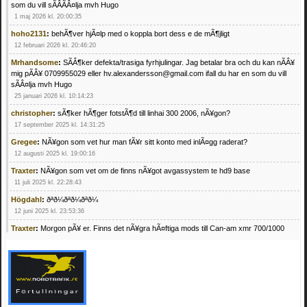
som du vill sÃÂÃÂ¤lja mvh Hugo
1 maj 2026 kl. 20:00:35
hoho2131
:
behÃ¶ver hjÃ¤lp med o koppla bort dess e de mÃ¶jligt
12 februari 2026 kl. 20:46:20
Mrhandsome
:
SÃÂ¶ker defekta/trasiga fyrhjulingar. Jag betalar bra och du kan nÃÂ¥
mig pÃÂ¥ 0709955029 eller hv.alexandersson@gmail.com ifall du har en som du vill
sÃÂ¤lja mvh Hugo
25 januari 2026 kl. 10:14:23
christopher
:
sÃ¶ker hÃ¶ger fotstÃ¶d till linhai 300 2006, nÃ¥gon?
17 september 2025 kl. 14:31:25
Gregee
:
NÃ¥gon som vet hur man fÃ¥r sitt konto med inlÃ¤gg raderat?
12 augusti 2025 kl. 19:00:16
Traxter
:
NÃ¥gon som vet om de finns nÃ¥got avgassystem te hd9 base
11 juli 2025 kl. 22:28:43
Högdahl
:
ðªð¼ðªð¼ðªð¼
12 juni 2025 kl. 23:53:36
Traxter
:
Morgon pÃ¥ er. Finns det nÃ¥gra hÃ¤ftiga mods till Can-am xmr 700/1000
24 februari 2025 kl. 10:23:25
Mrhandsome
:
SÃ¶ker defekta/trasiga fyrhjulingar. Jag betalar bra och du kan nÃ¥ mig
pÃ¥ 0709955029 eller hv.alexandersson@gmail.com ifall du har en som du vill sÃ¤lja
mvh Hugo
21 februari 2025 kl. 09:25:52