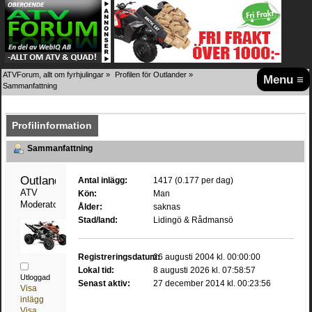
ATVForum, allt om fyrhjulingar
»
Profilen för Outlander
»
Menu ≡
Sammanfattning
Profilinformation
Sammanfattning
Outlander 
Antal inlägg:
1417 (0.177 per dag)
ATV 
Kön:
Man
Moderator
Ålder:
saknas
Stad/land:
Lidingö & Rådmansö
Registreringsdatum:
26 augusti 2004 kl. 00:00:00
Lokal tid:
8 augusti 2026 kl. 07:58:57
Utloggad
Senast aktiv:
27 december 2014 kl. 00:23:56
Visa
inlägg
Visa