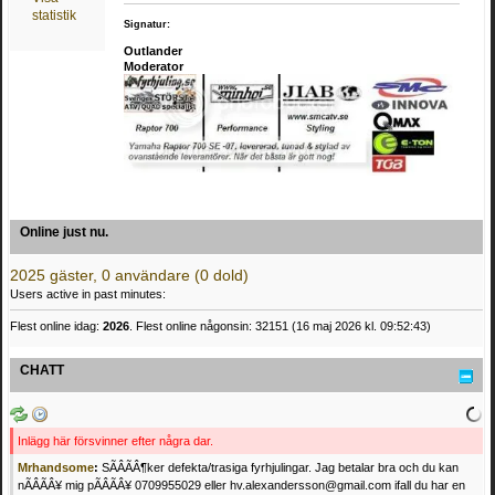
statistik
Signatur:
Outlander
Moderator
Online just nu.
2025 gäster, 0 användare (0 dold)
Users active in past minutes:
Flest online idag:
2026
. Flest online någonsin: 32151 (16 maj 2026 kl. 09:52:43)
CHATT
Inlägg här försvinner efter några dar.
Mrhandsome
:
SÃÂÃÂ¶ker defekta/trasiga fyrhjulingar. Jag betalar bra och du kan
nÃÂÃÂ¥ mig pÃÂÃÂ¥ 0709955029 eller hv.alexandersson@gmail.com ifall du har en