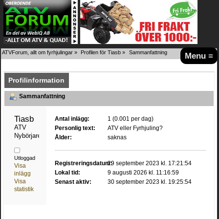
ATVForum, allt om fyrhjulingar
»
Profilen för Tiasb
»
Sammanfattning
Menu ≡
Profilinformation
Sammanfattning
Tiasb 
Antal inlägg:
1 (0.001 per dag)
ATV 
Personlig text:
ATV eller Fyrhjuling?
Nybörjare
Ålder:
saknas
Utloggad
Registreringsdatum:
29 september 2023 kl. 17:21:54
Visa
Lokal tid:
9 augusti 2026 kl. 11:16:59
inlägg
Visa
Senast aktiv:
30 september 2023 kl. 19:25:54
statistik