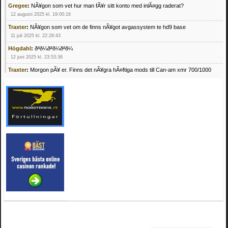
Gregee
:
NÃ¥gon som vet hur man fÃ¥r sitt konto med inlÃ¤gg raderat?
12 augusti 2025 kl. 19:00:16
Traxter
:
NÃ¥gon som vet om de finns nÃ¥got avgassystem te hd9 base
11 juli 2025 kl. 22:28:43
Högdahl
:
ðªð¼ðªð¼ðªð¼
12 juni 2025 kl. 23:53:36
Traxter
:
Morgon pÃ¥ er. Finns det nÃ¥gra hÃ¤ftiga mods till Can-am xmr 700/1000
24 februari 2025 kl. 10:23:25
Mrhandsome
:
SÃ¶ker defekta/trasiga fyrhjulingar. Jag betalar bra och du kan nÃ¥ mig
pÃ¥ 0709955029 eller hv.alexandersson@gmail.com ifall du har en som du vill sÃ¤lja
mvh Hugo
21 februari 2025 kl. 09:25:52
Oscar5
:
NÃ¥gon som vet vad man kan begÃ¤ra fÃ¶r en Honda TRX 350 FE 2005
med snÃ¶blad som fungerar utmÃ¤rkt .Har Ã¤rft den
4 februari 2025 kl. 19:20:50
Oscar5
:
44
4 februari 2025 kl. 19:15:36
Greger59
:
NÃ¤gon som vet har en Cetek 500 EFI
15 januari 2025 kl. 23:49:44
Mrhandsome
:
SÃÂ¶ker defekta/trasiga fyrhjulingar. Jag betalar bra och du kan nÃÂ¥
mig pÃÂ¥ 0709955029 eller hv.alexandersson@gmail.com ifall du har en som du vill
sÃÂ¤lja mvh Hugo
4 januari 2025 kl. 00:28:39