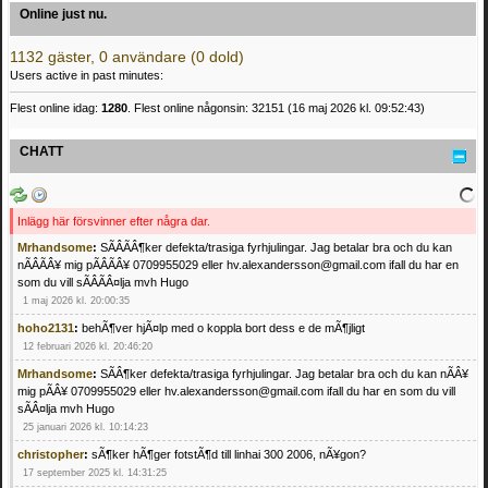
Online just nu.
1132 gäster, 0 användare (0 dold)
Users active in past minutes:
Flest online idag:
1280
. Flest online någonsin: 32151 (16 maj 2026 kl. 09:52:43)
CHATT
Inlägg här försvinner efter några dar.
Mrhandsome
:
SÃÂÃÂ¶ker defekta/trasiga fyrhjulingar. Jag betalar bra och du kan
nÃÂÃÂ¥ mig pÃÂÃÂ¥ 0709955029 eller hv.alexandersson@gmail.com ifall du har en
som du vill sÃÂÃÂ¤lja mvh Hugo
1 maj 2026 kl. 20:00:35
hoho2131
:
behÃ¶ver hjÃ¤lp med o koppla bort dess e de mÃ¶jligt
12 februari 2026 kl. 20:46:20
Mrhandsome
:
SÃÂ¶ker defekta/trasiga fyrhjulingar. Jag betalar bra och du kan nÃÂ¥
mig pÃÂ¥ 0709955029 eller hv.alexandersson@gmail.com ifall du har en som du vill
sÃÂ¤lja mvh Hugo
25 januari 2026 kl. 10:14:23
christopher
:
sÃ¶ker hÃ¶ger fotstÃ¶d till linhai 300 2006, nÃ¥gon?
17 september 2025 kl. 14:31:25