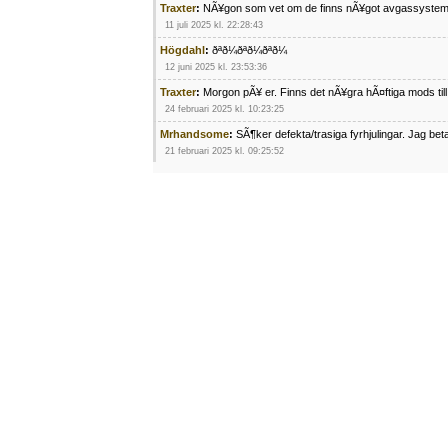
Traxter
:
NÃ¥gon som vet om de finns nÃ¥got avgassystem
11 juli 2025 kl. 22:28:43
Högdahl
:
ðªð¼ðªð¼ðªð¼
12 juni 2025 kl. 23:53:36
Traxter
:
Morgon pÃ¥ er. Finns det nÃ¥gra hÃ¤ftiga mods ti
24 februari 2025 kl. 10:23:25
Mrhandsome
:
SÃ¶ker defekta/trasiga fyrhjulingar. Jag be
21 februari 2025 kl. 09:25:52
Oscar5
:
NÃ¥gon som vet vad man kan begÃ¤ra fÃ¶r en Ho
4 februari 2025 kl. 19:20:50
Oscar5
:
44
4 februari 2025 kl. 19:15:36
Greger59
:
NÃ¤gon som vet har en Cetek 500 EFI
15 januari 2025 kl. 23:49:44
Mrhandsome
:
SÃÂ¶ker defekta/trasiga fyrhjulingar. Jag 
4 januari 2025 kl. 00:28:39
kampersvik
:
schema vaccumssangar cf moto 500 2013
26 november 2024 kl. 17:48:35
trailboss
:
Hej. sÃ¶ker instruktionsbok Polaris TrailBoss 2
3 oktober 2024 kl. 12:08:54
Mrhandsome
:
SÃ¶ker defekta/trasiga fyrhjulingar. Jag be
16 september 2024 kl. 11:29:29