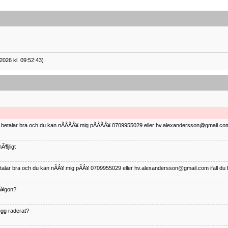
2026 kl. 09:52:43)
ag betalar bra och du kan nÃÂÃÂ¥ mig pÃÂÃÂ¥ 0709955029 eller hv.alexandersson@gmail.com 
Ã¶jligt
betalar bra och du kan nÃÂ¥ mig pÃÂ¥ 0709955029 eller hv.alexandersson@gmail.com ifall du 
nÃ¥gon?
¤gg raderat?