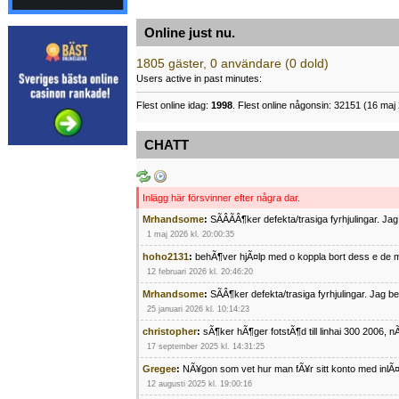
Online just nu.
1805 gäster, 0 användare (0 dold)
Users active in past minutes:
Flest online idag:
1998
. Flest online någonsin: 32151 (16 maj 
CHATT
Inlägg här försvinner efter några dar.
Mrhandsome
:
SÃÂÃÂ¶ker defekta/trasiga fyrhjulingar. J
1 maj 2026 kl. 20:00:35
hoho2131
:
behÃ¶ver hjÃ¤lp med o koppla bort dess e de m
12 februari 2026 kl. 20:46:20
Mrhandsome
:
SÃÂ¶ker defekta/trasiga fyrhjulingar. Jag 
25 januari 2026 kl. 10:14:23
christopher
:
sÃ¶ker hÃ¶ger fotstÃ¶d till linhai 300 2006, 
17 september 2025 kl. 14:31:25
Gregee
:
NÃ¥gon som vet hur man fÃ¥r sitt konto med inlÃ
12 augusti 2025 kl. 19:00:16