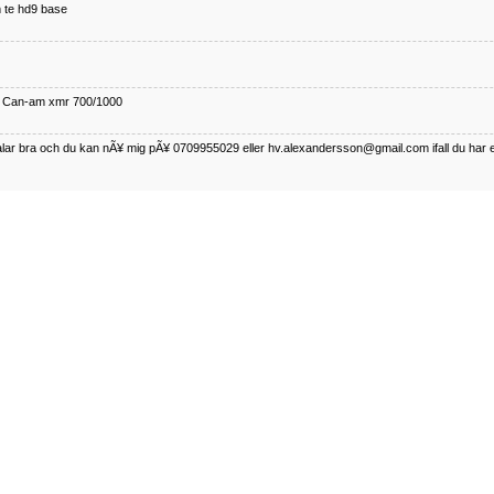
 te hd9 base
ll Can-am xmr 700/1000
talar bra och du kan nÃ¥ mig pÃ¥ 0709955029 eller hv.alexandersson@gmail.com ifall du har 
nda TRX 350 FE 2005 med snÃ¶blad som fungerar utmÃ¤rkt .Har Ã¤rft den
betalar bra och du kan nÃÂ¥ mig pÃÂ¥ 0709955029 eller hv.alexandersson@gmail.com ifall du 
50-89
talar bra och du kan nÃ¥ mig pÃ¥ 0709955029 eller hv.alexandersson@gmail.com ifall du har 