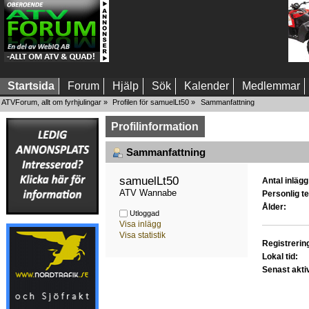
Startsida
Forum
Hjälp
Sök
Kalender
Medlemmar
ATVForum, allt om fyrhjulingar
»
Profilen för samuelLt50
»
Sammanfattning
Profilinformation
Sammanfattning
samuelLt50 
Antal inlägg
ATV Wannabe
Personlig te
Ålder:
Utloggad
Visa inlägg
Visa statistik
Registrerin
Lokal tid:
Senast akti