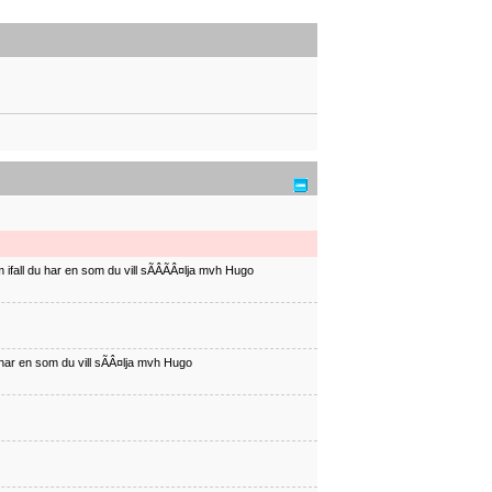
ifall du har en som du vill sÃÂÃÂ¤lja mvh Hugo
har en som du vill sÃÂ¤lja mvh Hugo