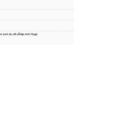
en som du vill sÃ¤lja mvh Hugo
har en som du vill sÃÂ¤lja mvh Hugo
en som du vill sÃ¤lja mvh Hugo