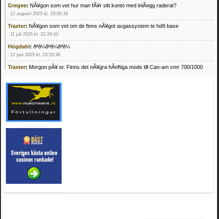
Gregee
:
NÃ¥gon som vet hur man fÃ¥r sitt konto med inlÃ¤gg raderat?
12 augusti 2025 kl. 19:00:16
Traxter
:
NÃ¥gon som vet om de finns nÃ¥got avgassystem te hd9 base
11 juli 2025 kl. 22:28:43
Högdahl
:
ðªð¼ðªð¼ðªð¼
12 juni 2025 kl. 23:53:36
Traxter
:
Morgon pÃ¥ er. Finns det nÃ¥gra hÃ¤ftiga mods till Can-am xmr 700/1000
24 februari 2025 kl. 10:23:25
Mrhandsome
:
SÃ¶ker defekta/trasiga fyrhjulingar. Jag betalar bra och du kan nÃ¥ mig
pÃ¥ 0709955029 eller hv.alexandersson@gmail.com ifall du har en som du vill sÃ¤lja
mvh Hugo
21 februari 2025 kl. 09:25:52
Oscar5
:
NÃ¥gon som vet vad man kan begÃ¤ra fÃ¶r en Honda TRX 350 FE 2005
med snÃ¶blad som fungerar utmÃ¤rkt .Har Ã¤rft den
4 februari 2025 kl. 19:20:50
Oscar5
:
44
4 februari 2025 kl. 19:15:36
Greger59
:
NÃ¤gon som vet har en Cetek 500 EFI
15 januari 2025 kl. 23:49:44
Mrhandsome
:
SÃÂ¶ker defekta/trasiga fyrhjulingar. Jag betalar bra och du kan nÃÂ¥
mig pÃÂ¥ 0709955029 eller hv.alexandersson@gmail.com ifall du har en som du vill
sÃÂ¤lja mvh Hugo
4 januari 2025 kl. 00:28:39