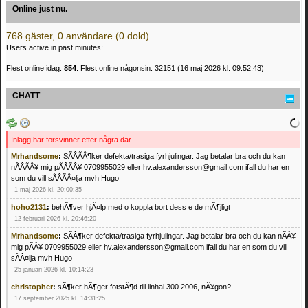
Online just nu.
768 gäster, 0 användare (0 dold)
Users active in past minutes:
Flest online idag:
854
. Flest online någonsin: 32151 (16 maj 2026 kl. 09:52:43)
CHATT
Inlägg här försvinner efter några dar.
Mrhandsome
:
SÃÂÃÂ¶ker defekta/trasiga fyrhjulingar. Jag betalar bra och du kan
nÃÂÃÂ¥ mig pÃÂÃÂ¥ 0709955029 eller hv.alexandersson@gmail.com ifall du har en
som du vill sÃÂÃÂ¤lja mvh Hugo
1 maj 2026 kl. 20:00:35
hoho2131
:
behÃ¶ver hjÃ¤lp med o koppla bort dess e de mÃ¶jligt
12 februari 2026 kl. 20:46:20
Mrhandsome
:
SÃÂ¶ker defekta/trasiga fyrhjulingar. Jag betalar bra och du kan nÃÂ¥
mig pÃÂ¥ 0709955029 eller hv.alexandersson@gmail.com ifall du har en som du vill
sÃÂ¤lja mvh Hugo
25 januari 2026 kl. 10:14:23
christopher
:
sÃ¶ker hÃ¶ger fotstÃ¶d till linhai 300 2006, nÃ¥gon?
17 september 2025 kl. 14:31:25