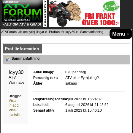
ATVForum, allt om fyrhjulingar
»
Profilen för Icyy30
»
Sammanfattning
Menu ≡
Profilinformation
Sammanfattning
Icyy30 
Antal inlägg:
0 (0 per dag)
ATV 
Personlig text:
ATV eller Fyrhjuling?
Wannabe
Ålder:
saknas
Utloggad
Registreringsdatum:
1 juli 2023 kl. 15:24:37
Visa
Lokal tid:
6 augusti 2026 kl. 11:43:52
inlägg
Visa
Senast aktiv:
1 juli 2023 kl. 15:46:10
statistik