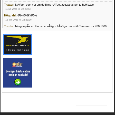
Traxter
:
NÃ¥gon som vet om de finns nÃ¥got avgassystem te hd9 base
11 juli 2025 kl. 22:28:43
Högdahl
:
ðªð¼ðªð¼ðªð¼
12 juni 2025 kl. 23:53:36
Traxter
:
Morgon pÃ¥ er. Finns det nÃ¥gra hÃ¤ftiga mods till Can-am xmr 700/1000
24 februari 2025 kl. 10:23:25
Mrhandsome
:
SÃ¶ker defekta/trasiga fyrhjulingar. Jag betalar bra och du kan nÃ¥ mig
pÃ¥ 0709955029 eller hv.alexandersson@gmail.com ifall du har en som du vill sÃ¤lja
mvh Hugo
21 februari 2025 kl. 09:25:52
Oscar5
:
NÃ¥gon som vet vad man kan begÃ¤ra fÃ¶r en Honda TRX 350 FE 2005
med snÃ¶blad som fungerar utmÃ¤rkt .Har Ã¤rft den
4 februari 2025 kl. 19:20:50
Oscar5
:
44
4 februari 2025 kl. 19:15:36
Greger59
:
NÃ¤gon som vet har en Cetek 500 EFI
15 januari 2025 kl. 23:49:44
Mrhandsome
:
SÃÂ¶ker defekta/trasiga fyrhjulingar. Jag betalar bra och du kan nÃÂ¥
mig pÃÂ¥ 0709955029 eller hv.alexandersson@gmail.com ifall du har en som du vill
sÃÂ¤lja mvh Hugo
4 januari 2025 kl. 00:28:39
kampersvik
:
schema vaccumssangar cf moto 500 2013