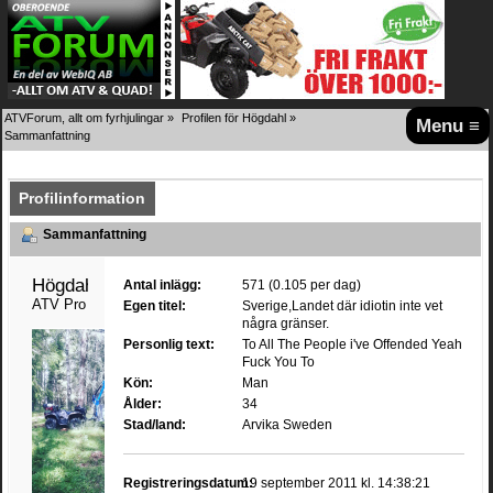
ATVForum, allt om fyrhjulingar
»
Profilen för Högdahl
»
Menu ≡
Sammanfattning
Profilinformation
Sammanfattning
Högdahl 
Antal inlägg:
571 (0.105 per dag)
ATV Pro
Egen titel:
Sverige,Landet där idiotin inte vet
några gränser.
Personlig text:
To All The People i've Offended Yeah
Fuck You To
Kön:
Man
Ålder:
34
Stad/land:
Arvika Sweden
Registreringsdatum:
19 september 2011 kl. 14:38:21