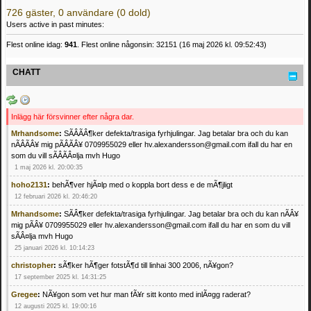
726 gäster, 0 användare (0 dold)
Users active in past minutes:
Flest online idag:
941
. Flest online någonsin: 32151 (16 maj 2026 kl. 09:52:43)
CHATT
Inlägg här försvinner efter några dar.
Mrhandsome
:
SÃÂÃÂ¶ker defekta/trasiga fyrhjulingar. Jag betalar bra och du kan
nÃÂÃÂ¥ mig pÃÂÃÂ¥ 0709955029 eller hv.alexandersson@gmail.com ifall du har en
som du vill sÃÂÃÂ¤lja mvh Hugo
1 maj 2026 kl. 20:00:35
hoho2131
:
behÃ¶ver hjÃ¤lp med o koppla bort dess e de mÃ¶jligt
12 februari 2026 kl. 20:46:20
Mrhandsome
:
SÃÂ¶ker defekta/trasiga fyrhjulingar. Jag betalar bra och du kan nÃÂ¥
mig pÃÂ¥ 0709955029 eller hv.alexandersson@gmail.com ifall du har en som du vill
sÃÂ¤lja mvh Hugo
25 januari 2026 kl. 10:14:23
christopher
:
sÃ¶ker hÃ¶ger fotstÃ¶d till linhai 300 2006, nÃ¥gon?
17 september 2025 kl. 14:31:25
Gregee
:
NÃ¥gon som vet hur man fÃ¥r sitt konto med inlÃ¤gg raderat?
12 augusti 2025 kl. 19:00:16