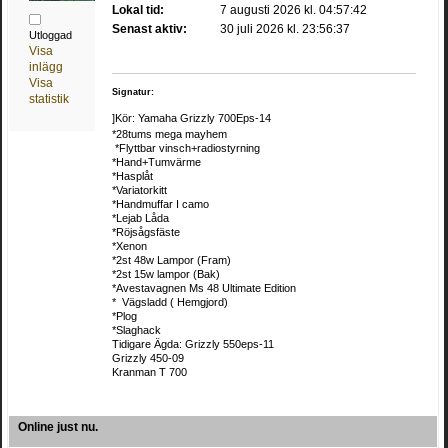
Lokal tid:
7 augusti 2026 kl. 04:57:42
Senast aktiv:
30 juli 2026 kl. 23:56:37
Utloggad
Visa
inlägg
Visa
Signatur:
statistik
]Kör: Yamaha Grizzly 700Eps-14
*28tums mega mayhem
*Flyttbar vinsch+radiostyrning
*Hand+Tumvärme
*Hasplåt
*Variatorkitt
*Handmuffar I camo
*Lejab Låda
*Röjsågsfäste
*Xenon
*2st 48w Lampor (Fram)
*2st 15w lampor (Bak)
*Avestavagnen Ms 48 Ultimate Edition
* Vägsladd ( Hemgjord)
*Plog
*Slaghack
Tidigare Ägda: Grizzly 550eps-11
Grizzly 450-09
Kranman T 700
Online just nu.