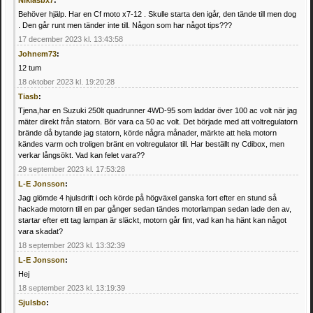
Behöver hjälp. Har en Cf moto x7-12 . Skulle starta den igår, den tände till men dog
. Den går runt men tänder inte till. Någon som har något tips???
17 december 2023 kl. 13:43:58
Johnem73
:
12 tum
18 oktober 2023 kl. 19:20:28
Tiasb
:
Tjena,har en Suzuki 250lt quadrunner 4WD-95 som laddar över 100 ac volt när jag
mäter direkt från statorn. Bör vara ca 50 ac volt. Det började med att voltregulatorn
brände då bytande jag statorn, körde några månader, märkte att hela motorn
kändes varm och troligen bränt en voltregulator till. Har beställt ny Cdibox, men
verkar långsökt. Vad kan felet vara??
29 september 2023 kl. 17:53:28
L-E Jonsson
:
Jag glömde 4 hjulsdrift i och körde på högväxel ganska fort efter en stund så
hackade motorn till en par gånger sedan tändes motorlampan sedan lade den av,
startar efter ett tag lampan är släckt, motorn går fint, vad kan ha hänt kan något
vara skadat?
18 september 2023 kl. 13:32:39
L-E Jonsson
:
Hej
18 september 2023 kl. 13:19:39
Sjulsbo
: