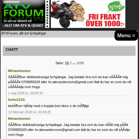
ATVForum, allt om fyrhjulingar
Menu ≡
CHATT
Sidor: [
1
]
2
...
1098
Mrhandsome
:
SÃÂÃÂ¶ker defekta/trasiga fyrhjulingar. Jag betalar bra och du kan nÃÂÃÂ¥ mig
pÃÂÃÂ¥ 0709955029 eller hv.alexandersson@gmail.com ifall du har en som du vill
sÃÂÃÂ¤lja mvh Hugo
1 maj 2026 kl. 20:00:35
hoho2131
:
behÃ¶ver hjÃ¤lp med o koppla bort dess e de mÃ¶jligt
12 februari 2026 kl. 20:46:20
Mrhandsome
:
SÃÂ¶ker defekta/trasiga fyrhjulingar. Jag betalar bra och du kan nÃÂ¥ mig pÃÂ¥
0709955029 eller hv.alexandersson@gmail.com ifall du har en som du vill sÃÂ¤lja
mvh Hugo