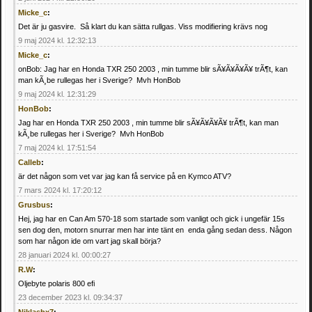
Micke_c
:
Det är ju gasvire. Så klart du kan sätta rullgas. Viss modifiering krävs nog
9 maj 2024 kl. 12:32:13
Micke_c
:
onBob: Jag har en Honda TXR 250 2003 , min tumme blir sÃ¥Ã¥Ã¥Ã¥ trÃ¶t, kan
man kÃ¸be rullegas her i Sverige? Mvh HonBob
9 maj 2024 kl. 12:31:29
HonBob
:
Jag har en Honda TXR 250 2003 , min tumme blir sÃ¥Ã¥Ã¥Ã¥ trÃ¶t, kan man
kÃ¸be rullegas her i Sverige? Mvh HonBob
7 maj 2024 kl. 17:51:54
Calleb
:
är det någon som vet var jag kan få service på en Kymco ATV?
7 mars 2024 kl. 17:20:12
Grusbus
:
Hej, jag har en Can Am 570-18 som startade som vanligt och gick i ungefär 15s
sen dog den, motorn snurrar men har inte tänt en enda gång sedan dess. Någon
som har någon ide om vart jag skall börja?
28 januari 2024 kl. 00:00:27
R.W
:
Oljebyte polaris 800 efi
23 december 2023 kl. 09:34:37
Niklasbx7
: