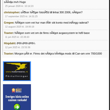
sÃÂ¤lja mvh Hugo
25 januari 2026 kl. 10:14:23
christopher
:
sÃ¶ker hÃ¶ger fotstÃ¶d till linhai 300 2006, nÃ¥gon?
17 september 2025 kl. 14:31:25
Gregee
:
NÃ¥gon som vet hur man fÃ¥r sitt konto med inlÃ¤gg raderat?
12 augusti 2025 kl. 19:00:16
Traxter
:
NÃ¥gon som vet om de finns nÃ¥got avgassystem te hd9 base
11 juli 2025 kl. 22:28:43
Högdahl
:
ðªð¼ðªð¼ðªð¼
12 juni 2025 kl. 23:53:36
Traxter
:
Morgon pÃ¥ er. Finns det nÃ¥gra hÃ¤ftiga mods till Can-am xmr 700/1000
24 februari 2025 kl. 10:23:25
Mrhandsome
:
SÃ¶ker defekta/trasiga fyrhjulingar. Jag betalar bra och du kan nÃ¥ mig
pÃ¥ 0709955029 eller hv.alexandersson@gmail.com ifall du har en som du vill sÃ¤lja
mvh Hugo
21 februari 2025 kl. 09:25:52
Oscar5
:
NÃ¥gon som vet vad man kan begÃ¤ra fÃ¶r en Honda TRX 350 FE 2005
med snÃ¶blad som fungerar utmÃ¤rkt .Har Ã¤rft den
4 februari 2025 kl. 19:20:50
Oscar5
:
44
4 februari 2025 kl. 19:15:36
Greger59
:
NÃ¤gon som vet har en Cetek 500 EFI