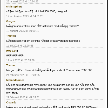
25 januari 2026 kl. 10:14:23
christopher
:
sÃ¶ker hÃ¶ger fotstÃ¶d till linhai 300 2006, nÃ¥gon?
17 september 2025 kl. 14:31:25
Gregee
:
NÃ¥gon som vet hur man fÃ¥r sitt konto med inlÃ¤gg raderat?
12 augusti 2025 kl. 19:00:16
Traxter
:
NÃ¥gon som vet om de finns nÃ¥got avgassystem te hd9 base
11 juli 2025 kl. 22:28:43
Högdahl
:
ðªð¼ðªð¼ðªð¼
12 juni 2025 kl. 23:53:36
Traxter
:
Morgon pÃ¥ er. Finns det nÃ¥gra hÃ¤ftiga mods till Can-am xmr 700/1000
24 februari 2025 kl. 10:23:25
Mrhandsome
:
SÃ¶ker defekta/trasiga fyrhjulingar. Jag betalar bra och du kan nÃ¥ mig pÃ¥
0709955029 eller hv.alexandersson@gmail.com ifall du har en som du vill sÃ¤lja
mvh Hugo
21 februari 2025 kl. 09:25:52
Oscar5
:
NÃ¥gon som vet vad man kan begÃ¤ra fÃ¶r en Honda TRX 350 FE 2005 med