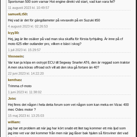
Sportsman 500 som varnar Hot engine direkt vid start, vad kan vara fel?
11 augusti 2023 kl. 10:49:57
samuelLt50
:
Hej vad är det för gängdiameter på vevaxeln på en Suzuki lt50
4 augusti 2023 kl. 02:26:53
Icyy30
:
Hej, jag är lite osäker på vad man ska skaffa för första fyrhjuling. Är inne på cf
moto 625 eller outlander pro, vilken e bäst i skog?
1 juli 2023 kl. 15:29:57
Vinnewin
:
Var kan ja köpa en ostrypt ECU till Segway Snarler AT6, den är reggad som traktor
A men ska köras offroad och vill att den ska gå fortare än 40?
22 juni 2023 kl. 14:22:20
kenthas
:
Trimma cf-moto
1 juni 2023 kl. 11:38:02
Jote
:
Hej finns det någon i hela detta forum som vet någon som kan meka en Vizac 400
mec Odes motor ?
15 maj 2023 kl. 13:25:03
william
:
jag har ett problem att när jag har kört snabt ett litet tag kommer ett mis ljud som
jag inte vet var det kommer från men när jag låser bak hjulen så försviner det vad