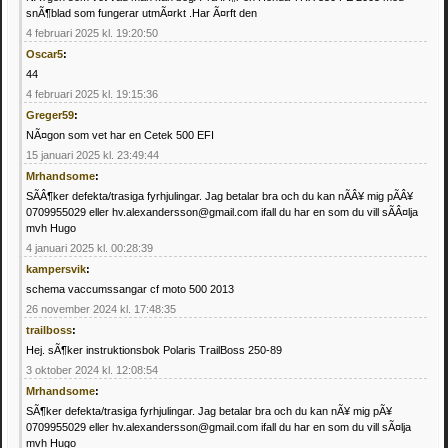
snÃ¶blad som fungerar utmÃ¤rkt .Har Ã¤rft den
4 februari 2025 kl. 19:20:50
Oscar5
:
44
4 februari 2025 kl. 19:15:36
Greger59
:
NÃ¤gon som vet har en Cetek 500 EFI
15 januari 2025 kl. 23:49:44
Mrhandsome
:
SÃÂ¶ker defekta/trasiga fyrhjulingar. Jag betalar bra och du kan nÃÂ¥ mig pÃÂ¥
0709955029 eller hv.alexandersson@gmail.com ifall du har en som du vill sÃÂ¤lja
mvh Hugo
4 januari 2025 kl. 00:28:39
kampersvik
:
schema vaccumssangar cf moto 500 2013
26 november 2024 kl. 17:48:35
trailboss
:
Hej. sÃ¶ker instruktionsbok Polaris TrailBoss 250-89
3 oktober 2024 kl. 12:08:54
Mrhandsome
:
SÃ¶ker defekta/trasiga fyrhjulingar. Jag betalar bra och du kan nÃ¥ mig pÃ¥
0709955029 eller hv.alexandersson@gmail.com ifall du har en som du vill sÃ¤lja
mvh Hugo