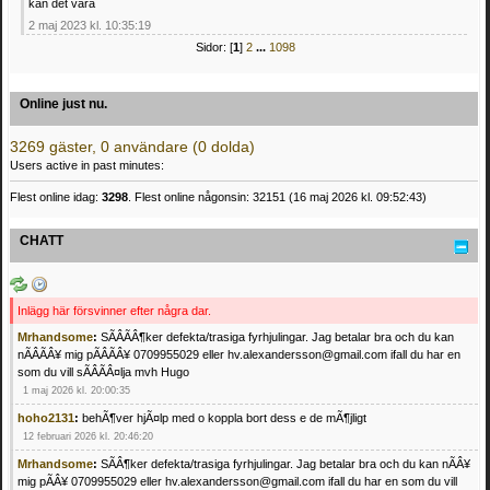
kan det vara
2 maj 2023 kl. 10:35:19
Sidor: [
1
]
2
...
1098
Online just nu.
3269 gäster, 0 användare (0 dolda)
Users active in past minutes:
Flest online idag:
3298
. Flest online någonsin: 32151 (16 maj 2026 kl. 09:52:43)
CHATT
Inlägg här försvinner efter några dar.
Mrhandsome
:
SÃÂÃÂ¶ker defekta/trasiga fyrhjulingar. Jag betalar bra och du kan
nÃÂÃÂ¥ mig pÃÂÃÂ¥ 0709955029 eller hv.alexandersson@gmail.com ifall du har en
som du vill sÃÂÃÂ¤lja mvh Hugo
1 maj 2026 kl. 20:00:35
hoho2131
:
behÃ¶ver hjÃ¤lp med o koppla bort dess e de mÃ¶jligt
12 februari 2026 kl. 20:46:20
Mrhandsome
:
SÃÂ¶ker defekta/trasiga fyrhjulingar. Jag betalar bra och du kan nÃÂ¥
mig pÃÂ¥ 0709955029 eller hv.alexandersson@gmail.com ifall du har en som du vill