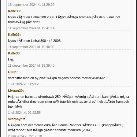
16 september 2024 kl. 11:29:29
Kalle33
:
Nyss kÃ¶pt en Linhai 300 2006. LÃ¶jligt dÃ¥liga bromsar pÃ¥ den. Finns det
bromsvÃ¥g pÃ¥ den?
11 september 2024 kl. 19:41:14
Kalle33
:
Nyss kÃ¶pt en Linhai 300 4x4 2006.
11 september 2024 kl. 19:40:02
Kalle33
:
Hej.
11 september 2024 kl. 19:39:40
Olkip
:
Vart hittar man en ny plast kÃ¥pa till goes access mortor 450SM?
1 juli 2024 kl. 11:59:20
Livgan20
:
Hej, har en barossa silverhawk 250. NÃ¥gon vÃ¤nlig sjÃ¤l som kan hjÃ¤lpa mig ta
reda pÃ¥ vilka drev som sitter pÃ¥ (storlek och typ av drev) helst bÃ¥de fram och
bak. Mvh
1 juli 2024 kl. 02:22:58
skarpsynt
:
NÃ¥gon som vet mellan vilka Ã¥r Honda Rancher sÃ¥ldes i FE (knappvÃ¤xel)
utfÃ¶rande? Min frÃ¥ga gÃ¤ller senaste modellen (2014-).
2 juni 2024 kl. 22:56:10