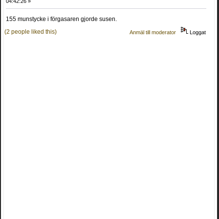
04:42:26 »
155 munstycke i förgasaren gjorde susen.
(2 people liked this)
Anmäl till moderator
Loggat