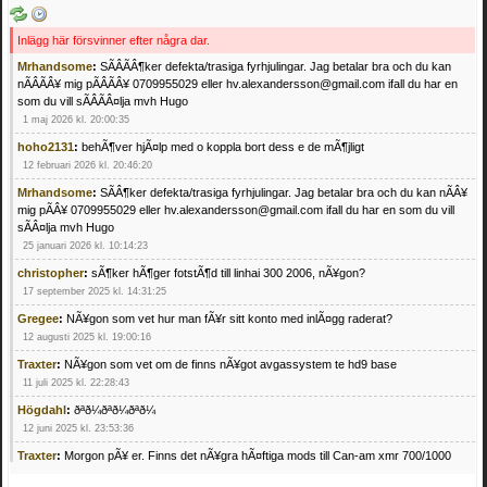
Inlägg här försvinner efter några dar.
Mrhandsome
:
SÃÂÃÂ¶ker defekta/trasiga fyrhjulingar. Jag betalar bra och du kan
nÃÂÃÂ¥ mig pÃÂÃÂ¥ 0709955029 eller hv.alexandersson@gmail.com ifall du har en
som du vill sÃÂÃÂ¤lja mvh Hugo
1 maj 2026 kl. 20:00:35
hoho2131
:
behÃ¶ver hjÃ¤lp med o koppla bort dess e de mÃ¶jligt
12 februari 2026 kl. 20:46:20
Mrhandsome
:
SÃÂ¶ker defekta/trasiga fyrhjulingar. Jag betalar bra och du kan nÃÂ¥
mig pÃÂ¥ 0709955029 eller hv.alexandersson@gmail.com ifall du har en som du vill
sÃÂ¤lja mvh Hugo
25 januari 2026 kl. 10:14:23
christopher
:
sÃ¶ker hÃ¶ger fotstÃ¶d till linhai 300 2006, nÃ¥gon?
17 september 2025 kl. 14:31:25
Gregee
:
NÃ¥gon som vet hur man fÃ¥r sitt konto med inlÃ¤gg raderat?
12 augusti 2025 kl. 19:00:16
Traxter
:
NÃ¥gon som vet om de finns nÃ¥got avgassystem te hd9 base
11 juli 2025 kl. 22:28:43
Högdahl
:
ðªð¼ðªð¼ðªð¼
12 juni 2025 kl. 23:53:36
Traxter
:
Morgon pÃ¥ er. Finns det nÃ¥gra hÃ¤ftiga mods till Can-am xmr 700/1000
24 februari 2025 kl. 10:23:25