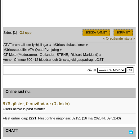
Sidor: [
1
]
Gå upp
SKICKA ÄMNET
SKRIV UT
« föregående
nästa »
ATVForum, allt om fyrhjulingar
»
Märkes diskussioner
»
Märkesspecifikt ATV Quad Fyrhjuling
»
CF Moto
(Moderatorer:
Outlander
,
STENE
,
Rickard Marklund
) »
Ämne:
Cf moto 500 -12 bluddrar och är svag vid gaspådrag. LÖST
Gå till:
Online just nu.
976 gäster, 0 användare (0 dolda)
Users active in past minutes:
Flest online idag:
2271
. Flest online någonsin: 32151 (16 maj 2026 kl. 09:52:43)
CHATT