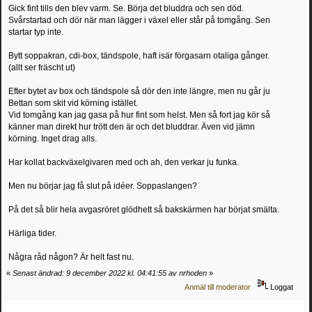
Gick fint tills den blev varm. Se. Börja det bluddra och sen död.
Svårstartad och dör när man lägger i växel eller står på tomgång. Sen
startar typ inte.
Bytt soppakran, cdi-box, tändspole, haft isär förgasarn otaliga gånger.
(allt ser fräscht ut)
Efter bytet av box och tändspole så dör den inte längre, men nu går ju
Bettan som skit vid körning istället.
Vid tomgång kan jag gasa på hur fint som helst. Men så fort jag kör så
känner man direkt hur trött den är och det bluddrar. Även vid jämn
körning. Inget drag alls.
Har kollat backväxelgivaren med och ah, den verkar ju funka.
Men nu börjar jag få slut på idéer. Soppaslangen?
På det så blir hela avgasröret glödhett så bakskärmen har börjat smälta.
Härliga tider.
Några råd någon? Är helt fast nu.
«
Senast ändrad: 9 december 2022 kl. 04:41:55 av nrhoden
»
Anmäl till moderator
Loggat