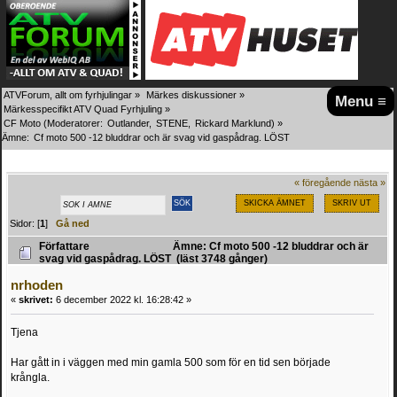
ATVForum, allt om fyrhjulingar
»
Märkes diskussioner
»
Menu ≡
Märkesspecifikt ATV Quad Fyrhjuling
»
CF Moto
(Moderatorer:
Outlander
,
STENE
,
Rickard Marklund
) »
Ämne:
Cf moto 500 -12 bluddrar och är svag vid gaspådrag. LÖST
« föregående
nästa »
SKICKA ÄMNET
SKRIV UT
Sidor: [
1
]
Gå ned
Författare
Ämne: Cf moto 500 -12 bluddrar och är
svag vid gaspådrag. LÖST (läst 3748 gånger)
nrhoden
«
skrivet:
6 december 2022 kl. 16:28:42 »
Tjena
Har gått in i väggen med min gamla 500 som för en tid sen började
krångla.