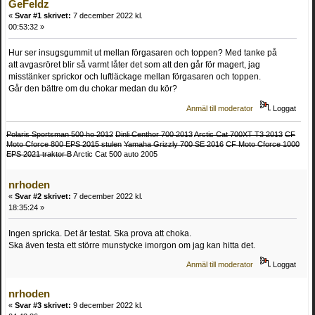
GeFeldz
«
Svar #1 skrivet:
7 december 2022 kl.
00:53:32 »
Hur ser insugsgummit ut mellan förgasaren och toppen? Med tanke på
att avgasröret blir så varmt låter det som att den går för magert, jag
misstänker sprickor och luftläckage mellan förgasaren och toppen.
Går den bättre om du chokar medan du kör?
Anmäl till moderator
Loggat
Polaris Sportsman 500 ho 2012
Dinli Centhor 700 2013
Arctic Cat 700XT T3 2013
CF
Moto Cforce 800 EPS 2015 stulen
Yamaha Grizzly 700 SE 2016
CF Moto Cforce 1000
EPS 2021 traktor B
Arctic Cat 500 auto 2005
nrhoden
«
Svar #2 skrivet:
7 december 2022 kl.
18:35:24 »
Ingen spricka. Det är testat. Ska prova att choka.
Ska även testa ett större munstycke imorgon om jag kan hitta det.
Anmäl till moderator
Loggat
nrhoden
«
Svar #3 skrivet:
9 december 2022 kl.