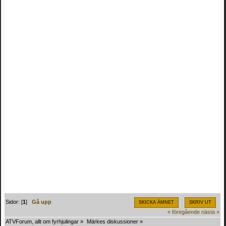
Sidor: [
1
]
Gå upp
SKICKA ÄMNET
SKRIV UT
« föregående
nästa »
ATVForum, allt om fyrhjulingar
»
Märkes diskussioner
»