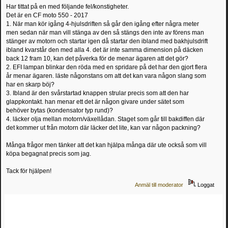
Har tittat på en med följande fel/konstigheter.
Det är en CF moto 550 - 2017
1. När man kör igång 4-hjulsdriften så går den igång efter några meter
men sedan när man vill stänga av den så stängs den inte av förens man
stänger av motorn och startar igen då startar den ibland med bakhjulsdrift
ibland kvarstår den med alla 4. det är inte samma dimension på däcken
back 12 fram 10, kan det påverka för de menar ägaren att det gör?
2. EFI lampan blinkar den röda med en spridare på det har den gjort flera
år menar ägaren. läste någonstans om att det kan vara någon slang som
har en skarp böj?
3. Ibland är den svårstartad knappen strular precis som att den har
glappkontakt. han menar ett det är någon givare under sätet som
behöver bytas (kondensator typ rund)?
4. läcker olja mellan motorn/växellådan. Staget som går till bakdiffen där
det kommer ut från motorn där läcker det lite, kan var någon packning?
Många frågor men tänker att det kan hjälpa många där ute också som vill
köpa begagnat precis som jag.
Tack för hjälpen!
Anmäl till moderator
Loggat