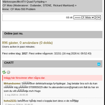
Märkesspecifikt ATV Quad Fyrhjuling
»
CF Moto
(Moderatorer:
Outlander
,
STENE
,
Rickard Marklund
) »
Ämne:
CF Moto 550 Problem
Gå till:
Online just nu.
896 gäster, 0 användare (0 dolda)
Users active in past minutes:
Flest online idag:
1017
. Flest online någonsin: 32151 (16 maj 2026 kl. 09:52:43)
CHATT
Inlägg här försvinner efter några dar.
Mrhandsome
:
SÃÂÃÂ¶ker defekta/trasiga fyrhjulingar. Jag betalar bra och du kan
nÃÂÃÂ¥ mig pÃÂÃÂ¥ 0709955029 eller hv.alexandersson@gmail.com ifall du har en
som du vill sÃÂÃÂ¤lja mvh Hugo
1 maj 2026 kl. 20:00:35
hoho2131
:
behÃ¶ver hjÃ¤lp med o koppla bort dess e de mÃ¶jligt
12 februari 2026 kl. 20:46:20