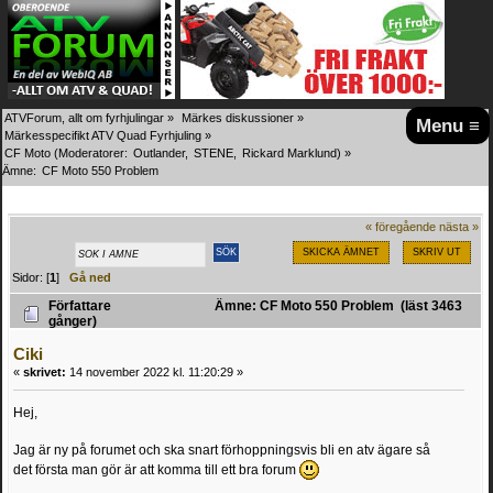
ATVForum, allt om fyrhjulingar
»
Märkes diskussioner
»
Menu ≡
Märkesspecifikt ATV Quad Fyrhjuling
»
CF Moto
(Moderatorer:
Outlander
,
STENE
,
Rickard Marklund
) »
Ämne:
CF Moto 550 Problem
« föregående
nästa »
SKICKA ÄMNET
SKRIV UT
Sidor: [
1
]
Gå ned
Författare
Ämne: CF Moto 550 Problem (läst 3463
gånger)
Ciki
«
skrivet:
14 november 2022 kl. 11:20:29 »
Hej,
Jag är ny på forumet och ska snart förhoppningsvis bli en atv ägare så
det första man gör är att komma till ett bra forum