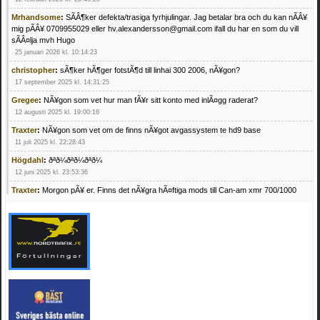
Mrhandsome
:
SÃÂ¶ker defekta/trasiga fyrhjulingar. Jag betalar bra och du kan nÃÂ¥
mig pÃÂ¥ 0709955029 eller hv.alexandersson@gmail.com ifall du har en som du vill
sÃÂ¤lja mvh Hugo
25 januari 2026 kl. 10:14:23
christopher
:
sÃ¶ker hÃ¶ger fotstÃ¶d till linhai 300 2006, nÃ¥gon?
17 september 2025 kl. 14:31:25
Gregee
:
NÃ¥gon som vet hur man fÃ¥r sitt konto med inlÃ¤gg raderat?
12 augusti 2025 kl. 19:00:16
Traxter
:
NÃ¥gon som vet om de finns nÃ¥got avgassystem te hd9 base
11 juli 2025 kl. 22:28:43
Högdahl
:
ðªð¼ðªð¼ðªð¼
12 juni 2025 kl. 23:53:36
Traxter
:
Morgon pÃ¥ er. Finns det nÃ¥gra hÃ¤ftiga mods till Can-am xmr 700/1000
24 februari 2025 kl. 10:23:25
Mrhandsome
:
SÃ¶ker defekta/trasiga fyrhjulingar. Jag betalar bra och du kan nÃ¥ mig
pÃ¥ 0709955029 eller hv.alexandersson@gmail.com ifall du har en som du vill sÃ¤lja
mvh Hugo
21 februari 2025 kl. 09:25:52
Oscar5
:
NÃ¥gon som vet vad man kan begÃ¤ra fÃ¶r en Honda TRX 350 FE 2005
med snÃ¶blad som fungerar utmÃ¤rkt .Har Ã¤rft den
4 februari 2025 kl. 19:20:50
Oscar5
:
44