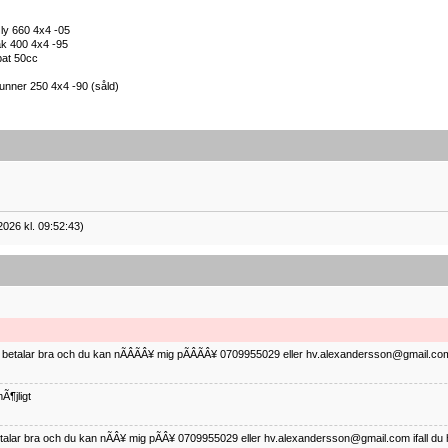
ly 660 4x4 -05
k 400 4x4 -95
at 50cc
nner 250 4x4 -90 (såld)
2026 kl. 09:52:43)
ag betalar bra och du kan nÃÂÃÂ¥ mig pÃÂÃÂ¥ 0709955029 eller hv.alexandersson@gmail.com 
Ã¶jligt
betalar bra och du kan nÃÂ¥ mig pÃÂ¥ 0709955029 eller hv.alexandersson@gmail.com ifall du 