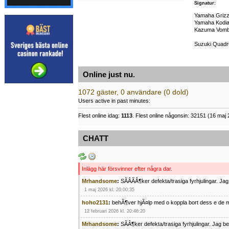
Signatur:
Yamaha Grizz
Yamaha Kodia
Kazuma Vomb
Suzuki Quadru
Online just nu.
1072 gäster, 0 användare (0 dold)
Users active in past minutes:
Flest online idag:
1113
. Flest online någonsin: 32151 (16 maj 
CHATT
Inlägg här försvinner efter några dar.
Mrhandsome
:
SÃÂÃÂ¶ker defekta/trasiga fyrhjulingar. J
1 maj 2026 kl. 20:00:35
hoho2131
:
behÃ¶ver hjÃ¤lp med o koppla bort dess e de m
12 februari 2026 kl. 20:46:20
Mrhandsome
:
SÃÂ¶ker defekta/trasiga fyrhjulingar. Jag 