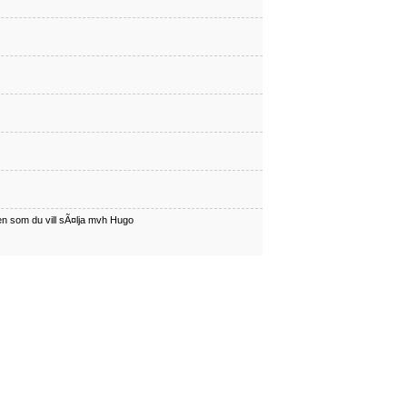
en som du vill sÃ¤lja mvh Hugo
har en som du vill sÃÂ¤lja mvh Hugo