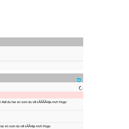
ifall du har en som du vill sÃÂÃÂ¤lja mvh Hugo
har en som du vill sÃÂ¤lja mvh Hugo