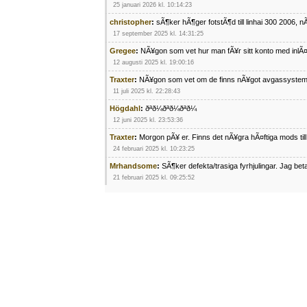
25 januari 2026 kl. 10:14:23
christopher
:
sÃ¶ker hÃ¶ger fotstÃ¶d till linhai 300 2006, 
17 september 2025 kl. 14:31:25
Gregee
:
NÃ¥gon som vet hur man fÃ¥r sitt konto med inlÃ
12 augusti 2025 kl. 19:00:16
Traxter
:
NÃ¥gon som vet om de finns nÃ¥got avgassystem
11 juli 2025 kl. 22:28:43
Högdahl
:
ðªð¼ðªð¼ðªð¼
12 juni 2025 kl. 23:53:36
Traxter
:
Morgon pÃ¥ er. Finns det nÃ¥gra hÃ¤ftiga mods ti
24 februari 2025 kl. 10:23:25
Mrhandsome
:
SÃ¶ker defekta/trasiga fyrhjulingar. Jag be
21 februari 2025 kl. 09:25:52
Oscar5
:
NÃ¥gon som vet vad man kan begÃ¤ra fÃ¶r en Ho
4 februari 2025 kl. 19:20:50
Oscar5
:
44
4 februari 2025 kl. 19:15:36
Greger59
:
NÃ¤gon som vet har en Cetek 500 EFI
15 januari 2025 kl. 23:49:44
Mrhandsome
:
SÃÂ¶ker defekta/trasiga fyrhjulingar. Jag 
4 januari 2025 kl. 00:28:39