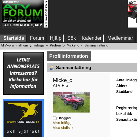
Startsida
Forum
Hjälp
Sök
Kalender
Medlemmar
ATVForum, allt om fyrhjulingar
»
Profilen för Micke_c
»
Sammanfattning
Profilinformation
Sammanfattning
Micke_c 
Antal inlägg
ATV Pro
Ålder:
Stad/land:
Registrerin
Lokal tid:
Utloggad
Senast akti
Visa inlägg
Visa statistik