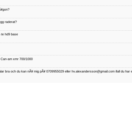
nÃ¥gon?
¤gg raderat?
 te hd9 base
ll Can-am xmr 700/1000
talar bra och du kan nÃ¥ mig pÃ¥ 0709955029 eller hv.alexandersson@gmail.com ifall du har 
nda TRX 350 FE 2005 med snÃ¶blad som fungerar utmÃ¤rkt .Har Ã¤rft den
betalar bra och du kan nÃÂ¥ mig pÃÂ¥ 0709955029 eller hv.alexandersson@gmail.com ifall du 