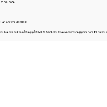
 te hd9 base
ll Can-am xmr 700/1000
talar bra och du kan nÃ¥ mig pÃ¥ 0709955029 eller hv.alexandersson@gmail.com ifall du har 
nda TRX 350 FE 2005 med snÃ¶blad som fungerar utmÃ¤rkt .Har Ã¤rft den
betalar bra och du kan nÃÂ¥ mig pÃÂ¥ 0709955029 eller hv.alexandersson@gmail.com ifall du 
50-89
talar bra och du kan nÃ¥ mig pÃ¥ 0709955029 eller hv.alexandersson@gmail.com ifall du har 