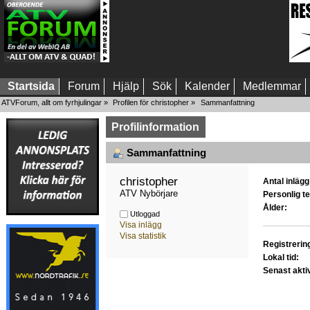
Startsida
Forum
Hjälp
Sök
Kalender
Medlemmar
ATVForum, allt om fyrhjulingar
»
Profilen för christopher
»
Sammanfattning
Profilinformation
Sammanfattning
christopher 
Antal inlägg
ATV Nybörjare
Personlig te
Ålder:
Utloggad
Visa inlägg
Visa statistik
Registrerin
Lokal tid:
Senast akti