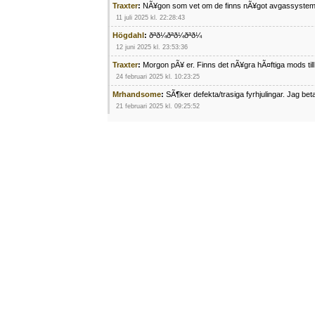
Traxter
:
NÃ¥gon som vet om de finns nÃ¥got avgassystem
11 juli 2025 kl. 22:28:43
Högdahl
:
ðªð¼ðªð¼ðªð¼
12 juni 2025 kl. 23:53:36
Traxter
:
Morgon pÃ¥ er. Finns det nÃ¥gra hÃ¤ftiga mods ti
24 februari 2025 kl. 10:23:25
Mrhandsome
:
SÃ¶ker defekta/trasiga fyrhjulingar. Jag be
21 februari 2025 kl. 09:25:52
Oscar5
:
NÃ¥gon som vet vad man kan begÃ¤ra fÃ¶r en Ho
4 februari 2025 kl. 19:20:50
Oscar5
:
44
4 februari 2025 kl. 19:15:36
Greger59
:
NÃ¤gon som vet har en Cetek 500 EFI
15 januari 2025 kl. 23:49:44
Mrhandsome
:
SÃÂ¶ker defekta/trasiga fyrhjulingar. Jag 
4 januari 2025 kl. 00:28:39
kampersvik
:
schema vaccumssangar cf moto 500 2013
26 november 2024 kl. 17:48:35
trailboss
:
Hej. sÃ¶ker instruktionsbok Polaris TrailBoss 2
3 oktober 2024 kl. 12:08:54
Mrhandsome
:
SÃ¶ker defekta/trasiga fyrhjulingar. Jag be
16 september 2024 kl. 11:29:29