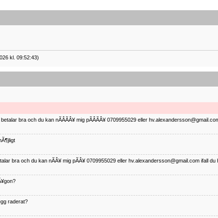
026 kl. 09:52:43)
ag betalar bra och du kan nÃÂÃÂ¥ mig pÃÂÃÂ¥ 0709955029 eller hv.alexandersson@gmail.com 
Ã¶jligt
betalar bra och du kan nÃÂ¥ mig pÃÂ¥ 0709955029 eller hv.alexandersson@gmail.com ifall du 
nÃ¥gon?
¤gg raderat?