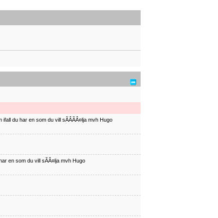
ifall du har en som du vill sÃÂÃÂ¤lja mvh Hugo
har en som du vill sÃÂ¤lja mvh Hugo