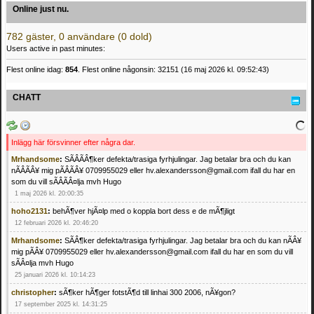
Online just nu.
782 gäster, 0 användare (0 dold)
Users active in past minutes:
Flest online idag:
854
. Flest online någonsin: 32151 (16 maj 2026 kl. 09:52:43)
CHATT
Inlägg här försvinner efter några dar.
Mrhandsome
:
SÃÂÃÂ¶ker defekta/trasiga fyrhjulingar. Jag betalar bra och du kan
nÃÂÃÂ¥ mig pÃÂÃÂ¥ 0709955029 eller hv.alexandersson@gmail.com ifall du har en
som du vill sÃÂÃÂ¤lja mvh Hugo
1 maj 2026 kl. 20:00:35
hoho2131
:
behÃ¶ver hjÃ¤lp med o koppla bort dess e de mÃ¶jligt
12 februari 2026 kl. 20:46:20
Mrhandsome
:
SÃÂ¶ker defekta/trasiga fyrhjulingar. Jag betalar bra och du kan nÃÂ¥
mig pÃÂ¥ 0709955029 eller hv.alexandersson@gmail.com ifall du har en som du vill
sÃÂ¤lja mvh Hugo
25 januari 2026 kl. 10:14:23
christopher
:
sÃ¶ker hÃ¶ger fotstÃ¶d till linhai 300 2006, nÃ¥gon?
17 september 2025 kl. 14:31:25