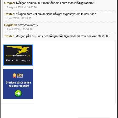
Gregee
:
NÃ¥gon som vet hur man fÃ¥r sitt konto med inlÃ¤gg raderat?
12 augusti 2025 kl. 19:00:16
Traxter
:
NÃ¥gon som vet om de finns nÃ¥got avgassystem te hd9 base
11 juli 2025 kl. 22:28:43
Högdahl
:
ðªð¼ðªð¼ðªð¼
12 juni 2025 kl. 23:53:36
Traxter
:
Morgon pÃ¥ er. Finns det nÃ¥gra hÃ¤ftiga mods till Can-am xmr 700/1000
24 februari 2025 kl. 10:23:25
Mrhandsome
:
SÃ¶ker defekta/trasiga fyrhjulingar. Jag betalar bra och du kan nÃ¥ mig
pÃ¥ 0709955029 eller hv.alexandersson@gmail.com ifall du har en som du vill sÃ¤lja
mvh Hugo
21 februari 2025 kl. 09:25:52
Oscar5
:
NÃ¥gon som vet vad man kan begÃ¤ra fÃ¶r en Honda TRX 350 FE 2005
med snÃ¶blad som fungerar utmÃ¤rkt .Har Ã¤rft den
4 februari 2025 kl. 19:20:50
Oscar5
:
44
4 februari 2025 kl. 19:15:36
Greger59
:
NÃ¤gon som vet har en Cetek 500 EFI
15 januari 2025 kl. 23:49:44
Mrhandsome
:
SÃÂ¶ker defekta/trasiga fyrhjulingar. Jag betalar bra och du kan nÃÂ¥
mig pÃÂ¥ 0709955029 eller hv.alexandersson@gmail.com ifall du har en som du vill
sÃÂ¤lja mvh Hugo
4 januari 2025 kl. 00:28:39