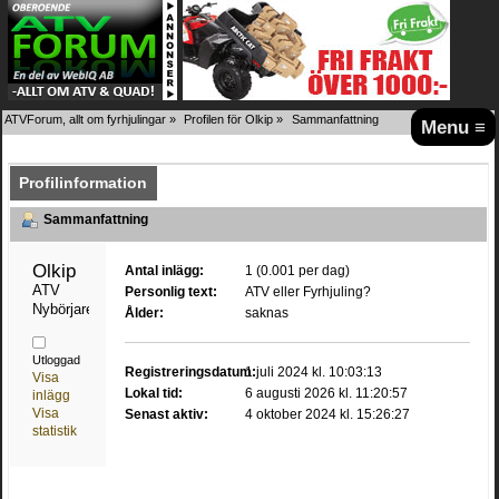
ATVForum, allt om fyrhjulingar
»
Profilen för Olkip
»
Sammanfattning
Menu ≡
Profilinformation
Sammanfattning
Olkip 
Antal inlägg:
1 (0.001 per dag)
ATV 
Personlig text:
ATV eller Fyrhjuling?
Nybörjare
Ålder:
saknas
Utloggad
Registreringsdatum:
1 juli 2024 kl. 10:03:13
Visa
Lokal tid:
6 augusti 2026 kl. 11:20:57
inlägg
Visa
Senast aktiv:
4 oktober 2024 kl. 15:26:27
statistik