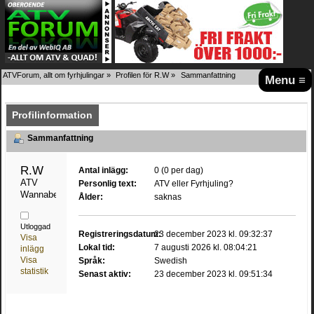
ATVForum, allt om fyrhjulingar
»
Profilen för R.W
»
Sammanfattning
Menu ≡
Profilinformation
Sammanfattning
R.W 
Antal inlägg:
0 (0 per dag)
ATV 
Personlig text:
ATV eller Fyrhjuling?
Wannabe
Ålder:
saknas
Utloggad
Registreringsdatum:
23 december 2023 kl. 09:32:37
Visa
Lokal tid:
7 augusti 2026 kl. 08:04:21
inlägg
Visa
Språk:
Swedish
statistik
Senast aktiv:
23 december 2023 kl. 09:51:34