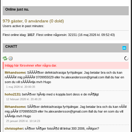
Online just nu.
979 gäster, 0 användare (0 dold)
Users active in past minutes:
Flest online idag:
1017
. Flest online någonsin: 32151 (16 maj 2026 kl. 09:52:43)
CHATT
Inlägg här försvinner efter några dar.
Mrhandsome
:
SÃÂÃÂ¶ker defekta/trasiga fyrhjulingar. Jag betalar bra och du kan
nÃÂÃÂ¥ mig pÃÂÃÂ¥ 0709955029 eller hv.alexandersson@gmail.com ifall du har en
som du vill sÃÂÃÂ¤lja mvh Hugo
1 maj 2026 kl. 20:00:35
hoho2131
:
behÃ¶ver hjÃ¤lp med o koppla bort dess e de mÃ¶jligt
12 februari 2026 kl. 20:46:20
Mrhandsome
:
SÃÂ¶ker defekta/trasiga fyrhjulingar. Jag betalar bra och du kan nÃÂ¥
mig pÃÂ¥ 0709955029 eller hv.alexandersson@gmail.com ifall du har en som du vill
sÃÂ¤lja mvh Hugo
25 januari 2026 kl. 10:14:23
christopher
:
sÃ¶ker hÃ¶ger fotstÃ¶d till linhai 300 2006, nÃ¥gon?