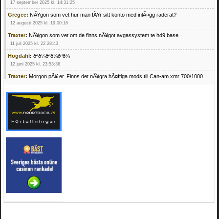
17 september 2025 kl. 14:31:25
Gregee
:
NÃ¥gon som vet hur man fÃ¥r sitt konto med inlÃ¤gg raderat?
12 augusti 2025 kl. 19:00:16
Traxter
:
NÃ¥gon som vet om de finns nÃ¥got avgassystem te hd9 base
11 juli 2025 kl. 22:28:43
Högdahl
:
ðªð¼ðªð¼ðªð¼
12 juni 2025 kl. 23:53:36
Traxter
:
Morgon pÃ¥ er. Finns det nÃ¥gra hÃ¤ftiga mods till Can-am xmr 700/1000
24 februari 2025 kl. 10:23:25
Mrhandsome
:
SÃ¶ker defekta/trasiga fyrhjulingar. Jag betalar bra och du kan nÃ¥ mig
pÃ¥ 0709955029 eller hv.alexandersson@gmail.com ifall du har en som du vill sÃ¤lja
mvh Hugo
21 februari 2025 kl. 09:25:52
Oscar5
:
NÃ¥gon som vet vad man kan begÃ¤ra fÃ¶r en Honda TRX 350 FE 2005
med snÃ¶blad som fungerar utmÃ¤rkt .Har Ã¤rft den
4 februari 2025 kl. 19:20:50
Oscar5
:
44
4 februari 2025 kl. 19:15:36
Greger59
:
NÃ¤gon som vet har en Cetek 500 EFI
15 januari 2025 kl. 23:49:44
Mrhandsome
:
SÃÂ¶ker defekta/trasiga fyrhjulingar. Jag betalar bra och du kan nÃÂ¥
mig pÃÂ¥ 0709955029 eller hv.alexandersson@gmail.com ifall du har en som du vill
sÃÂ¤lja mvh Hugo