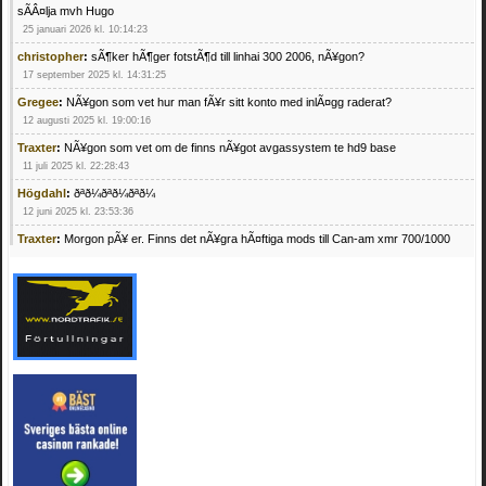
sÃÂ¤lja mvh Hugo
25 januari 2026 kl. 10:14:23
christopher
:
sÃ¶ker hÃ¶ger fotstÃ¶d till linhai 300 2006, nÃ¥gon?
17 september 2025 kl. 14:31:25
Gregee
:
NÃ¥gon som vet hur man fÃ¥r sitt konto med inlÃ¤gg raderat?
12 augusti 2025 kl. 19:00:16
Traxter
:
NÃ¥gon som vet om de finns nÃ¥got avgassystem te hd9 base
11 juli 2025 kl. 22:28:43
Högdahl
:
ðªð¼ðªð¼ðªð¼
12 juni 2025 kl. 23:53:36
Traxter
:
Morgon pÃ¥ er. Finns det nÃ¥gra hÃ¤ftiga mods till Can-am xmr 700/1000
24 februari 2025 kl. 10:23:25
Mrhandsome
:
SÃ¶ker defekta/trasiga fyrhjulingar. Jag betalar bra och du kan nÃ¥ mig
pÃ¥ 0709955029 eller hv.alexandersson@gmail.com ifall du har en som du vill sÃ¤lja
mvh Hugo
21 februari 2025 kl. 09:25:52
Oscar5
:
NÃ¥gon som vet vad man kan begÃ¤ra fÃ¶r en Honda TRX 350 FE 2005
med snÃ¶blad som fungerar utmÃ¤rkt .Har Ã¤rft den
4 februari 2025 kl. 19:20:50
Oscar5
:
44
4 februari 2025 kl. 19:15:36
Greger59
:
NÃ¤gon som vet har en Cetek 500 EFI