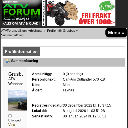
ATVForum, allt om fyrhjulingar
»
Profilen för Grusbus
»
Menu ≡
Sammanfattning
Profilinformation
Sammanfattning
Grusbus 
Antal inlägg:
0 (0 per dag)
ATV 
Personlig text:
Can-Am Outlander 570 -18
Wannabe
Kön:
Man
Ålder:
saknas
Registreringsdatum:
30 december 2022 kl. 15:37:15
Lokal tid:
8 augusti 2026 kl. 03:51:28
Senast aktiv:
30 januari 2024 kl. 19:56:51
Utloggad
Visa