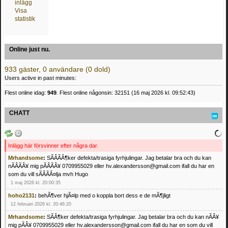
inlägg
Visa
statistik
Online just nu.
933 gäster, 0 användare (0 dold)
Users active in past minutes:
Flest online idag:
949
. Flest online någonsin: 32151 (16 maj 2026 kl. 09:52:43)
CHATT
Inlägg här försvinner efter några dar.
Mrhandsome
:
SÃÂÃÂ¶ker defekta/trasiga fyrhjulingar. Jag betalar bra och du kan
nÃÂÃÂ¥ mig pÃÂÃÂ¥ 0709955029 eller hv.alexandersson@gmail.com ifall du har en
som du vill sÃÂÃÂ¤lja mvh Hugo
1 maj 2026 kl. 20:00:35
hoho2131
:
behÃ¶ver hjÃ¤lp med o koppla bort dess e de mÃ¶jligt
12 februari 2026 kl. 20:46:20
Mrhandsome
:
SÃÂ¶ker defekta/trasiga fyrhjulingar. Jag betalar bra och du kan nÃÂ¥
mig pÃÂ¥ 0709955029 eller hv.alexandersson@gmail.com ifall du har en som du vill