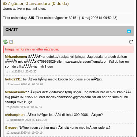
827 gäster, 0 användare (0 dolda)
Users active in past minutes:
Flest online idag:
835
. Flest online någonsin: 32151 (16 maj 2026 kl. 09:52:43)
CHATT
Inlägg här försvinner efter några dar.
Mrhandsome
:
SÃÂÃÂ¶ker defekta/trasiga fyrhjulingar. Jag betalar bra och du kan
nÃÂÃÂ¥ mig pÃÂÃÂ¥ 0709955029 eller hv.alexandersson@gmail.com ifall du har en
som du vill sÃÂÃÂ¤lja mvh Hugo
1 maj 2026 kl. 20:00:35
hoho2131
:
behÃ¶ver hjÃ¤lp med o koppla bort dess e de mÃ¶jligt
12 februari 2026 kl. 20:46:20
Mrhandsome
:
SÃÂ¶ker defekta/trasiga fyrhjulingar. Jag betalar bra och du kan nÃÂ¥
mig pÃÂ¥ 0709955029 eller hv.alexandersson@gmail.com ifall du har en som du vill
sÃÂ¤lja mvh Hugo
25 januari 2026 kl. 10:14:23
christopher
:
sÃ¶ker hÃ¶ger fotstÃ¶d till linhai 300 2006, nÃ¥gon?
17 september 2025 kl. 14:31:25
Gregee
:
NÃ¥gon som vet hur man fÃ¥r sitt konto med inlÃ¤gg raderat?
12 augusti 2025 kl. 19:00:16