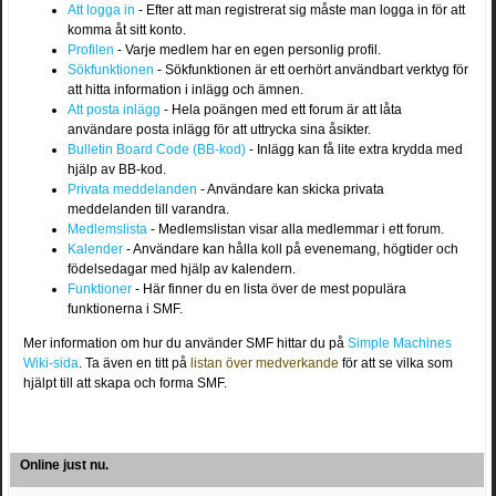
Att logga in
- Efter att man registrerat sig måste man logga in för att
komma åt sitt konto.
Profilen
- Varje medlem har en egen personlig profil.
Sökfunktionen
- Sökfunktionen är ett oerhört användbart verktyg för
att hitta information i inlägg och ämnen.
Att posta inlägg
- Hela poängen med ett forum är att låta
användare posta inlägg för att uttrycka sina åsikter.
Bulletin Board Code (BB-kod)
- Inlägg kan få lite extra krydda med
hjälp av BB-kod.
Privata meddelanden
- Användare kan skicka privata
meddelanden till varandra.
Medlemslista
- Medlemslistan visar alla medlemmar i ett forum.
Kalender
- Användare kan hålla koll på evenemang, högtider och
födelsedagar med hjälp av kalendern.
Funktioner
- Här finner du en lista över de mest populära
funktionerna i SMF.
Mer information om hur du använder SMF hittar du på
Simple Machines
Wiki-sida
. Ta även en titt på
listan över medverkande
för att se vilka som
hjälpt till att skapa och forma SMF.
Online just nu.