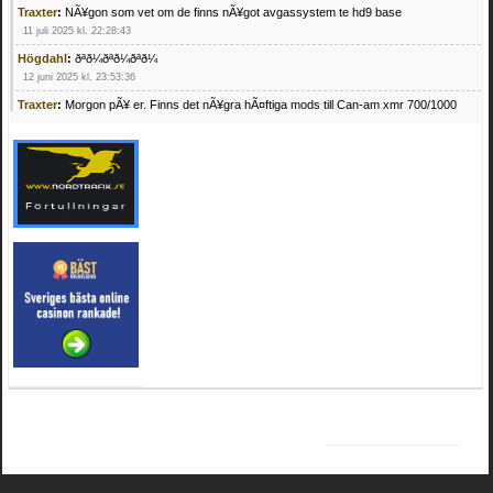
Traxter
:
NÃ¥gon som vet om de finns nÃ¥got avgassystem te hd9 base
11 juli 2025 kl. 22:28:43
Högdahl
:
ðªð¼ðªð¼ðªð¼
12 juni 2025 kl. 23:53:36
Traxter
:
Morgon pÃ¥ er. Finns det nÃ¥gra hÃ¤ftiga mods till Can-am xmr 700/1000
24 februari 2025 kl. 10:23:25
Mrhandsome
:
SÃ¶ker defekta/trasiga fyrhjulingar. Jag betalar bra och du kan nÃ¥ mig
pÃ¥ 0709955029 eller hv.alexandersson@gmail.com ifall du har en som du vill sÃ¤lja
mvh Hugo
21 februari 2025 kl. 09:25:52
Oscar5
:
NÃ¥gon som vet vad man kan begÃ¤ra fÃ¶r en Honda TRX 350 FE 2005
med snÃ¶blad som fungerar utmÃ¤rkt .Har Ã¤rft den
4 februari 2025 kl. 19:20:50
Oscar5
:
44
4 februari 2025 kl. 19:15:36
Greger59
:
NÃ¤gon som vet har en Cetek 500 EFI
15 januari 2025 kl. 23:49:44
Mrhandsome
:
SÃÂ¶ker defekta/trasiga fyrhjulingar. Jag betalar bra och du kan nÃÂ¥
mig pÃÂ¥ 0709955029 eller hv.alexandersson@gmail.com ifall du har en som du vill
sÃÂ¤lja mvh Hugo
4 januari 2025 kl. 00:28:39
kampersvik
:
schema vaccumssangar cf moto 500 2013
26 november 2024 kl. 17:48:35