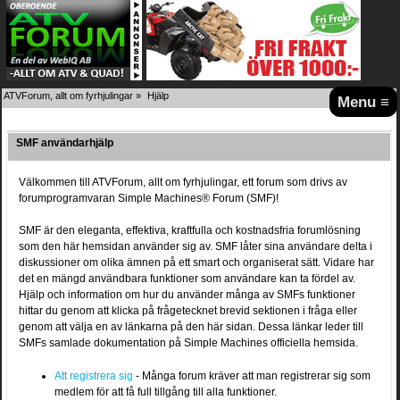
ATVForum, allt om fyrhjulingar
»
Hjälp
Menu ≡
SMF användarhjälp
Välkommen till ATVForum, allt om fyrhjulingar, ett forum som drivs av
forumprogramvaran Simple Machines® Forum (SMF)!
SMF är den eleganta, effektiva, kraftfulla och kostnadsfria forumlösning
som den här hemsidan använder sig av. SMF låter sina användare delta i
diskussioner om olika ämnen på ett smart och organiserat sätt. Vidare har
det en mängd användbara funktioner som användare kan ta fördel av.
Hjälp och information om hur du använder många av SMFs funktioner
hittar du genom att klicka på frågetecknet brevid sektionen i fråga eller
genom att välja en av länkarna på den här sidan. Dessa länkar leder till
SMFs samlade dokumentation på Simple Machines officiella hemsida.
Att registrera sig
- Många forum kräver att man registrerar sig som
medlem för att få full tillgång till alla funktioner.