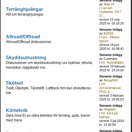
Senaste inlägg
av
Mats16
i
Can-am
Terränghjulingar
Outlander 2017
Allt om terränghjulingar
57...
skrivet 15 maj
2025 kl. 18:18:20
Senaste inlägg
av
jb2018
Allroad/Offroad
i
Test - Please
Ignore
Allroad/Offroad diskussioner
skrivet 19 juni
2020 kl. 16:38:41
Senaste inlägg
Skyddsutrustning
av Cummins
Diskussioner om skyddsutrustning t.ex hjälmar, stövlar,
i
SV: Hybridhjälm
skrivet 19 februari
handskar, ryggskydd osv...
2018 kl. 14:24:50
Senaste inlägg
av
Berga560
Skötsel
i
SV:
Tvätt, Oljebyte, Tändstift, Lufttryck mm kan diskutteras
Servicemanual
PGO X-...
här
skrivet 3 februari
2025 kl. 19:45:53
Senaste inlägg
Körteknik
av
Högdahl
i
SV: köra på
Dela med Er av olika tekniker för terräng, gata, banor
bakhjul
med mera
skrivet 3 juli 2016
kl. 13:42:56
Senaste inlägg