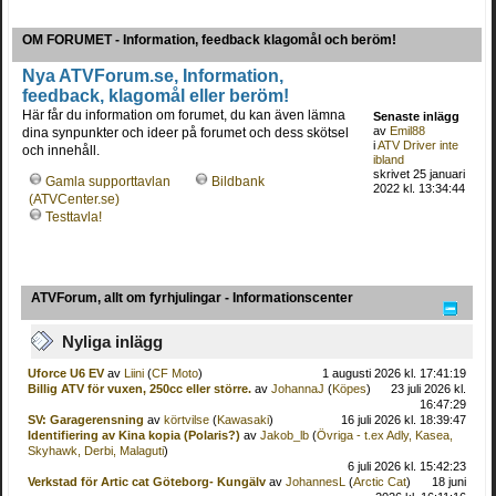
OM FORUMET - Information, feedback klagomål och beröm!
Nya ATVForum.se, Information,
feedback, klagomål eller beröm!
Här får du information om forumet, du kan även lämna
Senaste inlägg
av
Emil88
dina synpunkter och ideer på forumet och dess skötsel
i
ATV Driver inte
och innehåll.
ibland
skrivet 25 januari
Gamla supporttavlan
Bildbank
2022 kl. 13:34:44
(ATVCenter.se)
Testtavla!
ATVForum, allt om fyrhjulingar - Informationscenter
Nyliga inlägg
Uforce U6 EV
av
Liini
(
CF Moto
)
1 augusti 2026 kl. 17:41:19
Billig ATV för vuxen, 250cc eller större.
av
JohannaJ
(
Köpes
)
23 juli 2026 kl.
16:47:29
SV: Garagerensning
av
körtvilse
(
Kawasaki
)
16 juli 2026 kl. 18:39:47
Identifiering av Kina kopia (Polaris?)
av
Jakob_lb
(
Övriga - t.ex Adly, Kasea,
Skyhawk, Derbi, Malaguti
)
6 juli 2026 kl. 15:42:23
Verkstad för Artic cat Göteborg- Kungälv
av
JohannesL
(
Arctic Cat
)
18 juni