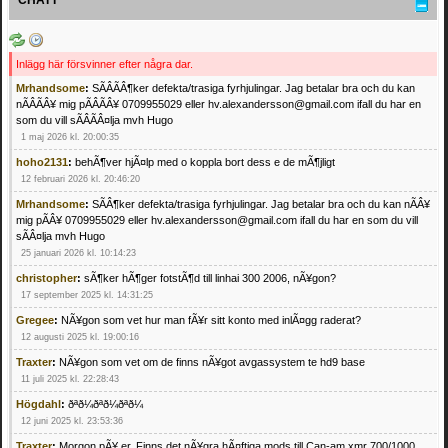
Inlägg här försvinner efter några dar.
Mrhandsome
:
SÃÂÃÂ¶ker defekta/trasiga fyrhjulingar. Jag betalar bra och du kan
nÃÂÃÂ¥ mig pÃÂÃÂ¥ 0709955029 eller hv.alexandersson@gmail.com ifall du har en
som du vill sÃÂÃÂ¤lja mvh Hugo
1 maj 2026 kl. 20:00:35
hoho2131
:
behÃ¶ver hjÃ¤lp med o koppla bort dess e de mÃ¶jligt
12 februari 2026 kl. 20:46:20
Mrhandsome
:
SÃÂ¶ker defekta/trasiga fyrhjulingar. Jag betalar bra och du kan nÃÂ¥
mig pÃÂ¥ 0709955029 eller hv.alexandersson@gmail.com ifall du har en som du vill
sÃÂ¤lja mvh Hugo
25 januari 2026 kl. 10:14:23
christopher
:
sÃ¶ker hÃ¶ger fotstÃ¶d till linhai 300 2006, nÃ¥gon?
17 september 2025 kl. 14:31:25
Gregee
:
NÃ¥gon som vet hur man fÃ¥r sitt konto med inlÃ¤gg raderat?
12 augusti 2025 kl. 19:00:16
Traxter
:
NÃ¥gon som vet om de finns nÃ¥got avgassystem te hd9 base
11 juli 2025 kl. 22:28:43
Högdahl
:
ðªð¼ðªð¼ðªð¼
12 juni 2025 kl. 23:53:36
Traxter
:
Morgon pÃ¥ er. Finns det nÃ¥gra hÃ¤ftiga mods till Can-am xmr 700/1000