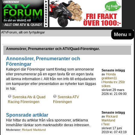
ATVForum, allt om fyrhjulingar
Menu ≡
Annonsörer, Prenumeranter och ATV/Quad-Föreningar.
Annonsörer, Prenumeranter och
Föreningar
Kategori där Föreningar samt företag som annonserar
Senaste inlägg
eller prenumererar på en egen tavla får en egen tavla
av
Honda
grabben11
att lämna information i. Allt från ren info till erbjudanden
i
Honda trx 250r
om kampanjer eller presentation av nyheter kan läggas
sökes
in här.
skrivet 29 mars
2026 kl. 21:09:00
Svenska Atv & Quad
Svenska ATV
Racing Föreningen
Föreningen
Senaste inlägg
Sponsrade artiklar
av
Rickard
Här hittar du artiklar från våra sponsorer, artiklarna
Marklund
i
Test
innehåller länkar som marknadsför deras intressen.
skrivet 17 juni
Moderator:
Rickard Marklund
2019 kl. 07:43:19