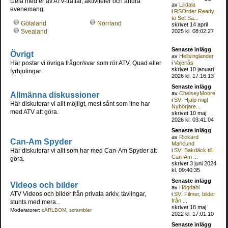
Dela med er av ATV-träffar, aktiviteter och andra
av
Lilidala
evenemang.
i
RSOrder Ready
to Set Sa...
Götaland
Norrland
skrivet 14 april
2025 kl. 08:02:27
Svealand
Senaste inlägg
Övrigt
av
Hellsinglander
Här postar vi övriga frågor/svar som rör ATV, Quad eller
i
Vajerlås
skrivet 10 januari
fyrhjulingar
2026 kl. 17:16:13
Senaste inlägg
Allmänna diskussioner
av
ChelseyMoore
i
SV: Hjälp mig!
Här diskuterar vi allt möjligt, mest sånt som itne har
Nybörjare...
med ATV att göra.
skrivet 10 maj
2026 kl. 03:41:04
Senaste inlägg
av
Rickard
Can-Am Spyder
Marklund
Här diskuterar vi allt som har med Can-Am Spyder att
i
SV: Bakdäck till
Can-Am ...
göra.
skrivet 3 juni 2024
kl. 09:40:35
Senaste inlägg
Videos och bilder
av
Högdahl
ATV Videos och bilder från privata arkiv, tävlingar,
i
SV: Filmer, bilder
från ...
stunts med mera...
skrivet 18 maj
Moderatorer:
cARLBOM
,
scrambler
2022 kl. 17:01:10
Senaste inlägg