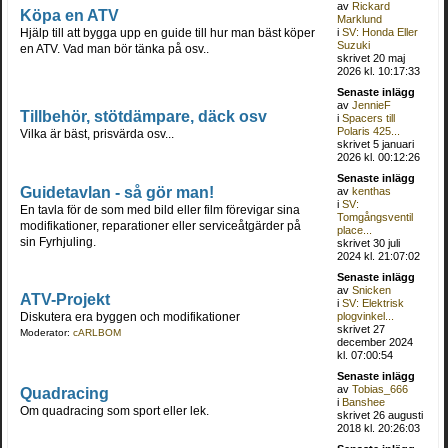
av
Rickard
Köpa en ATV
Marklund
Hjälp till att bygga upp en guide till hur man bäst köper
i
SV: Honda Eller
Suzuki
en ATV. Vad man bör tänka på osv..
skrivet 20 maj
2026 kl. 10:17:33
Senaste inlägg
av
JennieF
Tillbehör, stötdämpare, däck osv
i
Spacers till
Polaris 425...
Vilka är bäst, prisvärda osv...
skrivet 5 januari
2026 kl. 00:12:26
Senaste inlägg
Guidetavlan - så gör man!
av
kenthas
i
SV:
En tavla för de som med bild eller film förevigar sina
Tomgångsventil
modifikationer, reparationer eller serviceåtgärder på
place...
sin Fyrhjuling.
skrivet 30 juli
2024 kl. 21:07:02
Senaste inlägg
av
Snicken
ATV-Projekt
i
SV: Elektrisk
Diskutera era byggen och modifikationer
plogvinkel...
skrivet 27
Moderator:
cARLBOM
december 2024
kl. 07:00:54
Senaste inlägg
av
Tobias_666
Quadracing
i
Banshee
Om quadracing som sport eller lek.
skrivet 26 augusti
2018 kl. 20:26:03