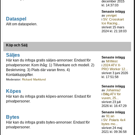
december 2015
kl. 14:37:03
Senaste inlägg
av
yeviget
Dataspel
i
SV: Crosskart
Ice Racing...
Allt om dataspelen.
skrivet 15 mars
2024 kl. 21:18:03
Köp och Sälj
Säljes
Senaste inlägg
Här kan du infoga gratis säljes-annonser. Endast för
av
MrWest
privatpersoner. Kom ihåg: 1) Tillverkare och modell. 2)
i
2024 ATV X-
PRO Worker 12...
Beskrivning. 3) Plats där varan finns. 4)
skrivet 3 juni 2026
Kontaktuppgifter.
kl. 17:51:58
Moderator:
Rickard Marklund
Senaste inlägg
Köpes
av
JohannaJ
i
Billig ATV för
Här kan du infoga gratis köpes-annonser. Endast för
vuxen, 25...
privatpersoner.
skrivet 23 juli
2026 kl. 16:47:29
Senaste inlägg
Bytes
av
91:an
i
SV: Polaris 4x4
Här kan du infoga gratis bytes-annonser. Endast för
bytes mo...
privatpersoner.
skrivet 24 maj
2021 kl. 09:36:58