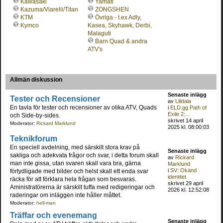
Kawasaki
Yamati
Kazuma/Viarelli/Titan
ZONGSHEN
KTM
Övriga - t.ex Adly,
Kymco
Kasea, Skyhawk, Derbi,
Malaguti
Barn Quad & andra
ATV's
Allmän diskussion
Senaste inlägg
Tester och Recensioner
av
Lilidala
En tavla för tester och recensioner av olika ATV, Quads
i
ELD.gg Path of
Exile 2:...
och Side-by-sides.
skrivet 14 april
Moderator:
Rickard Marklund
2025 kl. 08:00:03
Teknikforum
En speciell avdelning, med särskilt stora krav på
Senaste inlägg
sakliga och adekvata frågor och svar, i detta forum skall
av
Rickard
man inte gissa, utan svaren skall vara bra, gärna
Marklund
i
SV: Okänd
förtydligade med bilder och helst skall ett enda svar
identitet
räcka för att förklara hela frågan som besvaras.
skrivet 29 april
Aministratörerna är särskilt tuffa med redigeringar och
2026 kl. 12:52:08
raderingar om inläggen inte håller måttet.
Moderator:
hell-man
Träffar och evenemang
Senaste inlägg