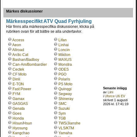
Märkes diskussioner
Märkesspecifikt ATV Quad Fyrhjuling
Här finns alla märkesspecifika diskussioner, klicka på
rubriken ovan för att bättre se alla undertavlor.
Access
Lifan
Aeon
Linhai
Allroad
Loncin
Arctic Cat
Mikilon
Bashan/Badboy
MAXUS
Can-Am/Bombardier
Monstra
Cectek
ODES
CF Moto
PGO
Dinli
Polaris
E-TON
PS Moto
Senaste inlägg
Fast Power
Quinqgi
av
Liini
FYM
Segway
i
Uforce U6 EV
Gamax
Shineray
skrivet 1 augusti
GASGAS
SMC
2026 kl. 17:41:19
Genata
Suzuki
Goes
Sym
Honda
TGB
Hisun/Hsun
TWS/Jianshe
Hyosung
VLS/KTM
Kangchao
Yamaha