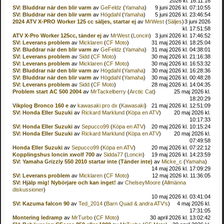
2026 kl. 16:11:16
SV: Bluddrar när den blir varm
av
GeFeldz
(
Yamaha
)
9 juni 2026 kl. 07:10:55
SV: Bluddrar när den blir varm
av
Högdahl
(
Yamaha
)
5 juni 2026 kl. 23:46:54
2024 ATV X-PRO Worker 125 cc säljes, startar ej
av
MrWest
(
Säljes
)
3 juni 2026
kl. 17:51:58
ATV X-Pro Worker 125cc, tänder ej
av
MrWest
(
Loncin
)
3 juni 2026 kl. 17:46:52
SV: Leverans problem
av
Micklaren
(
CF Moto
)
31 maj 2026 kl. 18:25:04
SV: Bluddrar när den blir varm
av
GeFeldz
(
Yamaha
)
31 maj 2026 kl. 04:38:01
SV: Leverans problem
av
Sidd
(
CF Moto
)
30 maj 2026 kl. 21:16:38
SV: Leverans problem
av
Micklaren
(
CF Moto
)
30 maj 2026 kl. 16:53:32
SV: Bluddrar när den blir varm
av
Högdahl
(
Yamaha
)
30 maj 2026 kl. 16:28:36
SV: Bluddrar när den blir varm
av
Högdahl
(
Yamaha
)
30 maj 2026 kl. 00:48:28
SV: Leverans problem
av
Sidd
(
CF Moto
)
28 maj 2026 kl. 14:04:35
Problem start AC 500 2004
av
MrTackelberry
(
Arctic Cat
)
25 maj 2026 kl.
18:20:29
Vikplog Bronco 160 e
av
kawasaki pro dx
(
Kawasaki
)
21 maj 2026 kl. 12:51:09
SV: Honda Eller Suzuki
av
Rickard Marklund
(
Köpa en ATV
)
20 maj 2026 kl.
10:17:33
SV: Honda Eller Suzuki
av
Sepucco99
(
Köpa en ATV
)
20 maj 2026 kl. 10:15:24
SV: Honda Eller Suzuki
av
Rickard Marklund
(
Köpa en ATV
)
20 maj 2026 kl.
07:49:58
Honda Eller Suzuki
av
Sepucco99
(
Köpa en ATV
)
20 maj 2026 kl. 07:22:12
Kopplingshus loncin xwolf 700
av
Sidda77
(
Loncin
)
19 maj 2026 kl. 14:23:59
SV: Yamaha Grizzly 550 2010 startar inte (Tänder inte)
av
Micke_c
(
Yamaha
)
14 maj 2026 kl. 17:09:29
SV: Leverans problem
av
Micklaren
(
CF Moto
)
12 maj 2026 kl. 11:36:05
SV: Hjälp mig! Nybörjare och kan inget!
av
ChelseyMoore
(
Allmänna
diskussioner
)
10 maj 2026 kl. 03:41:04
SV: Kazuma falcon 90
av
Ted_2014
(
Barn Quad & andra ATV's
)
4 maj 2026 kl.
17:31:05
Montering ledramp
av
MrTurbo
(
CF Moto
)
30 april 2026 kl. 13:02:42