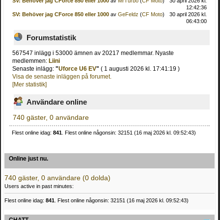
SV: Behöver jag CForce 850 eller 1000
av
MrTurbo
(
CF Moto
)
30 april 2026 kl.
12:42:36
SV: Behöver jag CForce 850 eller 1000
av
GeFeldz
(
CF Moto
)
30 april 2026 kl.
06:43:00
Forumstatistik
567547 inlägg i 53000 ämnen av 20217 medlemmar. Nyaste
medlemmen:
Liini
Senaste inlägg:
"
Uforce U6 EV
"
( 1 augusti 2026 kl. 17:41:19 )
Visa de senaste inläggen på forumet.
[Mer statistik]
Användare online
740 gäster, 0 användare
Flest online idag:
841
. Flest online någonsin: 32151 (16 maj 2026 kl. 09:52:43)
Online just nu.
740 gäster, 0 användare (0 dolda)
Users active in past minutes:
Flest online idag:
841
. Flest online någonsin: 32151 (16 maj 2026 kl. 09:52:43)
CHATT