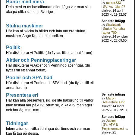
Banor med mera
av
tucker333
Dela med er av favoritbanan eller fråga var man ska
i
SV: Atv falun??
skrivet 14 april
åka på olika ställen i Sverige.
2023 kl. 19:32:07
Senaste inlägg
Stulna maskiner
av
Skallejack
i
Stulen Yamaha
Här kan ni skicka in bilder och info om era stulna
raptor 700...
maskiner. Ange Kommun i rubriken.
skrivet 24 oktober
2022 kl. 22:09:50
Politik
Här diskuterar vi Politik. (du flyttas till ett annat forum)
Aktier och Penningplaceringar
Här diskuterar vi Aktier och Penningplaceringar. (du
flyttas till ett annat forum)
Pooler och SPA-bad
Här diskuterar vi Pooler och SPA-bad. (du flyttas till ett
annat forum)
Presentera er!
Senaste inlägg
av
Maron
Här kan alla presentera sig, ge lite bakgrund till varför
i
Adventure ATV
man fastnat här på ATVForum.se, vilka ATV man äger
skrivet 14 mars
och har ägt mm, mm.
2025 kl. 08:29:10
Senaste inlägg
av
Jupiter
Tidningar
i
SV: ATV &
Information om vilka tidningar det finns och var man
Terrängmagasin...
skrivet 21
kan få tag på dessa.