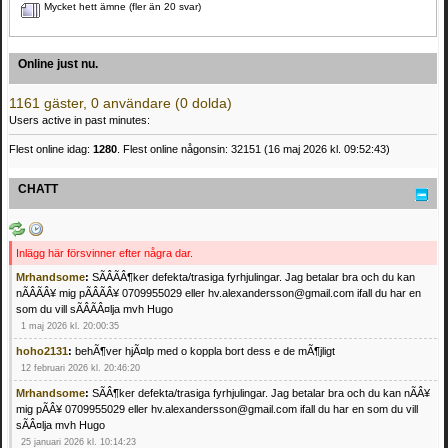
Mycket hett ämne (fler än 20 svar)
Online just nu.
1161 gäster, 0 användare (0 dolda)
Users active in past minutes:
Flest online idag:
1280
. Flest online någonsin: 32151 (16 maj 2026 kl. 09:52:43)
CHATT
Inlägg här försvinner efter några dar.
Mrhandsome
:
SÃÂÃÂ¶ker defekta/trasiga fyrhjulingar. Jag betalar bra och du kan
nÃÂÃÂ¥ mig pÃÂÃÂ¥ 0709955029 eller hv.alexandersson@gmail.com ifall du har en
som du vill sÃÂÃÂ¤lja mvh Hugo
1 maj 2026 kl. 20:00:35
hoho2131
:
behÃ¶ver hjÃ¤lp med o koppla bort dess e de mÃ¶jligt
12 februari 2026 kl. 20:46:20
Mrhandsome
:
SÃÂ¶ker defekta/trasiga fyrhjulingar. Jag betalar bra och du kan nÃÂ¥
mig pÃÂ¥ 0709955029 eller hv.alexandersson@gmail.com ifall du har en som du vill
sÃÂ¤lja mvh Hugo
25 januari 2026 kl. 10:14:23