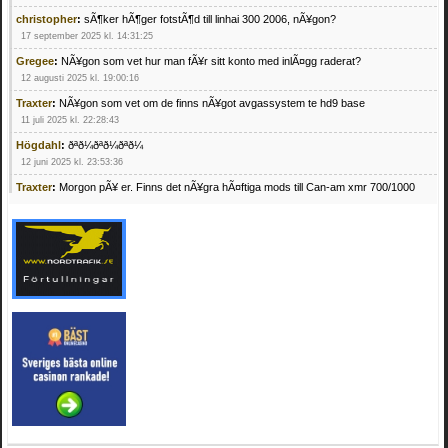
christopher
:
sÃ¶ker hÃ¶ger fotstÃ¶d till linhai 300 2006, nÃ¥gon?
17 september 2025 kl. 14:31:25
Gregee
:
NÃ¥gon som vet hur man fÃ¥r sitt konto med inlÃ¤gg raderat?
12 augusti 2025 kl. 19:00:16
Traxter
:
NÃ¥gon som vet om de finns nÃ¥got avgassystem te hd9 base
11 juli 2025 kl. 22:28:43
Högdahl
:
ðªð¼ðªð¼ðªð¼
12 juni 2025 kl. 23:53:36
Traxter
:
Morgon pÃ¥ er. Finns det nÃ¥gra hÃ¤ftiga mods till Can-am xmr 700/1000
24 februari 2025 kl. 10:23:25
Mrhandsome
:
SÃ¶ker defekta/trasiga fyrhjulingar. Jag betalar bra och du kan nÃ¥ mig
pÃ¥ 0709955029 eller hv.alexandersson@gmail.com ifall du har en som du vill sÃ¤lja
mvh Hugo
21 februari 2025 kl. 09:25:52
Oscar5
:
NÃ¥gon som vet vad man kan begÃ¤ra fÃ¶r en Honda TRX 350 FE 2005
med snÃ¶blad som fungerar utmÃ¤rkt .Har Ã¤rft den
4 februari 2025 kl. 19:20:50
Oscar5
:
44
4 februari 2025 kl. 19:15:36
Greger59
:
NÃ¤gon som vet har en Cetek 500 EFI
15 januari 2025 kl. 23:49:44
Mrhandsome
:
SÃÂ¶ker defekta/trasiga fyrhjulingar. Jag betalar bra och du kan nÃÂ¥