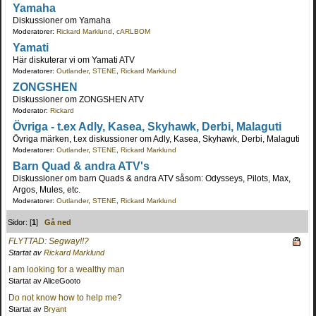
Yamaha
Diskussioner om Yamaha
Moderatorer:
Rickard Marklund
,
cARLBOM
Yamati
Här diskuterar vi om Yamati ATV
Moderatorer:
Outlander
,
STENE
,
Rickard Marklund
ZONGSHEN
Diskussioner om ZONGSHEN ATV
Moderator:
Rickard
Övriga - t.ex Adly, Kasea, Skyhawk, Derbi, Malaguti
Övriga märken, t.ex diskussioner om Adly, Kasea, Skyhawk, Derbi, Malaguti
Moderatorer:
Outlander
,
STENE
,
Rickard Marklund
Barn Quad & andra ATV's
Diskussioner om barn Quads & andra ATV såsom: Odysseys, Pilots, Max,
Argos, Mules, etc.
Moderatorer:
Outlander
,
STENE
,
Rickard Marklund
Sidor: [
1
]
Gå ned
FLYTTAD: Segway!!?
Startat av
Rickard Marklund
I am looking for a wealthy man
Startat av AliceGooto
Do not know how to help me?
Startat av
Bryant