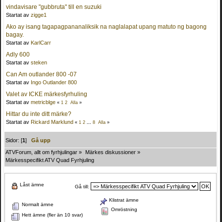
vindavisare "gubbruta" till en suzuki
Startat av
zigge1
Ako ay isang tagapagpananaliksik na naglalapat upang matuto ng bagong
bagay.
Startat av
KarlCarr
Adly 600
Startat av
steken
Can Am outlander 800 -07
Startat av
Ingo Outlander 800
Valet av ICKE märkesfyrhuling
Startat av
metricblge
«
1
2
Alla
»
Hittar du inte ditt märke?
Startat av
Rickard Marklund
«
1
2
...
8
Alla
»
Sidor: [
1
]
Gå upp
ATVForum, allt om fyrhjulingar
»
Märkes diskussioner
»
Märkesspecifikt ATV Quad Fyrhjuling
Låst ämne
Gå till:
Klistrat ämne
Normalt ämne
Omröstning
Hett ämne (fler än 10 svar)