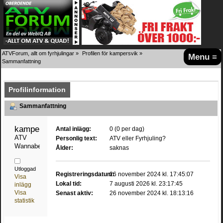
ATVForum, allt om fyrhjulingar
»
Profilen för kampersvik
»
Menu ≡
Sammanfattning
Profilinformation
Sammanfattning
kampersvik 
Antal inlägg:
0 (0 per dag)
ATV 
Personlig text:
ATV eller Fyrhjuling?
Wannabe
Ålder:
saknas
Utloggad
Registreringsdatum:
26 november 2024 kl. 17:45:07
Visa
Lokal tid:
7 augusti 2026 kl. 23:17:45
inlägg
Visa
Senast aktiv:
26 november 2024 kl. 18:13:16
statistik