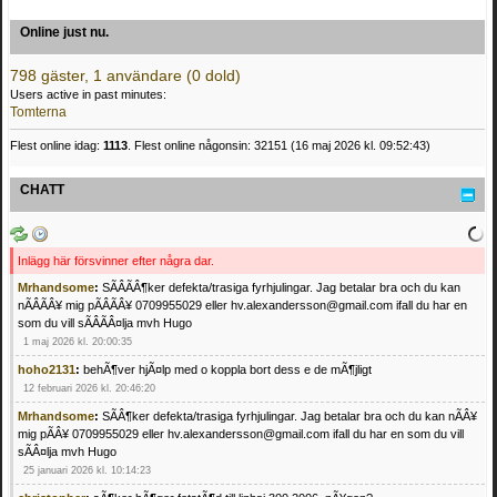
Online just nu.
798 gäster, 1 användare (0 dold)
Users active in past minutes:
Tomterna
Flest online idag:
1113
. Flest online någonsin: 32151 (16 maj 2026 kl. 09:52:43)
CHATT
Inlägg här försvinner efter några dar.
Mrhandsome
:
SÃÂÃÂ¶ker defekta/trasiga fyrhjulingar. Jag betalar bra och du kan
nÃÂÃÂ¥ mig pÃÂÃÂ¥ 0709955029 eller hv.alexandersson@gmail.com ifall du har en
som du vill sÃÂÃÂ¤lja mvh Hugo
1 maj 2026 kl. 20:00:35
hoho2131
:
behÃ¶ver hjÃ¤lp med o koppla bort dess e de mÃ¶jligt
12 februari 2026 kl. 20:46:20
Mrhandsome
:
SÃÂ¶ker defekta/trasiga fyrhjulingar. Jag betalar bra och du kan nÃÂ¥
mig pÃÂ¥ 0709955029 eller hv.alexandersson@gmail.com ifall du har en som du vill
sÃÂ¤lja mvh Hugo
25 januari 2026 kl. 10:14:23