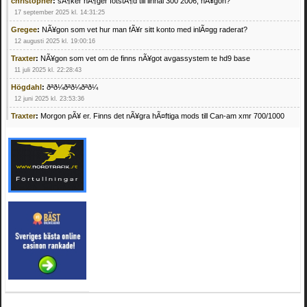
christopher
:
sÃ¶ker hÃ¶ger fotstÃ¶d till linhai 300 2006, nÃ¥gon?
17 september 2025 kl. 14:31:25
Gregee
:
NÃ¥gon som vet hur man fÃ¥r sitt konto med inlÃ¤gg raderat?
12 augusti 2025 kl. 19:00:16
Traxter
:
NÃ¥gon som vet om de finns nÃ¥got avgassystem te hd9 base
11 juli 2025 kl. 22:28:43
Högdahl
:
ðªð¼ðªð¼ðªð¼
12 juni 2025 kl. 23:53:36
Traxter
:
Morgon pÃ¥ er. Finns det nÃ¥gra hÃ¤ftiga mods till Can-am xmr 700/1000
24 februari 2025 kl. 10:23:25
Mrhandsome
:
SÃ¶ker defekta/trasiga fyrhjulingar. Jag betalar bra och du kan nÃ¥ mig
pÃ¥ 0709955029 eller hv.alexandersson@gmail.com ifall du har en som du vill sÃ¤lja
mvh Hugo
21 februari 2025 kl. 09:25:52
Oscar5
:
NÃ¥gon som vet vad man kan begÃ¤ra fÃ¶r en Honda TRX 350 FE 2005
med snÃ¶blad som fungerar utmÃ¤rkt .Har Ã¤rft den
4 februari 2025 kl. 19:20:50
Oscar5
:
44
4 februari 2025 kl. 19:15:36
Greger59
:
NÃ¤gon som vet har en Cetek 500 EFI
15 januari 2025 kl. 23:49:44
Mrhandsome
:
SÃÂ¶ker defekta/trasiga fyrhjulingar. Jag betalar bra och du kan nÃÂ¥
mig pÃÂ¥ 0709955029 eller hv.alexandersson@gmail.com ifall du har en som du vill