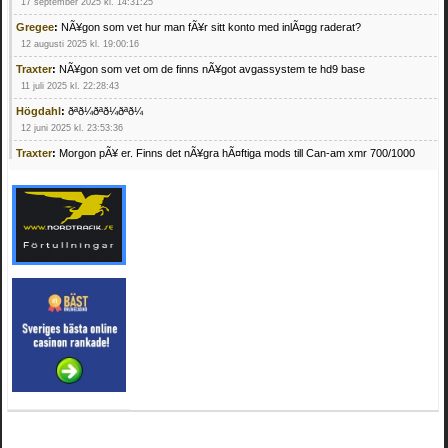
17 september 2025 kl. 14:31:25
Gregee
:
NÃ¥gon som vet hur man fÃ¥r sitt konto med inlÃ¤gg raderat?
12 augusti 2025 kl. 19:00:16
Traxter
:
NÃ¥gon som vet om de finns nÃ¥got avgassystem te hd9 base
11 juli 2025 kl. 22:28:43
Högdahl
:
ðªð¼ðªð¼ðªð¼
12 juni 2025 kl. 23:53:36
Traxter
:
Morgon pÃ¥ er. Finns det nÃ¥gra hÃ¤ftiga mods till Can-am xmr 700/1000
24 februari 2025 kl. 10:23:25
Mrhandsome
:
SÃ¶ker defekta/trasiga fyrhjulingar. Jag betalar bra och du kan nÃ¥ mig
pÃ¥ 0709955029 eller hv.alexandersson@gmail.com ifall du har en som du vill sÃ¤lja
mvh Hugo
21 februari 2025 kl. 09:25:52
Oscar5
:
NÃ¥gon som vet vad man kan begÃ¤ra fÃ¶r en Honda TRX 350 FE 2005
med snÃ¶blad som fungerar utmÃ¤rkt .Har Ã¤rft den
4 februari 2025 kl. 19:20:50
Oscar5
:
44
4 februari 2025 kl. 19:15:36
Greger59
:
NÃ¤gon som vet har en Cetek 500 EFI
15 januari 2025 kl. 23:49:44
Mrhandsome
:
SÃÂ¶ker defekta/trasiga fyrhjulingar. Jag betalar bra och du kan nÃÂ¥
mig pÃÂ¥ 0709955029 eller hv.alexandersson@gmail.com ifall du har en som du vill
sÃÂ¤lja mvh Hugo