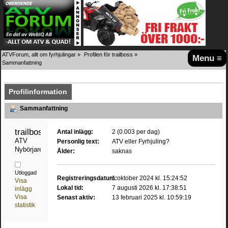
ATVForum, allt om fyrhjulingar
»
Profilen för trailboss
»
Menu ≡
Sammanfattning
Profilinformation
Sammanfattning
trailboss 
Antal inlägg:
2 (0.003 per dag)
ATV 
Personlig text:
ATV eller Fyrhjuling?
Nybörjare
Ålder:
saknas
Utloggad
Registreringsdatum:
1 oktober 2024 kl. 15:24:52
Visa
Lokal tid:
7 augusti 2026 kl. 17:38:51
inlägg
Visa
Senast aktiv:
13 februari 2025 kl. 10:59:19
statistik