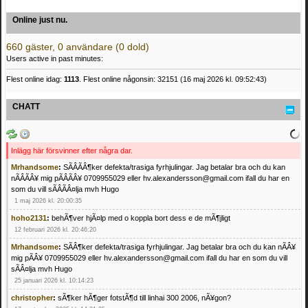
Online just nu.
660 gäster, 0 användare (0 dold)
Users active in past minutes:
Flest online idag:
1113
. Flest online någonsin: 32151 (16 maj 2026 kl. 09:52:43)
CHATT
Inlägg här försvinner efter några dar.
Mrhandsome
:
SÃÂÃÂ¶ker defekta/trasiga fyrhjulingar. Jag betalar bra och du kan
nÃÂÃÂ¥ mig pÃÂÃÂ¥ 0709955029 eller hv.alexandersson@gmail.com ifall du har en
som du vill sÃÂÃÂ¤lja mvh Hugo
1 maj 2026 kl. 20:00:35
hoho2131
:
behÃ¶ver hjÃ¤lp med o koppla bort dess e de mÃ¶jligt
12 februari 2026 kl. 20:46:20
Mrhandsome
:
SÃÂ¶ker defekta/trasiga fyrhjulingar. Jag betalar bra och du kan nÃÂ¥
mig pÃÂ¥ 0709955029 eller hv.alexandersson@gmail.com ifall du har en som du vill
sÃÂ¤lja mvh Hugo
25 januari 2026 kl. 10:14:23
christopher
:
sÃ¶ker hÃ¶ger fotstÃ¶d till linhai 300 2006, nÃ¥gon?