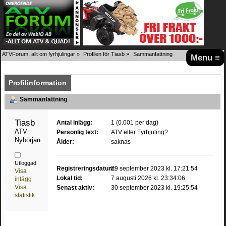
ATVForum, allt om fyrhjulingar
»
Profilen för Tiasb
»
Sammanfattning
Menu ≡
Profilinformation
Sammanfattning
Tiasb 
Antal inlägg:
1 (0.001 per dag)
ATV 
Personlig text:
ATV eller Fyrhjuling?
Nybörjare
Ålder:
saknas
Utloggad
Registreringsdatum:
29 september 2023 kl. 17:21:54
Visa
Lokal tid:
7 augusti 2026 kl. 23:34:06
inlägg
Visa
Senast aktiv:
30 september 2023 kl. 19:25:54
statistik