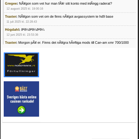
Gregee
:
NÃ¥gon som vet hur man fÃ¥r sitt konto med inlÃ¤gg raderat?
12 augusti 2025 kl. 19:00:16
Traxter
:
NÃ¥gon som vet om de finns nÃ¥got avgassystem te hd9 base
11 juli 2025 kl. 22:28:43
Högdahl
:
ðªð¼ðªð¼ðªð¼
12 juni 2025 kl. 23:53:36
Traxter
:
Morgon pÃ¥ er. Finns det nÃ¥gra hÃ¤ftiga mods till Can-am xmr 700/1000
24 februari 2025 kl. 10:23:25
Mrhandsome
:
SÃ¶ker defekta/trasiga fyrhjulingar. Jag betalar bra och du kan nÃ¥ mig
pÃ¥ 0709955029 eller hv.alexandersson@gmail.com ifall du har en som du vill sÃ¤lja
mvh Hugo
21 februari 2025 kl. 09:25:52
Oscar5
:
NÃ¥gon som vet vad man kan begÃ¤ra fÃ¶r en Honda TRX 350 FE 2005
med snÃ¶blad som fungerar utmÃ¤rkt .Har Ã¤rft den
4 februari 2025 kl. 19:20:50
Oscar5
:
44
4 februari 2025 kl. 19:15:36
Greger59
:
NÃ¤gon som vet har en Cetek 500 EFI
15 januari 2025 kl. 23:49:44
Mrhandsome
:
SÃÂ¶ker defekta/trasiga fyrhjulingar. Jag betalar bra och du kan nÃÂ¥
mig pÃÂ¥ 0709955029 eller hv.alexandersson@gmail.com ifall du har en som du vill
sÃÂ¤lja mvh Hugo
4 januari 2025 kl. 00:28:39