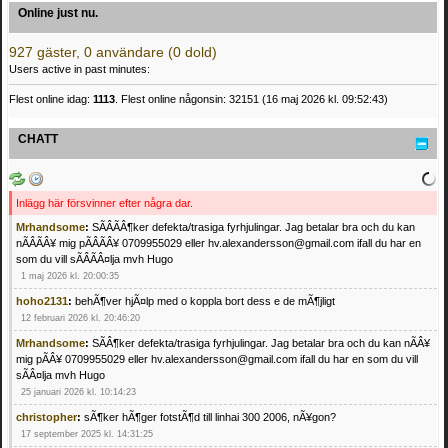
Online just nu.
927 gäster, 0 användare (0 dold)
Users active in past minutes:
Flest online idag:
1113
. Flest online någonsin: 32151 (16 maj 2026 kl. 09:52:43)
CHATT
Inlägg här försvinner efter några dar.
Mrhandsome
:
SÃÂÃÂ¶ker defekta/trasiga fyrhjulingar. Jag betalar bra och du kan
nÃÂÃÂ¥ mig pÃÂÃÂ¥ 0709955029 eller hv.alexandersson@gmail.com ifall du har en
som du vill sÃÂÃÂ¤lja mvh Hugo
1 maj 2026 kl. 20:00:35
hoho2131
:
behÃ¶ver hjÃ¤lp med o koppla bort dess e de mÃ¶jligt
12 februari 2026 kl. 20:46:20
Mrhandsome
:
SÃÂ¶ker defekta/trasiga fyrhjulingar. Jag betalar bra och du kan nÃÂ¥
mig pÃÂ¥ 0709955029 eller hv.alexandersson@gmail.com ifall du har en som du vill
sÃÂ¤lja mvh Hugo
25 januari 2026 kl. 10:14:23
christopher
:
sÃ¶ker hÃ¶ger fotstÃ¶d till linhai 300 2006, nÃ¥gon?
17 september 2025 kl. 14:31:25