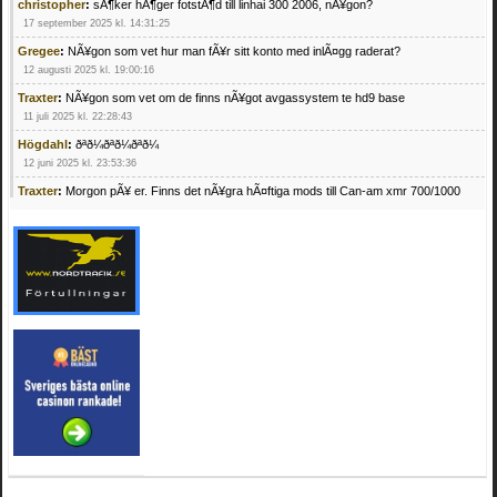
christopher
:
sÃ¶ker hÃ¶ger fotstÃ¶d till linhai 300 2006, nÃ¥gon?
17 september 2025 kl. 14:31:25
Gregee
:
NÃ¥gon som vet hur man fÃ¥r sitt konto med inlÃ¤gg raderat?
12 augusti 2025 kl. 19:00:16
Traxter
:
NÃ¥gon som vet om de finns nÃ¥got avgassystem te hd9 base
11 juli 2025 kl. 22:28:43
Högdahl
:
ðªð¼ðªð¼ðªð¼
12 juni 2025 kl. 23:53:36
Traxter
:
Morgon pÃ¥ er. Finns det nÃ¥gra hÃ¤ftiga mods till Can-am xmr 700/1000
24 februari 2025 kl. 10:23:25
Mrhandsome
:
SÃ¶ker defekta/trasiga fyrhjulingar. Jag betalar bra och du kan nÃ¥ mig
pÃ¥ 0709955029 eller hv.alexandersson@gmail.com ifall du har en som du vill sÃ¤lja
mvh Hugo
21 februari 2025 kl. 09:25:52
Oscar5
:
NÃ¥gon som vet vad man kan begÃ¤ra fÃ¶r en Honda TRX 350 FE 2005
med snÃ¶blad som fungerar utmÃ¤rkt .Har Ã¤rft den
4 februari 2025 kl. 19:20:50
Oscar5
:
44
4 februari 2025 kl. 19:15:36
Greger59
:
NÃ¤gon som vet har en Cetek 500 EFI
15 januari 2025 kl. 23:49:44
Mrhandsome
:
SÃÂ¶ker defekta/trasiga fyrhjulingar. Jag betalar bra och du kan nÃÂ¥
mig pÃÂ¥ 0709955029 eller hv.alexandersson@gmail.com ifall du har en som du vill