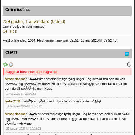
Online just nu.
739 gäster, 1 användare (0 dold)
Users active in past minutes:
GeFeldz
Flest online idag:
1064
. Flest online någonsin: 32151 (16 maj 2026 kl. 09:52:43)
CHATT
Inlägg här försvinner efter några dar.
Mrhandsome
:
SÃÂÃÂ¶ker defekta/trasiga fyrhjulingar. Jag betalar bra och du kan
nÃÂÃÂ¥ mig pÃÂÃÂ¥ 0709955029 eller hv.alexandersson@gmail.com ifall du har en
som du vill sÃÂÃÂ¤lja mvh Hugo
1 maj 2026 kl. 20:00:35
hoho2131
:
behÃ¶ver hjÃ¤lp med o koppla bort dess e de mÃ¶jligt
12 februari 2026 kl. 20:46:20
Mrhandsome
:
SÃÂ¶ker defekta/trasiga fyrhjulingar. Jag betalar bra och du kan nÃÂ¥
mig pÃÂ¥ 0709955029 eller hv.alexandersson@gmail.com ifall du har en som du vill
sÃÂ¤lja mvh Hugo
25 januari 2026 kl. 10:14:23