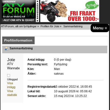
ATVForum, allt om fyrhjulingar
»
Profilen för Jote
»
Sammanfattning
Menu ≡
Profilinformation
Sammanfattning
Jote 
Antal inlägg:
0 (0 per dag)
ATV 
Personlig text:
Fyrhjuling
Wannabe
Kön:
Man
Ålder:
saknas
Utloggad
Visa
Registreringsdatum:
15 oktober 2022 kl. 16:00:45
inlägg
Visa
Lokal tid:
10 augusti 2026 kl. 05:06:42
statistik
Senast aktiv:
15 maj 2023 kl. 13:25:22