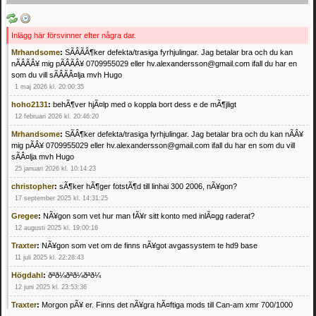
Inlägg här försvinner efter några dar.
Mrhandsome
:
SÃÂÃÂ¶ker defekta/trasiga fyrhjulingar. Jag betalar bra och du kan
nÃÂÃÂ¥ mig pÃÂÃÂ¥ 0709955029 eller hv.alexandersson@gmail.com ifall du har en
som du vill sÃÂÃÂ¤lja mvh Hugo
1 maj 2026 kl. 20:00:35
hoho2131
:
behÃ¶ver hjÃ¤lp med o koppla bort dess e de mÃ¶jligt
12 februari 2026 kl. 20:46:20
Mrhandsome
:
SÃÂ¶ker defekta/trasiga fyrhjulingar. Jag betalar bra och du kan nÃÂ¥
mig pÃÂ¥ 0709955029 eller hv.alexandersson@gmail.com ifall du har en som du vill
sÃÂ¤lja mvh Hugo
25 januari 2026 kl. 10:14:23
christopher
:
sÃ¶ker hÃ¶ger fotstÃ¶d till linhai 300 2006, nÃ¥gon?
17 september 2025 kl. 14:31:25
Gregee
:
NÃ¥gon som vet hur man fÃ¥r sitt konto med inlÃ¤gg raderat?
12 augusti 2025 kl. 19:00:16
Traxter
:
NÃ¥gon som vet om de finns nÃ¥got avgassystem te hd9 base
11 juli 2025 kl. 22:28:43
Högdahl
:
ðªð¼ðªð¼ðªð¼
12 juni 2025 kl. 23:53:36
Traxter
:
Morgon pÃ¥ er. Finns det nÃ¥gra hÃ¤ftiga mods till Can-am xmr 700/1000