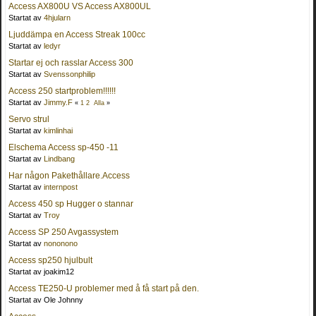
Access AX800U VS Access AX800UL
Startat av
4hjularn
Ljuddämpa en Access Streak 100cc
Startat av
ledyr
Startar ej och rasslar Access 300
Startat av
Svenssonphilip
Access 250 startproblem!!!!!!
Startat av
Jimmy.F
«
1
2
Alla
»
Servo strul
Startat av
kimlinhai
Elschema Access sp-450 -11
Startat av
Lindbang
Har någon Pakethållare.Access
Startat av
internpost
Access 450 sp Hugger o stannar
Startat av
Troy
Access SP 250 Avgassystem
Startat av
nononono
Access sp250 hjulbult
Startat av joakim12
Access TE250-U problemer med å få start på den.
Startat av Ole Johnny