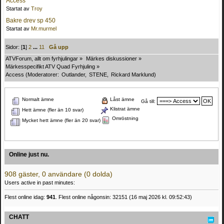
Access
Startat av
Troy
Bakre drev sp 450
Startat av
Mr.murmel
Sidor: [
1
]
2
...
11
Gå upp
ATVForum, allt om fyrhjulingar
»
Märkes diskussioner
»
Märkesspecifikt ATV Quad Fyrhjuling
»
Access
(Moderatorer:
Outlander
,
STENE
,
Rickard Marklund
)
Normalt ämne
Låst ämne
Gå till:
Klistrat ämne
Hett ämne (fler än 10 svar)
Omröstning
Mycket hett ämne (fler än 20 svar)
Online just nu.
908 gäster, 0 användare (0 dolda)
Users active in past minutes:
Flest online idag:
941
. Flest online någonsin: 32151 (16 maj 2026 kl. 09:52:43)
CHATT