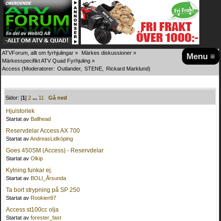
ATVForum, allt om fyrhjulingar
»
Märkes diskussioner
»
Menu ≡
Märkesspecifikt ATV Quad Fyrhjuling
»
Access
(Moderatorer:
Outlander
,
STENE
,
Rickard Marklund
)
Sidor: [
1
]
2
...
11
Gå ned
Hjulstorlek
Startat av
Ballhead
Reservdelar Access AX 700
Startat av
AndreasLidköping
Goes 450SM (Access) - Reservdelar
Startat av
Olkip
Kylning funkar ej.
Startat av
BOLI_Årsunda
Ta bort strypning på SP 250
Startat av
Rookien97
Access st100cc olja
Startat av
forester_fast