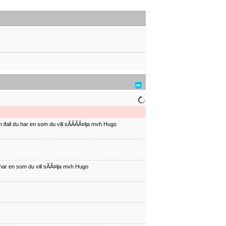
ifall du har en som du vill sÃÂÃÂ¤lja mvh Hugo
har en som du vill sÃÂ¤lja mvh Hugo