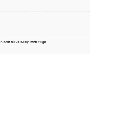
en som du vill sÃ¤lja mvh Hugo
har en som du vill sÃÂ¤lja mvh Hugo
en som du vill sÃ¤lja mvh Hugo