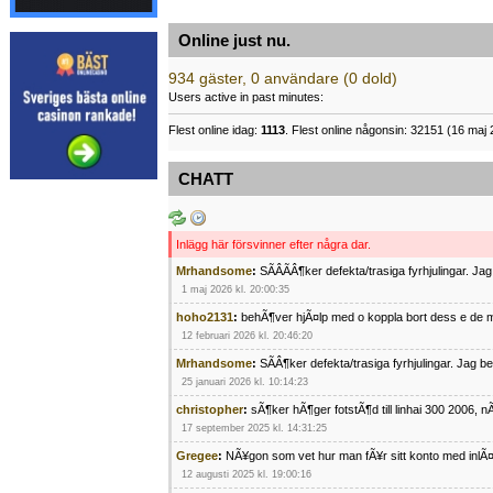
Online just nu.
934 gäster, 0 användare (0 dold)
Users active in past minutes:
Flest online idag:
1113
. Flest online någonsin: 32151 (16 maj 
CHATT
Inlägg här försvinner efter några dar.
Mrhandsome
:
SÃÂÃÂ¶ker defekta/trasiga fyrhjulingar. J
1 maj 2026 kl. 20:00:35
hoho2131
:
behÃ¶ver hjÃ¤lp med o koppla bort dess e de m
12 februari 2026 kl. 20:46:20
Mrhandsome
:
SÃÂ¶ker defekta/trasiga fyrhjulingar. Jag 
25 januari 2026 kl. 10:14:23
christopher
:
sÃ¶ker hÃ¶ger fotstÃ¶d till linhai 300 2006, 
17 september 2025 kl. 14:31:25
Gregee
:
NÃ¥gon som vet hur man fÃ¥r sitt konto med inlÃ
12 augusti 2025 kl. 19:00:16