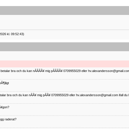
2026 kl. 09:52:43)
ag betalar bra och du kan nÃÂÃÂ¥ mig pÃÂÃÂ¥ 0709955029 eller hv.alexandersson@gmail.com 
Ã¶jligt
betalar bra och du kan nÃÂ¥ mig pÃÂ¥ 0709955029 eller hv.alexandersson@gmail.com ifall du 
nÃ¥gon?
¤gg raderat?