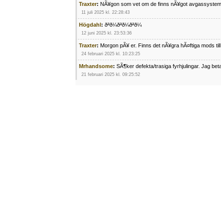
Traxter
:
NÃ¥gon som vet om de finns nÃ¥got avgassystem
11 juli 2025 kl. 22:28:43
Högdahl
:
ðªð¼ðªð¼ðªð¼
12 juni 2025 kl. 23:53:36
Traxter
:
Morgon pÃ¥ er. Finns det nÃ¥gra hÃ¤ftiga mods ti
24 februari 2025 kl. 10:23:25
Mrhandsome
:
SÃ¶ker defekta/trasiga fyrhjulingar. Jag be
21 februari 2025 kl. 09:25:52
Oscar5
:
NÃ¥gon som vet vad man kan begÃ¤ra fÃ¶r en Ho
4 februari 2025 kl. 19:20:50
Oscar5
:
44
4 februari 2025 kl. 19:15:36
Greger59
:
NÃ¤gon som vet har en Cetek 500 EFI
15 januari 2025 kl. 23:49:44
Mrhandsome
:
SÃÂ¶ker defekta/trasiga fyrhjulingar. Jag 
4 januari 2025 kl. 00:28:39
kampersvik
:
schema vaccumssangar cf moto 500 2013
26 november 2024 kl. 17:48:35
trailboss
:
Hej. sÃ¶ker instruktionsbok Polaris TrailBoss 2
3 oktober 2024 kl. 12:08:54
Mrhandsome
:
SÃ¶ker defekta/trasiga fyrhjulingar. Jag be
16 september 2024 kl. 11:29:29