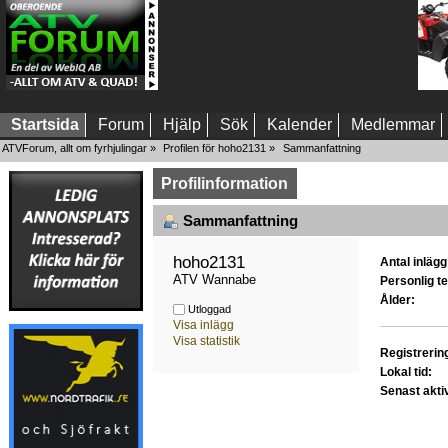
Startsida
Forum
Hjälp
Sök
Kalender
Medlemmar
ATVForum, allt om fyrhjulingar
»
Profilen för hoho2131
»
Sammanfattning
Profilinformation
Sammanfattning
hoho2131 
Antal inlägg
ATV Wannabe
Personlig te
Ålder:
Utloggad
Visa inlägg
Visa statistik
Registrerin
Lokal tid:
Senast akti