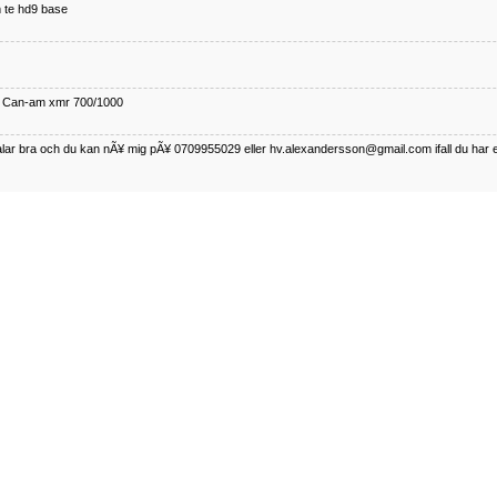
 te hd9 base
ll Can-am xmr 700/1000
talar bra och du kan nÃ¥ mig pÃ¥ 0709955029 eller hv.alexandersson@gmail.com ifall du har 
nda TRX 350 FE 2005 med snÃ¶blad som fungerar utmÃ¤rkt .Har Ã¤rft den
betalar bra och du kan nÃÂ¥ mig pÃÂ¥ 0709955029 eller hv.alexandersson@gmail.com ifall du 
50-89
talar bra och du kan nÃ¥ mig pÃ¥ 0709955029 eller hv.alexandersson@gmail.com ifall du har 