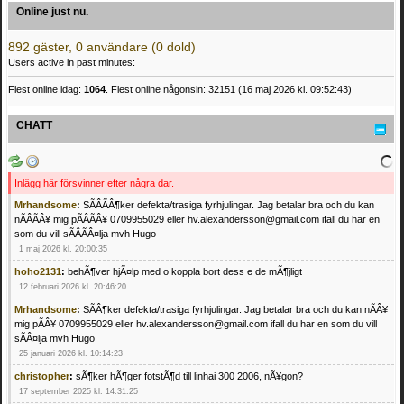
Online just nu.
892 gäster, 0 användare (0 dold)
Users active in past minutes:
Flest online idag:
1064
. Flest online någonsin: 32151 (16 maj 2026 kl. 09:52:43)
CHATT
Inlägg här försvinner efter några dar.
Mrhandsome
:
SÃÂÃÂ¶ker defekta/trasiga fyrhjulingar. Jag betalar bra och du kan
nÃÂÃÂ¥ mig pÃÂÃÂ¥ 0709955029 eller hv.alexandersson@gmail.com ifall du har en
som du vill sÃÂÃÂ¤lja mvh Hugo
1 maj 2026 kl. 20:00:35
hoho2131
:
behÃ¶ver hjÃ¤lp med o koppla bort dess e de mÃ¶jligt
12 februari 2026 kl. 20:46:20
Mrhandsome
:
SÃÂ¶ker defekta/trasiga fyrhjulingar. Jag betalar bra och du kan nÃÂ¥
mig pÃÂ¥ 0709955029 eller hv.alexandersson@gmail.com ifall du har en som du vill
sÃÂ¤lja mvh Hugo
25 januari 2026 kl. 10:14:23
christopher
:
sÃ¶ker hÃ¶ger fotstÃ¶d till linhai 300 2006, nÃ¥gon?
17 september 2025 kl. 14:31:25