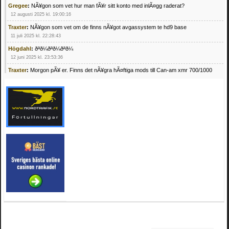
Gregee
:
NÃ¥gon som vet hur man fÃ¥r sitt konto med inlÃ¤gg raderat?
12 augusti 2025 kl. 19:00:16
Traxter
:
NÃ¥gon som vet om de finns nÃ¥got avgassystem te hd9 base
11 juli 2025 kl. 22:28:43
Högdahl
:
ðªð¼ðªð¼ðªð¼
12 juni 2025 kl. 23:53:36
Traxter
:
Morgon pÃ¥ er. Finns det nÃ¥gra hÃ¤ftiga mods till Can-am xmr 700/1000
24 februari 2025 kl. 10:23:25
Mrhandsome
:
SÃ¶ker defekta/trasiga fyrhjulingar. Jag betalar bra och du kan nÃ¥ mig
pÃ¥ 0709955029 eller hv.alexandersson@gmail.com ifall du har en som du vill sÃ¤lja
mvh Hugo
21 februari 2025 kl. 09:25:52
Oscar5
:
NÃ¥gon som vet vad man kan begÃ¤ra fÃ¶r en Honda TRX 350 FE 2005
med snÃ¶blad som fungerar utmÃ¤rkt .Har Ã¤rft den
4 februari 2025 kl. 19:20:50
Oscar5
:
44
4 februari 2025 kl. 19:15:36
Greger59
:
NÃ¤gon som vet har en Cetek 500 EFI
15 januari 2025 kl. 23:49:44
Mrhandsome
:
SÃÂ¶ker defekta/trasiga fyrhjulingar. Jag betalar bra och du kan nÃÂ¥
mig pÃÂ¥ 0709955029 eller hv.alexandersson@gmail.com ifall du har en som du vill
sÃÂ¤lja mvh Hugo
4 januari 2025 kl. 00:28:39