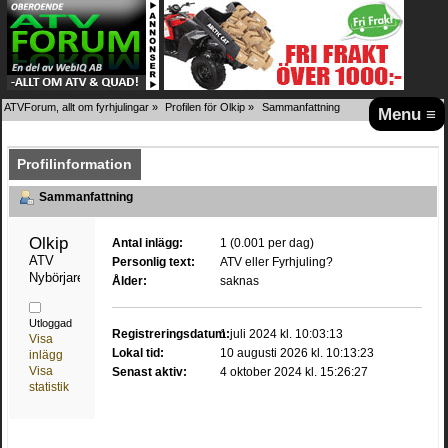
ATVForum, allt om fyrhjulingar
»
Profilen för Olkip
»
Sammanfattning
Menu ≡
Profilinformation
Sammanfattning
Olkip 
Antal inlägg:
1 (0.001 per dag)
ATV 
Personlig text:
ATV eller Fyrhjuling?
Nybörjare
Ålder:
saknas
Utloggad
Registreringsdatum:
1 juli 2024 kl. 10:03:13
Visa
Lokal tid:
10 augusti 2026 kl. 10:13:23
inlägg
Visa
Senast aktiv:
4 oktober 2024 kl. 15:26:27
statistik