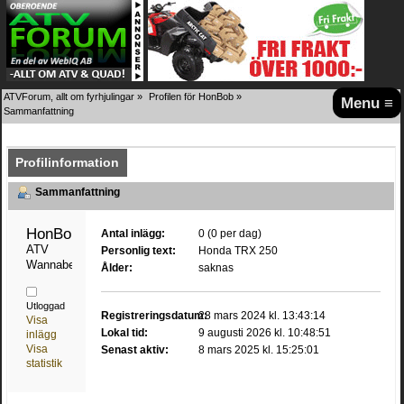
ATVForum, allt om fyrhjulingar
»
Profilen för HonBob
»
Menu ≡
Sammanfattning
Profilinformation
Sammanfattning
HonBob 
Antal inlägg:
0 (0 per dag)
ATV 
Personlig text:
Honda TRX 250
Wannabe
Ålder:
saknas
Utloggad
Registreringsdatum:
28 mars 2024 kl. 13:43:14
Visa
Lokal tid:
9 augusti 2026 kl. 10:48:51
inlägg
Visa
Senast aktiv:
8 mars 2025 kl. 15:25:01
statistik