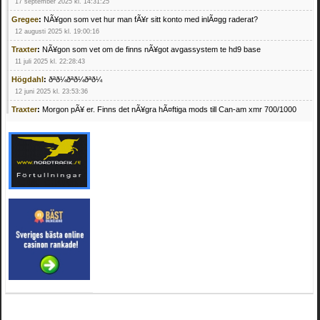
17 september 2025 kl. 14:31:25
Gregee
:
NÃ¥gon som vet hur man fÃ¥r sitt konto med inlÃ¤gg raderat?
12 augusti 2025 kl. 19:00:16
Traxter
:
NÃ¥gon som vet om de finns nÃ¥got avgassystem te hd9 base
11 juli 2025 kl. 22:28:43
Högdahl
:
ðªð¼ðªð¼ðªð¼
12 juni 2025 kl. 23:53:36
Traxter
:
Morgon pÃ¥ er. Finns det nÃ¥gra hÃ¤ftiga mods till Can-am xmr 700/1000
24 februari 2025 kl. 10:23:25
Mrhandsome
:
SÃ¶ker defekta/trasiga fyrhjulingar. Jag betalar bra och du kan nÃ¥ mig
pÃ¥ 0709955029 eller hv.alexandersson@gmail.com ifall du har en som du vill sÃ¤lja
mvh Hugo
21 februari 2025 kl. 09:25:52
Oscar5
:
NÃ¥gon som vet vad man kan begÃ¤ra fÃ¶r en Honda TRX 350 FE 2005
med snÃ¶blad som fungerar utmÃ¤rkt .Har Ã¤rft den
4 februari 2025 kl. 19:20:50
Oscar5
:
44
4 februari 2025 kl. 19:15:36
Greger59
:
NÃ¤gon som vet har en Cetek 500 EFI
15 januari 2025 kl. 23:49:44
Mrhandsome
:
SÃÂ¶ker defekta/trasiga fyrhjulingar. Jag betalar bra och du kan nÃÂ¥
mig pÃÂ¥ 0709955029 eller hv.alexandersson@gmail.com ifall du har en som du vill
sÃÂ¤lja mvh Hugo