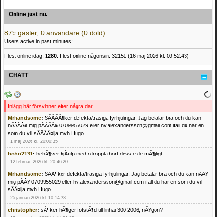
Online just nu.
879 gäster, 0 användare (0 dold)
Users active in past minutes:
Flest online idag:
1280
. Flest online någonsin: 32151 (16 maj 2026 kl. 09:52:43)
CHATT
Inlägg här försvinner efter några dar.
Mrhandsome
:
SÃÂÃÂ¶ker defekta/trasiga fyrhjulingar. Jag betalar bra och du kan
nÃÂÃÂ¥ mig pÃÂÃÂ¥ 0709955029 eller hv.alexandersson@gmail.com ifall du har en
som du vill sÃÂÃÂ¤lja mvh Hugo
1 maj 2026 kl. 20:00:35
hoho2131
:
behÃ¶ver hjÃ¤lp med o koppla bort dess e de mÃ¶jligt
12 februari 2026 kl. 20:46:20
Mrhandsome
:
SÃÂ¶ker defekta/trasiga fyrhjulingar. Jag betalar bra och du kan nÃÂ¥
mig pÃÂ¥ 0709955029 eller hv.alexandersson@gmail.com ifall du har en som du vill
sÃÂ¤lja mvh Hugo
25 januari 2026 kl. 10:14:23
christopher
:
sÃ¶ker hÃ¶ger fotstÃ¶d till linhai 300 2006, nÃ¥gon?