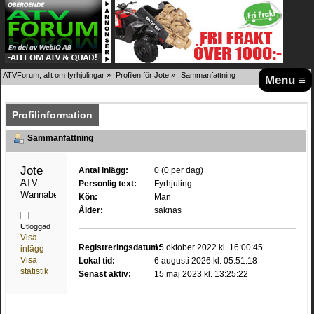
ATVForum, allt om fyrhjulingar
»
Profilen för Jote
»
Sammanfattning
Menu ≡
Profilinformation
Sammanfattning
Jote 
Antal inlägg:
0 (0 per dag)
ATV 
Personlig text:
Fyrhjuling
Wannabe
Kön:
Man
Ålder:
saknas
Utloggad
Visa
Registreringsdatum:
15 oktober 2022 kl. 16:00:45
inlägg
Visa
Lokal tid:
6 augusti 2026 kl. 05:51:18
statistik
Senast aktiv:
15 maj 2023 kl. 13:25:22