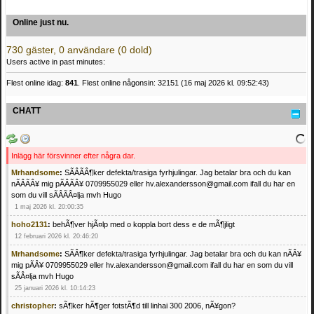
Online just nu.
730 gäster, 0 användare (0 dold)
Users active in past minutes:
Flest online idag:
841
. Flest online någonsin: 32151 (16 maj 2026 kl. 09:52:43)
CHATT
Inlägg här försvinner efter några dar.
Mrhandsome
:
SÃÂÃÂ¶ker defekta/trasiga fyrhjulingar. Jag betalar bra och du kan
nÃÂÃÂ¥ mig pÃÂÃÂ¥ 0709955029 eller hv.alexandersson@gmail.com ifall du har en
som du vill sÃÂÃÂ¤lja mvh Hugo
1 maj 2026 kl. 20:00:35
hoho2131
:
behÃ¶ver hjÃ¤lp med o koppla bort dess e de mÃ¶jligt
12 februari 2026 kl. 20:46:20
Mrhandsome
:
SÃÂ¶ker defekta/trasiga fyrhjulingar. Jag betalar bra och du kan nÃÂ¥
mig pÃÂ¥ 0709955029 eller hv.alexandersson@gmail.com ifall du har en som du vill
sÃÂ¤lja mvh Hugo
25 januari 2026 kl. 10:14:23
christopher
:
sÃ¶ker hÃ¶ger fotstÃ¶d till linhai 300 2006, nÃ¥gon?