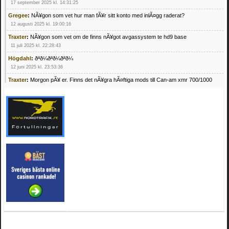
17 september 2025 kl. 14:31:25
Gregee
:
NÃ¥gon som vet hur man fÃ¥r sitt konto med inlÃ¤gg raderat?
12 augusti 2025 kl. 19:00:16
Traxter
:
NÃ¥gon som vet om de finns nÃ¥got avgassystem te hd9 base
11 juli 2025 kl. 22:28:43
Högdahl
:
ðªð¼ðªð¼ðªð¼
12 juni 2025 kl. 23:53:36
Traxter
:
Morgon pÃ¥ er. Finns det nÃ¥gra hÃ¤ftiga mods till Can-am xmr 700/1000
24 februari 2025 kl. 10:23:25
Mrhandsome
:
SÃ¶ker defekta/trasiga fyrhjulingar. Jag betalar bra och du kan nÃ¥ mig
pÃ¥ 0709955029 eller hv.alexandersson@gmail.com ifall du har en som du vill sÃ¤lja
mvh Hugo
21 februari 2025 kl. 09:25:52
Oscar5
:
NÃ¥gon som vet vad man kan begÃ¤ra fÃ¶r en Honda TRX 350 FE 2005
med snÃ¶blad som fungerar utmÃ¤rkt .Har Ã¤rft den
4 februari 2025 kl. 19:20:50
Oscar5
:
44
4 februari 2025 kl. 19:15:36
Greger59
:
NÃ¤gon som vet har en Cetek 500 EFI
15 januari 2025 kl. 23:49:44
Mrhandsome
:
SÃÂ¶ker defekta/trasiga fyrhjulingar. Jag betalar bra och du kan nÃÂ¥
mig pÃÂ¥ 0709955029 eller hv.alexandersson@gmail.com ifall du har en som du vill
sÃÂ¤lja mvh Hugo